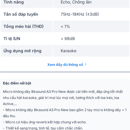
Tính năng
Echo, Chống lăn
Tần số đáp tuyến
75Hz-18KHz (±3dB)
Tổng méo hài (THD)
< 1%
Tỉ lệ S/N
> 98dB
Ứng dụng mở rộng
Karaoke
Màn hình hiển thị
LCD
Xem đầy đủ thông số
Phân khúc
Giá rẻ
Đặc điểm nổi bật
Pham vi hoạt động
<50m
Micro không dây Bksound A3 Pro New được cải tiến mới, đáp ứng tốt nhất
nhu cầu hát karaoke, giải trí mọi lúc mọi nơi, tương thích với loa kéo, loa
Loại mic
Dynamic (micro điện động)
Active,...
- Micro không dây Bksound A3 Pro New bao gồm 2 tay micro không dây + 1
Dải tần số
UHF(631.05-659.55MHz)
đầu thu
- Micro có hiệu ứng reverb kết hợp chung với echo.
Pin
AA*2
- Thiết kế sang trọng, tinh tế, tay cầm chắc chắn.