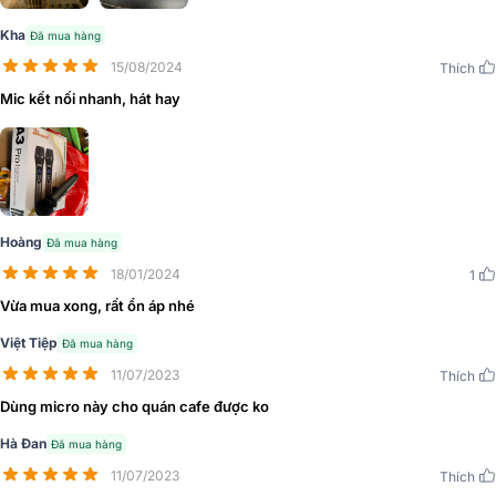
Kha
Đã mua hàng
15/08/2024
Thích
Mic kết nối nhanh, hát hay
Hoàng
Đã mua hàng
18/01/2024
1
Vừa mua xong, rất ổn áp nhé
Việt Tiệp
Đã mua hàng
11/07/2023
Thích
Dùng micro này cho quán cafe được ko
Hà Đan
Đã mua hàng
Có thể nhận thấy rằng
Micro Bksound
A3 Pro New được nâng cấ
11/07/2023
Thích
về thiết kế không chỉ mang đến vẻ ngoài thanh lịch, đẹp mắt mà