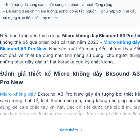
- Khả năng dò sóng sạch, bắt sóng xa, phạm vi hoat động rộng.
Đầu thu A3 Pro New
- Dễ dàng điều chỉnh âm lượng, echo, công tắc nguồn,... phù hợp với nhu cầu
sử dụng trực tiếp trên tay micro
Tiêu thụ điện năng
230mA(±10mA)
Thông số pin
18650
Nếu bạn từng yêu thích dòng
Micro không dây Bksound A3 Pro
thì
không thể bỏ qua phiên bản cải tiến năm 2023 -
Micro không dâ
Độ nhạy
-95dBM
Bksound A3 Pro New
. Nhà sản xuất đã mang đến những thay đổi
đột phá về thiết kế cũng như tính năng sử dụng, cho người dùng
những phút giây giải trí, hát karaoke cực kỳ chất lượng.
Đánh giá thiết kế Micro không dây Bksound A3
Pro New
Micro không dây
Bksound A3 Pro New gây ấn tượng bởi thiết kế
sang trọng, tinh tế, kích thước nhỏ gọn, trọng lượng nhẹ giúp người
dùng dễ cầm chắc tay khi hát. Các chi tiết được chế tác tỉ mỉ, tay
cầm làm bằng kim loại màu bạc cao cấp, được sơn phủ lớp tĩnh điện
đảm bảo an toàn cho người dùng, chống trầy xước và va đập tốt.
Xem thêm