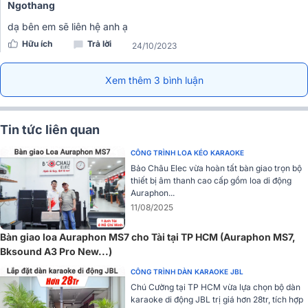
Ngothang
cũng được nhà sản xuất tích hợp đèn báo RF sáng màu xanh lam
khi nhận tín hiệu từ bộ phát CHA; Đèn xanh bật sáng khi nhận tín
dạ bên em sẽ liên hệ anh ạ
hiệu bộ phát CHB; Đèn báo pin chuyển xanh khi đã đủ năng
Hữu ích
Trả lời
24/10/2023
lượng, đèn đỏ cho biết dung lượng pin thấp, yêu cầu sạc. Khi sạc
đèn đỏ sẽ sáng và tắt đi nếu pin được sạc đầy. Thời lượng pin dài
Xem thêm 3 bình luận
và pin thu chính có thể sạc lại, nâng đỡ giọng hát rất nhẹ và độ
vang tuyệt vời cho trải nghiệm hát karaoke hoàn hảo.
Ứng dụng cao trong thực tiễn
Tin tức liên quan
CÔNG TRÌNH LOA KÉO KARAOKE
Bảo Châu Elec vừa hoàn tất bàn giao trọn bộ
thiết bị âm thanh cao cấp gồm loa di động
Auraphon...
11/08/2025
Bàn giao loa Auraphon MS7 cho Tài tại TP HCM (Auraphon MS7,
Bksound A3 Pro New...)
CÔNG TRÌNH DÀN KARAOKE JBL
Chú Cường tại TP HCM vừa lựa chọn bộ dàn
karaoke di động JBL trị giá hơn 28tr, tích hợp