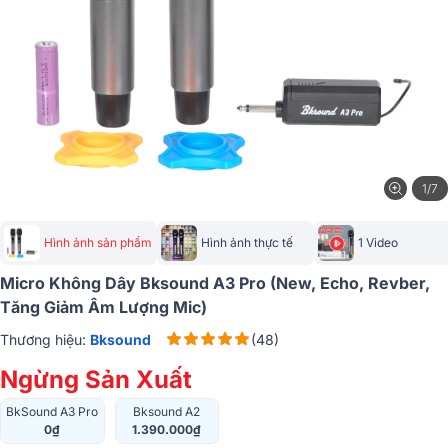
1/7
Hình ảnh sản phẩm
Hình ảnh thực tế
1 Video
Micro Không Dây Bksound A3 Pro (New, Echo, Revber,
Tăng Giảm Âm Lượng Mic)
Thương hiệu:
Bksound
(48)
Ngừng Sản Xuất
BkSound A3 Pro
Bksound A2
0₫
1.390.000₫