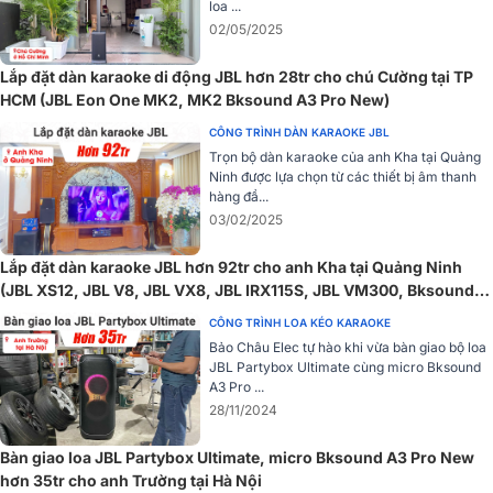
loa ...
02/05/2025
Lắp đặt dàn karaoke di động JBL hơn 28tr cho chú Cường tại TP
HCM (JBL Eon One MK2, MK2 Bksound A3 Pro New)
Với kiểu dáng gọn gàng đẹp mắt cùng nhiều tính năng tiện dụng,
CÔNG TRÌNH DÀN KARAOKE JBL
mang tính di động cao. Micro không dây Bksound A3 Pro New là
Trọn bộ dàn karaoke của anh Kha tại Quảng
một lựa chọn lý tưởng cho dàn karaoke gia đình, kinh doanh hay
Ninh được lựa chọn từ các thiết bị âm thanh
những chuyến du lịch, nghỉ dưỡng, ca hát ngoài trời... mọi lúc mọi
hàng đầ...
nơi.
03/02/2025
Xem thêm hình ảnh sản phẩm:
Lắp đặt dàn karaoke JBL hơn 92tr cho anh Kha tại Quảng Ninh
(JBL XS12, JBL V8, JBL VX8, JBL IRX115S, JBL VM300, Bksound
A3 Pro New)
CÔNG TRÌNH LOA KÉO KARAOKE
Bảo Châu Elec tự hào khi vừa bàn giao bộ loa
JBL Partybox Ultimate cùng micro Bksound
A3 Pro ...
28/11/2024
Bàn giao loa JBL Partybox Ultimate, micro Bksound A3 Pro New
hơn 35tr cho anh Trường tại Hà Nội