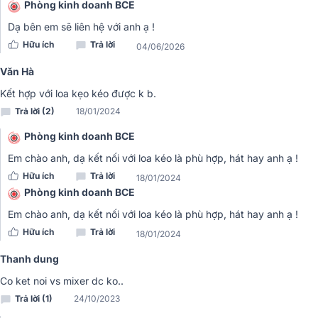
thể điều chỉnh phù hợp với giọng hát của mình một cách nhanh
Phòng kinh doanh BCE
chóng tiện lợi.
Dạ bên em sẽ liên hệ với anh ạ !
Dễ dàng tùy chỉnh
Hữu ích
Trả lời
04/06/2026
Văn Hà
Kết hợp với loa kẹo kéo được k b.
Trả lời (2)
18/01/2024
Phòng kinh doanh BCE
Em chào anh, dạ kết nối với loa kéo là phù hợp, hát hay anh ạ !
Hữu ích
Trả lời
18/01/2024
Phòng kinh doanh BCE
Em chào anh, dạ kết nối với loa kéo là phù hợp, hát hay anh ạ !
Hữu ích
Trả lời
18/01/2024
Thanh dung
Co ket noi vs mixer dc ko..
Trả lời (1)
24/10/2023
Không chỉ tùy chỉnh các thông số trên tay cầm micrô mà trên bộ thu