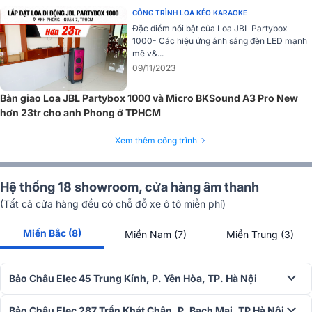
CÔNG TRÌNH LOA KÉO KARAOKE
Đặc điểm nổi bật của Loa JBL Partybox
1000- Các hiệu ứng ánh sáng đèn LED mạnh
mẽ v&...
09/11/2023
Bàn giao Loa JBL Partybox 1000 và Micro BKSound A3 Pro New
hơn 23tr cho anh Phong ở TPHCM
Xem thêm công trình
Hệ thống 18 showroom, cửa hàng âm thanh
(Tất cả cửa hàng đều có chỗ đỗ xe ô tô miễn phí)
Miền Bắc (8)
Miền Nam (7)
Miền Trung (3)
Bảo Châu Elec 45 Trung Kính, P. Yên Hòa, TP. Hà Nội
Bảo Châu Elec 287 Trần Khát Chân, P. Bạch Mai, TP Hà Nội