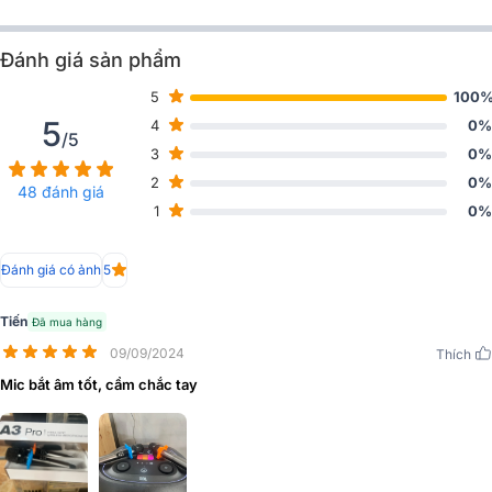
Đánh giá sản phẩm
5
100
5
4
0%
/5
3
0%
2
0%
48 đánh giá
1
0%
Đánh giá có ảnh
5
Tiến
Đã mua hàng
Củ micro có góc cộng hưởng rộng, thu âm tốt, người dùng không
09/09/2024
Thích
cần để micro quá sát miệng mà vẫn cho giọng hát trong trẻo tự
Mic bắt âm tốt, cầm chắc tay
nhiên, đầy đủ âm thanh.