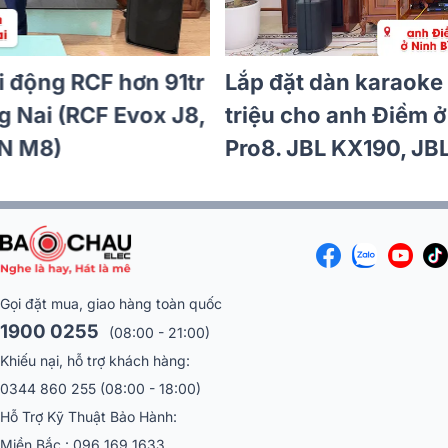
Lắp đặt dàn karaoke di động Bose hơn
72tr cho chị An tại TP HCM (Bose L1 Pro8,
BIK VK-R51, JBL VM300)
Gọi đặt mua, giao hàng toàn quốc
1900 0255
(08:00 - 21:00)
Khiếu nại, hỗ trợ khách hàng:
0344 860 255
(08:00 - 18:00)
Hỗ Trợ Kỹ Thuật Bảo Hành:
Miền Bắc :
096 169 1633
Miền Nam:
086 551 3799