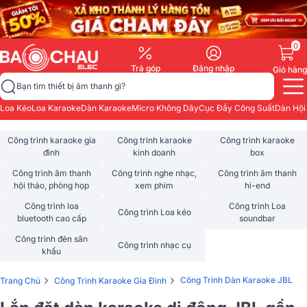
0
Trả góp
Đăng nhập
Giỏ hàng
Bạn tìm thiết bị âm thanh gì?
Loa Kéo
Loa Karaoke
Dàn Karaoke
Micro Không Dây
Cục Đẩy Công Suất
Dàn Hội
Công trình karaoke gia
Công trình karaoke
Công trình karaoke
đình
kinh doanh
box
Công trình âm thanh
Công trình nghe nhạc,
Công trình âm thanh
hội thảo, phòng họp
xem phim
hi-end
Công trình loa
Công trình Loa
Công trình Loa kéo
bluetooth cao cấp
soundbar
Công trình đèn sân
Công trình nhạc cụ
khấu
›
›
Công Trình Dàn Karaoke JBL
Trang Chủ
Công Trình Karaoke Gia Đình