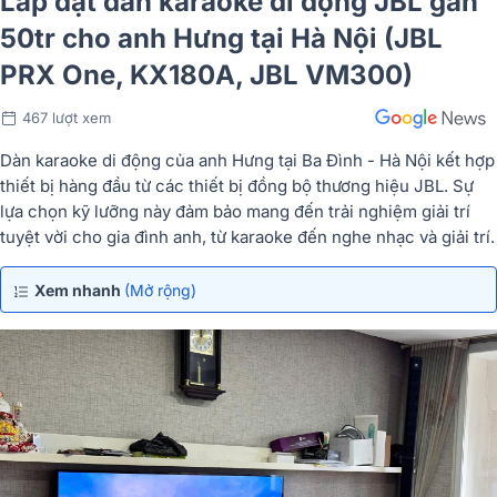
Lắp đặt dàn karaoke di động JBL gần
50tr cho anh Hưng tại Hà Nội (JBL
PRX One, KX180A, JBL VM300)
467 lượt xem
Dàn karaoke di động của anh Hưng tại Ba Đình - Hà Nội kết hợp
thiết bị hàng đầu từ các thiết bị đồng bộ thương hiệu JBL. Sự
lựa chọn kỹ lưỡng này đảm bảo mang đến trải nghiệm giải trí
tuyệt vời cho gia đình anh, từ karaoke đến nghe nhạc và giải trí.
Xem nhanh
(Mở rộng)