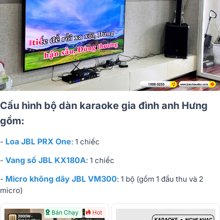
Cấu hình bộ dàn karaoke gia đình anh Hưng
gồm:
Loa JBL PRX One
-
: 1 chiếc
Vang số JBL KX180A
-
: 1 chiếc
Micro không dây JBL VM300
-
: 1 bộ (gồm 1 đầu thu và 2
micro)
Bán Chạy
Hot