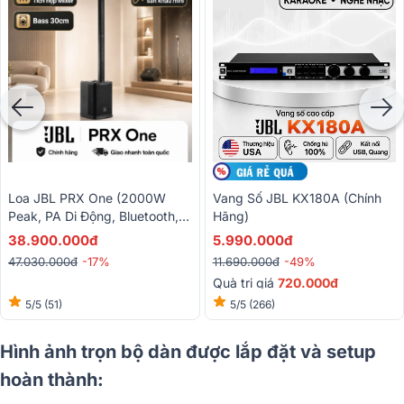
Loa JBL PRX One (2000W
Vang Số JBL KX180A (Chính
Peak, PA Di Động, Bluetooth,
Hãng)
Tích Hợp Mixer, Class D, DSP)
38.900.000đ
5.990.000đ
47.030.000đ
-17%
11.690.000đ
-49%
Quà trị giá
720.000đ
5/5
(51)
5/5
(266)
Hình ảnh trọn bộ dàn được lắp đặt và setup
hoàn thành: