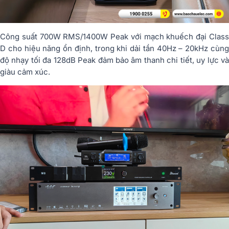
Công suất 700W RMS/1400W Peak với mạch khuếch đại Class
D cho hiệu năng ổn định, trong khi dải tần 40Hz – 20kHz cùng
độ nhạy tối đa 128dB Peak đảm bảo âm thanh chi tiết, uy lực và
giàu cảm xúc.