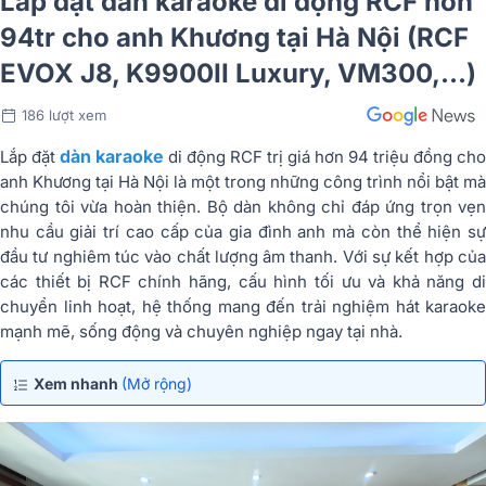
Lắp đặt dàn karaoke di động RCF hơn
94tr cho anh Khương tại Hà Nội (RCF
EVOX J8, K9900II Luxury, VM300,…)
186 lượt xem
dàn karaoke
Lắp đặt
di động RCF trị giá hơn 94 triệu đồng cho
anh Khương tại Hà Nội là một trong những công trình nổi bật mà
chúng tôi vừa hoàn thiện. Bộ dàn không chỉ đáp ứng trọn vẹn
nhu cầu giải trí cao cấp của gia đình anh mà còn thể hiện sự
đầu tư nghiêm túc vào chất lượng âm thanh. Với sự kết hợp của
các thiết bị RCF chính hãng, cấu hình tối ưu và khả năng di
chuyển linh hoạt, hệ thống mang đến trải nghiệm hát karaoke
mạnh mẽ, sống động và chuyên nghiệp ngay tại nhà.
Xem nhanh
(Mở rộng)