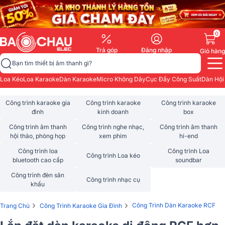
0
Trả góp
Đăng nhập
Giỏ hàng
Bạn tìm thiết bị âm thanh gì?
Loa Kéo
Loa Karaoke
Dàn Karaoke
Micro Không Dây
Cục Đẩy Công Suất
Dàn Hội
Công trình karaoke gia
Công trình karaoke
Công trình karaoke
đình
kinh doanh
box
Công trình âm thanh
Công trình nghe nhạc,
Công trình âm thanh
hội thảo, phòng họp
xem phim
hi-end
Công trình loa
Công trình Loa
Công trình Loa kéo
bluetooth cao cấp
soundbar
Công trình đèn sân
Công trình nhạc cụ
khấu
›
›
Công Trình Dàn Karaoke RCF
Trang Chủ
Công Trình Karaoke Gia Đình