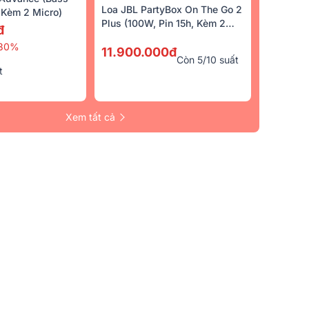
Loa JBL PartyBox On The Go 2
Kèm 2 Micro)
Plus (100W, Pin 15h, Kèm 2
đ
Micro)
30%
11.900.000đ
Còn 5/10 suất
t
Xem tất cả