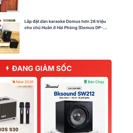
Lắp đặt dàn karaoke Domus hơn 28 triệu
cho chú Huân ở Hải Phòng (Domus DP-
6212, Bksound DKA 8500, Bksound
SW212,...)
ĐANG GIẢM SỐC
New 2026
Bán Chạy