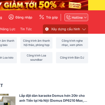
ng
Đăng nhập
Trả góp
Hotline
 Năng Lực
Tin Tức
Xây dựng cấu hình
nh âm thanh
Công trình âm thanh
Công trình nghe
ng báo
hội thảo, phòng họp
nhạc, xem phim
Công trình Loa
nh Loa kéo
Công trình Bàn DJ
soundbar
ẤT
Lắp đặt dàn karaoke Domus hơn 20tr cho
anh Tiến tại Hà Nội (Domus DP6210 Max,