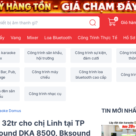
0
Giỏ hà
ẩy
Vang
Mixer
Loa Bluetooth
Công Trình Thực Tế
Hồ Sơ
h karaoke
Công trình sân khấu,
Công trình sự kiện,
Công trì
x
hội trường
đám cưới
thô
 Bar, Pub,
Công trình máy
Công trình loa
Công trì
nge
chiếu
bluetooth cao cấp
h đèn sân
Công trình nhạc cụ
ấu
TIN MỚI NH
raoke Domus
32tr cho chị Linh tại TP
ound DKA 8500, Bksound