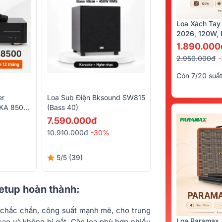
Loa Xách Tay
2026, 120W, B
Kèm 2 Tay Mi
1.890.000
2.950.000đ
Còn 7/20 suấ
er
Loa Sub Điện Bksound SW815
DKA 8500
(bass 40)
 Micro
7.590.000đ
10.910.000đ
-30%
5/5
(39)
setup hoàn thành:
 chắc chắn, công suất mạnh mẽ, cho trung
Loa Paramax 
 cao và không bị gắt. Cặp loa phù hợp nhiều