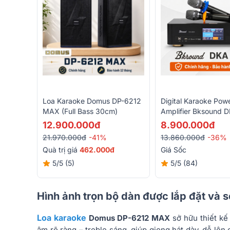
Loa Karaoke Domus DP-6212
Digital Karaoke Pow
MAX (Full Bass 30cm)
Amplifier Bksound 
(2 Kênh, 750W, Kèm
12.900.000đ
8.900.000đ
Không Dây)
21.970.000đ
-41%
13.860.000đ
-36%
Quà trị giá
462.000đ
Giá Sốc
5/5
(5)
5/5
(84)
Hình ảnh trọn bộ dàn được lắp đặt và 
Loa karaoke
Domus DP-6212 MAX
sở hữu thiết kế
âm rõ ràng – treble sáng, giúp giọng hát dày, dễ lên