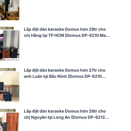
BKSound DKA 6500)
Lắp đặt dàn karaoke Domus hơn 29tr cho
chị Hằng tại TP HCM (Domus DP-6210 Max,
BIK VK-A52, BIK VK-R51, BIK VK-M51)
Lắp đặt dàn karaoke Domus hơn 27tr cho
anh Luân tại Bắc Ninh (Domus DP-6210
Max, BIK VM420A, Bksound KP500,
Bksound SW212, BCE U900 Plus X)
Lắp đặt dàn karaoke Domus hơn 26tr cho
chị Nguyên tại Long An (Domus DP-6212
Max, Bksound DKA 8500, Bksound SW612
MKII)