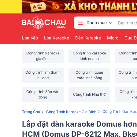
Danh mục
Loa Kéo
Loa Karaoke
Dàn Karaoke
Micro
Cục Đ
Công trình karaoke
Công trình karaoke
Công trìn
gia đình
kinh doanh
bo
Công trình âm thanh
Công trình quán
Công trình
hi-end
cafe, nhà hàng
Lou
Công trình Sân vận
Công trìn
Công trình Nhà thờ
động
kh
›
›
Công Trình Dàn Ka
Trang Chủ
Công Trình Karaoke Gia Đình
Lắp đặt dàn karaoke Domus hơn 
HCM (Domus DP-6212 Max, Bks