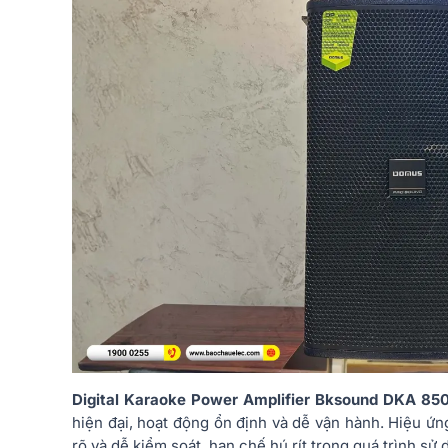
Digital Karaoke Power Amplifier Bksound DKA 85
hiện đại, hoạt động ổn định và dễ vận hành. Hiệu ứn
rõ và dễ kiểm soát, hạn chế hú rít trong quá trình sử 