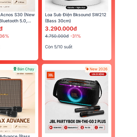
 Acnos S30 (New
Loa Sub Điện Bksound SW212
luetooth 5.0,
(bass 30cm)
cro)
đ
3.290.000đ
-36%
4.750.000đ
-31%
t
Còn 5/10 suất
Bán Chạy
New 2026
Advance (Bass