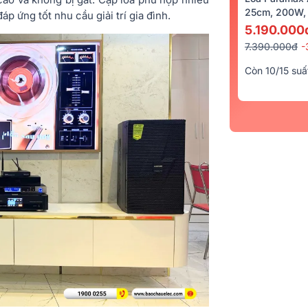
25cm, 200W, 
áp ứng tốt nhu cầu giải trí gia đình.
5.190.000
7.390.000đ
-
Còn 10/15 suấ