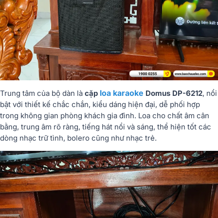
loa karaoke
Trung tâm của bộ dàn là
cặp
Domus DP-6212
, nổi
bật với thiết kế chắc chắn, kiểu dáng hiện đại, dễ phối hợp
trong không gian phòng khách gia đình. Loa cho chất âm cân
bằng, trung âm rõ ràng, tiếng hát nổi và sáng, thể hiện tốt các
dòng nhạc trữ tình, bolero cũng như nhạc trẻ.