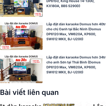
DP6150, King House T4-1300,
KX180A, BBS S290D)
Lắp đặt dàn karaoke Domus hơn 40tr
cho chị Oanh tại Bắc Ninh (Domus
DP6120 Max, VM620A, KP600,
SW612 MKII, BJ-U200)
Lắp đặt dàn karaoke Domus hơn 34tr
cho anh Sơn tại Thái Bình (Domus
DP6120 Max, VM620A, KP600,
SW612 MKII, BJ-U200)
Bài viết liên quan