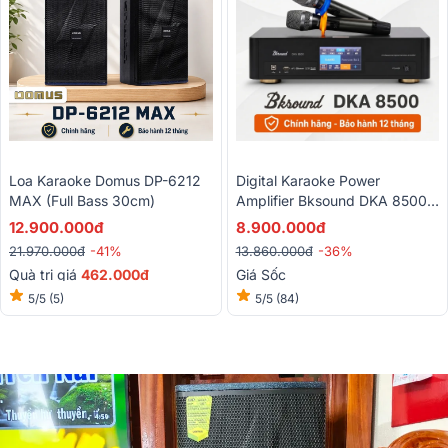
Loa Karaoke Domus DP-6212
Digital Karaoke Power
MAX (Full Bass 30cm)
Amplifier Bksound DKA 8500
(2 Kênh, 750W, Kèm Micro
12.900.000đ
8.900.000đ
Không Dây)
21.970.000đ
-41%
13.860.000đ
-36%
Quà trị giá
462.000đ
Giá Sốc
5/5
(5)
5/5
(84)