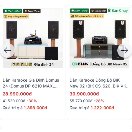
Bán Chạy
Dàn Karaoke Gia Đình Domus
Dàn Karaoke Đồng Bộ BIK
24 (Domus DP-6210 MAX,
New 02 (BIK CS-620, BIK VK-
Audiocenter CT1200,
A52, BIK VK-R51, BIK BBK-
28.990.000đ
39.900.000đ
BKSound KP500, BKSound
W25A, BIK BJ-U200)
41.520.000đ
-30%
55.770.000đ
-28%
SW212, BCE U900 Plus X)
Quà trị giá
1.398.000đ
Quà trị giá
1.222.000đ