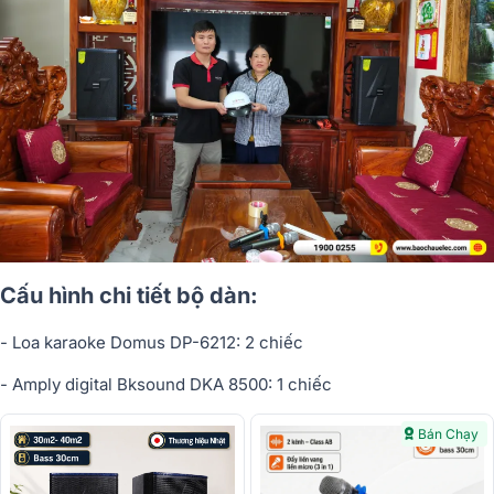
Cấu hình chi tiết bộ dàn:
- Loa karaoke Domus DP-6212: 2 chiếc
- Amply digital Bksound DKA 8500: 1 chiếc
Bán Chạy