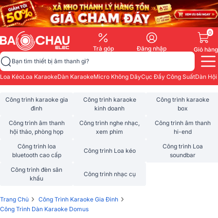
0
Trả góp
Đăng nhập
Giỏ hàng
Bạn tìm thiết bị âm thanh gì?
Loa Kéo
Loa Karaoke
Dàn Karaoke
Micro Không Dây
Cục Đẩy Công Suất
Dàn Hội
Công trình karaoke gia
Công trình karaoke
Công trình karaoke
đình
kinh doanh
box
Công trình âm thanh
Công trình nghe nhạc,
Công trình âm thanh
hội thảo, phòng họp
xem phim
hi-end
Công trình loa
Công trình Loa
Công trình Loa kéo
bluetooth cao cấp
soundbar
Công trình đèn sân
Công trình nhạc cụ
khấu
›
›
Trang Chủ
Công Trình Karaoke Gia Đình
Công Trình Dàn Karaoke Domus