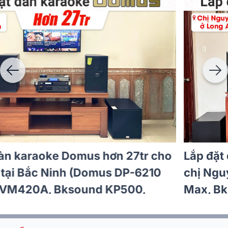
Lắp đặt dàn karaoke Domus hơn 20tr cho
anh Tiến tại Hà Nội (Domus DP6210 Max,
BKSound DKA 6500)