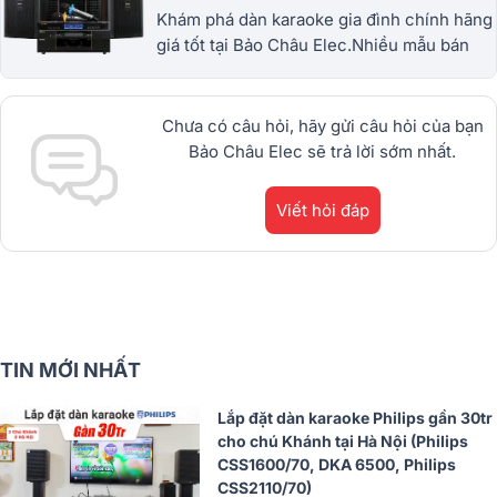
Khám phá dàn karaoke gia đình chính hãng
giá tốt tại Bảo Châu Elec.Nhiều mẫu bán
chạy từ JBL, BIK, RCF, Denon, Alto,
dBTechnologies, Philips Cao
Cấp.1900.0255
Chưa có câu hỏi, hãy gửi câu hỏi của bạn
Bảo Châu Elec sẽ trả lời sớm nhất.
Viết hỏi đáp
TIN MỚI NHẤT
Lắp đặt dàn karaoke Philips gần 30tr
cho chú Khánh tại Hà Nội (Philips
CSS1600/70, DKA 6500, Philips
CSS2110/70)