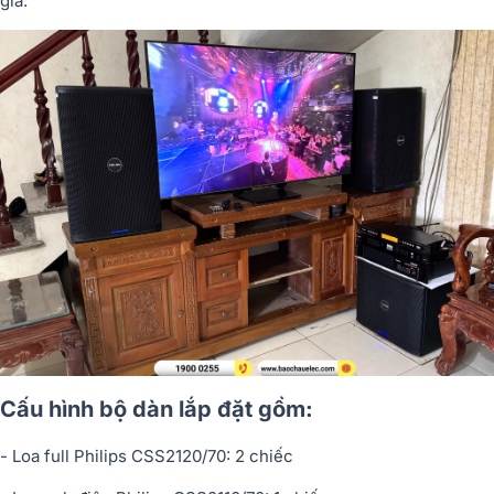
gia.
Cấu hình bộ dàn lắp đặt gồm:
- Loa full Philips CSS2120/70: 2 chiếc