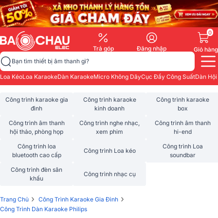
0
Trả góp
Đăng nhập
Giỏ hàng
Bạn tìm thiết bị âm thanh gì?
Loa Kéo
Loa Karaoke
Dàn Karaoke
Micro Không Dây
Cục Đẩy Công Suất
Dàn Hội
Công trình karaoke gia
Công trình karaoke
Công trình karaoke
đình
kinh doanh
box
Công trình âm thanh
Công trình nghe nhạc,
Công trình âm thanh
hội thảo, phòng họp
xem phim
hi-end
Công trình loa
Công trình Loa
Công trình Loa kéo
bluetooth cao cấp
soundbar
Công trình đèn sân
Công trình nhạc cụ
khấu
›
›
Trang Chủ
Công Trình Karaoke Gia Đình
Công Trình Dàn Karaoke Philips