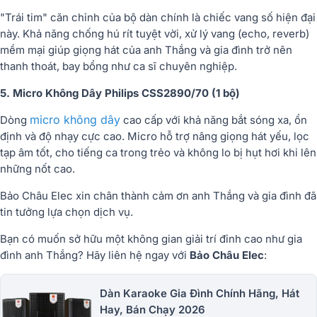
"Trái tim" căn chỉnh của bộ dàn chính là chiếc vang số hiện đại
này. Khả năng chống hú rít tuyệt vời, xử lý vang (echo, reverb)
mềm mại giúp giọng hát của anh Thắng và gia đình trở nên
thanh thoát, bay bổng như ca sĩ chuyên nghiệp.
5. Micro Không Dây Philips CSS2890/70 (1 bộ)
micro không dây
Dòng
cao cấp với khả năng bắt sóng xa, ổn
định và độ nhạy cực cao. Micro hỗ trợ nâng giọng hát yếu, lọc
tạp âm tốt, cho tiếng ca trong trẻo và không lo bị hụt hơi khi lên
những nốt cao.
Bảo Châu Elec xin chân thành cảm ơn anh Thắng và gia đình đã
tin tưởng lựa chọn dịch vụ.
Bạn có muốn sở hữu một không gian giải trí đỉnh cao như gia
đình anh Thắng? Hãy liên hệ ngay với
Bảo Châu Elec
:
Dàn Karaoke Gia Đình Chính Hãng, Hát
Hay, Bán Chạy 2026