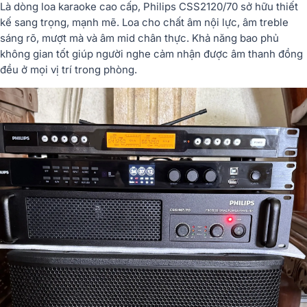
Là dòng loa karaoke cao cấp, Philips CSS2120/70 sở hữu thiết
kế sang trọng, mạnh mẽ. Loa cho chất âm nội lực, âm treble
sáng rõ, mượt mà và âm mid chân thực. Khả năng bao phủ
không gian tốt giúp người nghe cảm nhận được âm thanh đồng
đều ở mọi vị trí trong phòng.