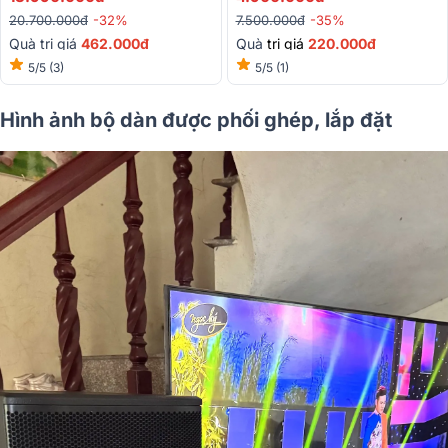
20.700.000đ
-32%
7.500.000đ
-35%
Quà trị giá
462.000đ
Quà
trị giá
220.000đ
5/5
(3)
5/5
(1)
Hình ảnh bộ dàn được phối ghép, lắp đặt