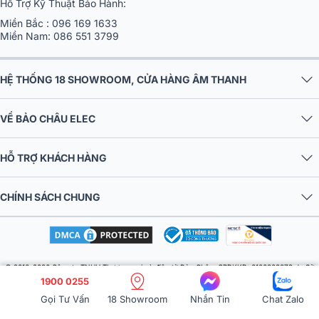
Hỗ Trợ Kỹ Thuật Bảo Hành:
Miền Bắc :
096 169 1633
Miền Nam:
086 551 3799
HỆ THỐNG 18 SHOWROOM, CỬA HÀNG ÂM THANH
VỀ BẢO CHÂU ELEC
HỖ TRỢ KHÁCH HÀNG
CHÍNH SÁCH CHUNG
© 2016-2026 Công ty TNHH Thương mại và điện tử Bảo Châu. GPDKKD: 0106303879 do Sở
1900 0255
KH & ĐT TP.HN cấp ngày 10/09/2013. Địa chỉ: Tầng 6, tòa nhà MD Complex, số 68 Nguyễn Cơ
Thạch, Phường Từ Liêm, Thành phố Hà Nội, Việt Nam. Điện thoại: 024 730 10 255. Email:
Gọi Tư Vấn
18 Showroom
Nhắn Tin
Chat Zalo
baochauelec@gmail.com. Chịu trách nhiệm nội dung: Nhật Lệ.