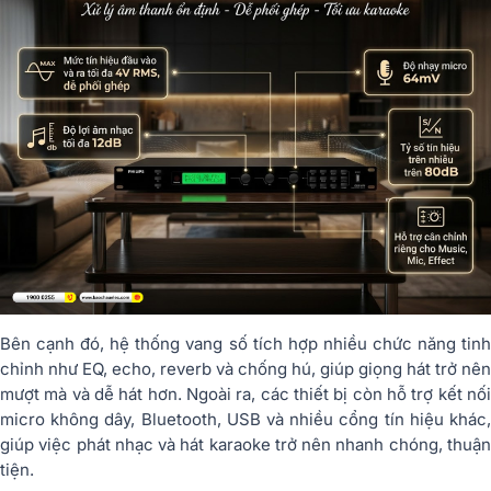
Bên cạnh đó, hệ thống vang số tích hợp nhiều chức năng tinh
chỉnh như EQ, echo, reverb và chống hú, giúp giọng hát trở nên
mượt mà và dễ hát hơn. Ngoài ra, các thiết bị còn hỗ trợ kết nối
micro không dây, Bluetooth, USB và nhiều cổng tín hiệu khác,
giúp việc phát nhạc và hát karaoke trở nên nhanh chóng, thuận
tiện.