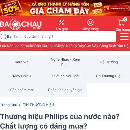
0
Trả góp
Đăng nhập
Giỏ hàng
Bạn tìm thiết bị âm thanh gì?
Loa Kéo
Loa Karaoke
Dàn Karaoke
Micro Không Dây
Cục Đẩy Công Suất
Dàn Hội
Nghe Nhạc - Xem
Karaoke
Hội Trường
Phim
Máy Chiếu
Thiết Kế Nội Thất
Tin Thương Hiệu
Sản phẩm mới
Phân tích chuyên gia
›
TIN THƯƠNG HIỆU
Trang Chủ
Thương hiệu Philips của nước nào?
Chất lượng có đáng mua?