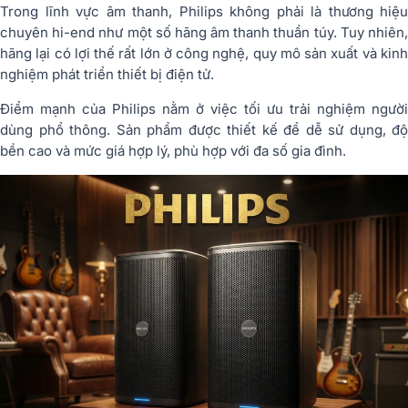
Trong lĩnh vực âm thanh, Philips không phải là thương hiệu
chuyên hi-end như một số hãng âm thanh thuần túy. Tuy nhiên,
hãng lại có lợi thế rất lớn ở công nghệ, quy mô sản xuất và kinh
nghiệm phát triển thiết bị điện tử.
Điểm mạnh của Philips nằm ở việc tối ưu trải nghiệm người
dùng phổ thông. Sản phẩm được thiết kế để dễ sử dụng, độ
bền cao và mức giá hợp lý, phù hợp với đa số gia đình.