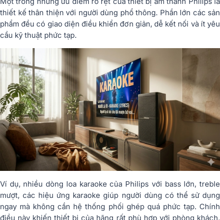
Một trong những ưu điểm rõ rệt của thiết bị âm thanh Philips là
thiết kế thân thiện với người dùng phổ thông. Phần lớn các sản
phẩm đều có giao diện điều khiển đơn giản, dễ kết nối và ít yêu
cầu kỹ thuật phức tạp.
Ví dụ, nhiều dòng loa karaoke của Philips với bass lớn, treble
mượt, các hiệu ứng karaoke giúp người dùng có thể sử dụng
ngay mà không cần hệ thống phối ghép quá phức tạp. Chính
điều này khiến thiết bị của hãng rất phù hợp với phòng khách,