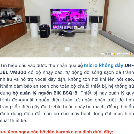
micro không dây
Tín hiệu đầu vào được thu nhận qua
bộ
UHF
JBL VM300
có độ nhạy cao, tự động dò sóng sạch để trán
nhiễu và hỗ trợ vocal dày dặn, không tốn hơi khi lên nốt cao.
Nhằm đảm bảo an toàn cho toàn bộ chuỗi thiết bị, hệ thống sử
dụng
bộ quản lý nguồn BIK BSQ-8
. Thiết bị này quản lý qu
trình đóng/ngắt nguồn điện tuần tự, ngăn chặn triệt để tình
trạng sốc điện gây đứt treble hoặc cháy bo mạch, đồng thời ổn
định dòng điện để toàn bộ dàn máy hoạt động đạt mức hiệu
suất thiết kế.
>> Xem ngay các bộ dàn karaoke gia đình dưới đây: