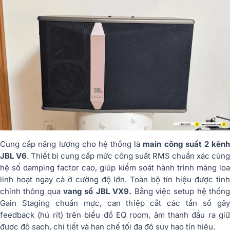
Cung cấp năng lượng cho hệ thống là
main công suất 2 kên
JBL V6
. Thiết bị cung cấp mức công suất RMS chuẩn xác cùng
hệ số damping factor cao, giúp kiểm soát hành trình màng loa
linh hoạt ngay cả ở cường độ lớn. Toàn bộ tín hiệu được tinh
chỉnh thông qua
vang số JBL VX9.
Bằng việc setup hệ thốn
Gain Staging chuẩn mực, can thiệp cắt các tần số gây
feedback (hú rít) trên biểu đồ EQ room, âm thanh đầu ra giữ
được độ sạch, chi tiết và hạn chế tối đa độ suy hao tín hiệu.