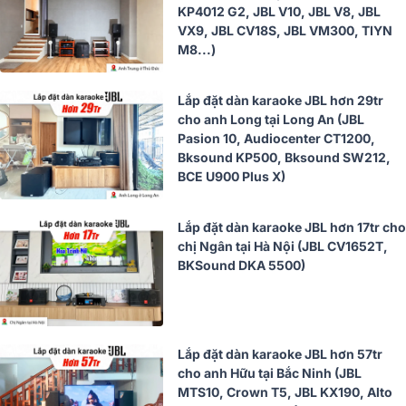
KP4012 G2, JBL V10, JBL V8, JBL
VX9, JBL CV18S, JBL VM300, TIYN
M8...)
Lắp đặt dàn karaoke JBL hơn 29tr
cho anh Long tại Long An (JBL
Pasion 10, Audiocenter CT1200,
Bksound KP500, Bksound SW212,
BCE U900 Plus X)
Lắp đặt dàn karaoke JBL hơn 17tr cho
chị Ngân tại Hà Nội (JBL CV1652T,
BKSound DKA 5500)
Lắp đặt dàn karaoke JBL hơn 57tr
cho anh Hữu tại Bắc Ninh (JBL
MTS10, Crown T5, JBL KX190, Alto