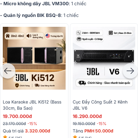
- Micro không dây JBL VM300
: 1 chiếc
- Quản lý nguồn BIK BSQ-8
: 1 chiếc
Loa Karaoke JBL Ki512 (bass
Cục Đẩy Công Suất 2 Kênh
30cm, Ba Sao)
JBL V6
19.700.000đ
16.290.000đ
23.170.000đ
-15%
19.150.000đ
-15%
Quà trị giá
3.320.000đ
Tặng
PMH 50.000đ