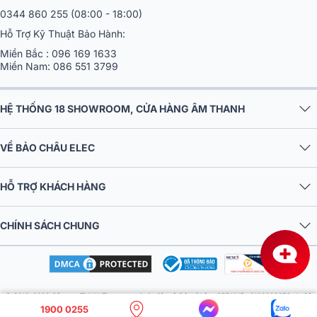
0344 860 255
(08:00 - 18:00)
Hỗ Trợ Kỹ Thuật Bảo Hành:
Miền Bắc :
096 169 1633
Miền Nam:
086 551 3799
HỆ THỐNG 18 SHOWROOM, CỬA HÀNG ÂM THANH
VỀ BẢO CHÂU ELEC
HỖ TRỢ KHÁCH HÀNG
CHÍNH SÁCH CHUNG
© 2016-2026 Công ty TNHH Thương mại và điện tử Bảo Châu. GPDKKD: 0106303879 do Sở
1900 0255
KH & ĐT TP.HN cấp ngày 10/09/2013. Địa chỉ: Tầng 6, tòa nhà MD Complex, số 68 Nguyễn Cơ