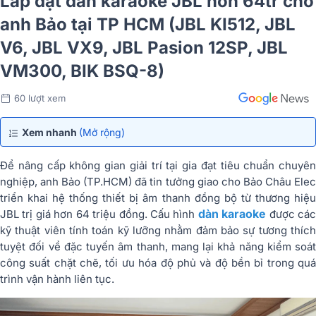
Lắp đặt dàn karaoke JBL hơn 64tr cho
anh Bảo tại TP HCM (JBL KI512, JBL
V6, JBL VX9, JBL Pasion 12SP, JBL
VM300, BIK BSQ-8)
60 lượt xem
Xem nhanh
(Mở rộng)
Để nâng cấp không gian giải trí tại gia đạt tiêu chuẩn chuyên
nghiệp, anh Bảo (TP.HCM) đã tin tưởng giao cho Bảo Châu Elec
triển khai hệ thống thiết bị âm thanh đồng bộ từ thương hiệu
dàn karaoke
JBL trị giá hơn 64 triệu đồng. Cấu hình
được cá
kỹ thuật viên tính toán kỹ lưỡng nhằm đảm bảo sự tương thích
tuyệt đối về đặc tuyến âm thanh, mang lại khả năng kiểm soát
công suất chặt chẽ, tối ưu hóa độ phủ và độ bền bỉ trong quá
trình vận hành liên tục.