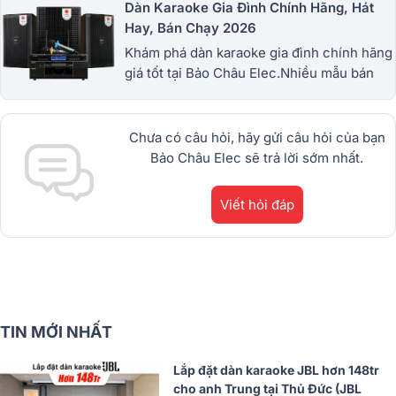
Dàn Karaoke Gia Đình Chính Hãng, Hát
Hay, Bán Chạy 2026
Khám phá dàn karaoke gia đình chính hãng
giá tốt tại Bảo Châu Elec.Nhiều mẫu bán
chạy từ JBL, BIK, RCF, Denon, Alto,
dBTechnologies, Philips Cao
Cấp.1900.0255
Chưa có câu hỏi, hãy gửi câu hỏi của bạn
Bảo Châu Elec sẽ trả lời sớm nhất.
Viết hỏi đáp
TIN MỚI NHẤT
Lắp đặt dàn karaoke JBL hơn 148tr
cho anh Trung tại Thủ Đức (JBL