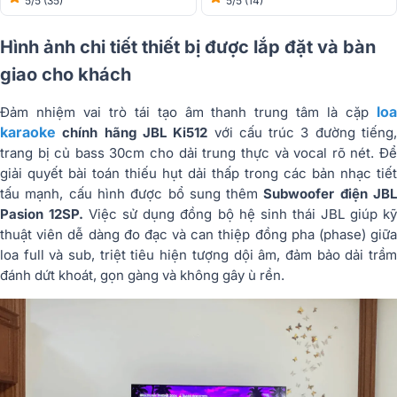
5/5
(35)
5/5
(14)
Hình ảnh chi tiết thiết bị được lắp đặt và bàn
giao cho khách
loa
Đảm nhiệm vai trò tái tạo âm thanh trung tâm là cặp
karaoke
chính hãng JBL Ki512
với cấu trúc 3 đường tiếng
trang bị củ bass 30cm cho dải trung thực và vocal rõ nét. Để
giải quyết bài toán thiếu hụt dải thấp trong các bản nhạc tiết
tấu mạnh, cấu hình được bổ sung thêm
Subwoofer điện JB
Pasion 12SP.
Việc sử dụng đồng bộ hệ sinh thái JBL giúp k
thuật viên dễ dàng đo đạc và can thiệp đồng pha (phase) giữa
loa full và sub, triệt tiêu hiện tượng dội âm, đảm bảo dải trầm
đánh dứt khoát, gọn gàng và không gây ù rền.