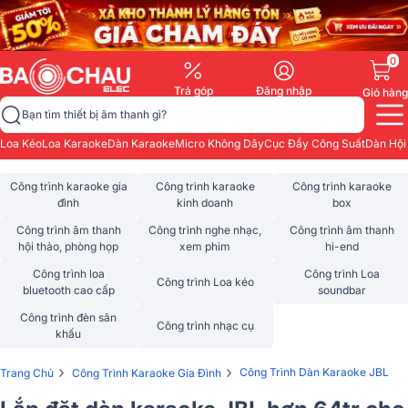
0
Trả góp
Đăng nhập
Giỏ hàng
Bạn tìm thiết bị âm thanh gì?
Loa Kéo
Loa Karaoke
Dàn Karaoke
Micro Không Dây
Cục Đẩy Công Suất
Dàn Hội
Công trình karaoke gia
Công trình karaoke
Công trình karaoke
đình
kinh doanh
box
Công trình âm thanh
Công trình nghe nhạc,
Công trình âm thanh
hội thảo, phòng họp
xem phim
hi-end
Công trình loa
Công trình Loa
Công trình Loa kéo
bluetooth cao cấp
soundbar
Công trình đèn sân
Công trình nhạc cụ
khấu
›
›
Công Trình Dàn Karaoke JBL
Trang Chủ
Công Trình Karaoke Gia Đình