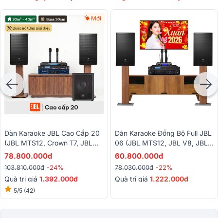
Mới
Dàn Karaoke JBL Cao Cấp 20
Dàn Karaoke Đồng Bộ Full JBL
(JBL MTS12, Crown T7, JBL
06 (JBL MTS12, JBL V8, JBL
VX9, JBL IRX115S, Baiervires
VX9, JBL VM300)
78.800.000đ
60.800.000đ
BS9800...)
103.810.000đ
-24%
78.030.000đ
-22%
Quà trị giá
1.392.000đ
Quà trị giá
1.222.000đ
5/5
(42)