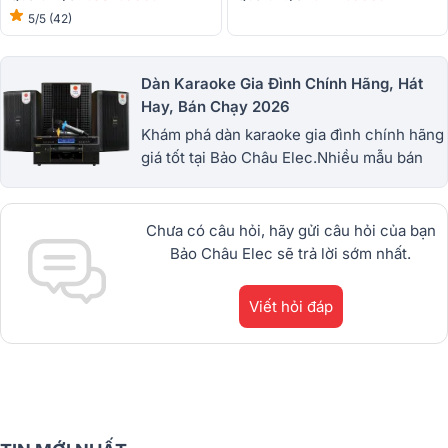
5/5
(42)
Dàn Karaoke Gia Đình Chính Hãng, Hát
Hay, Bán Chạy 2026
Khám phá dàn karaoke gia đình chính hãng
giá tốt tại Bảo Châu Elec.Nhiều mẫu bán
chạy từ JBL, BIK, RCF, Denon, Alto,
dBTechnologies, Philips Cao
Cấp.1900.0255
Chưa có câu hỏi, hãy gửi câu hỏi của bạn
Bảo Châu Elec sẽ trả lời sớm nhất.
Viết hỏi đáp