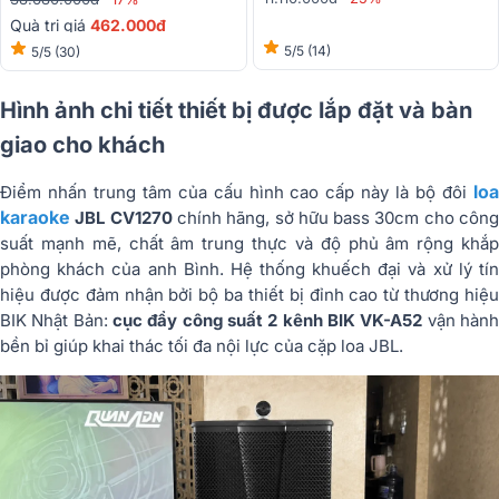
Quà trị giá
462.000đ
5/5
(14)
5/5
(30)
Hình ảnh chi tiết thiết bị được lắp đặt và bàn
giao cho khách
loa
Điểm nhấn trung tâm của cấu hình cao cấp này là bộ đôi
karaoke
JBL CV1270
chính hãng, sở hữu bass 30cm cho côn
suất mạnh mẽ, chất âm trung thực và độ phủ âm rộng khắp
phòng khách của anh Bình. Hệ thống khuếch đại và xử lý tín
hiệu được đảm nhận bởi bộ ba thiết bị đỉnh cao từ thương hiệu
BIK Nhật Bản:
cục đẩy công suất 2 kênh BIK VK-A52
vận hàn
bền bỉ giúp khai thác tối đa nội lực của cặp loa JBL.