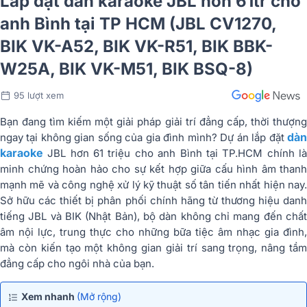
Lắp đặt dàn karaoke JBL hơn 61tr cho
anh Bình tại TP HCM (JBL CV1270,
BIK VK-A52, BIK VK-R51, BIK BBK-
W25A, BIK VK-M51, BIK BSQ-8)
95 lượt xem
Bạn đang tìm kiếm một giải pháp giải trí đẳng cấp, thời thượng
dàn
ngay tại không gian sống của gia đình mình? Dự án lắp đặt
karaoke
JBL hơn 61 triệu cho anh Bình tại TP.HCM chính là
minh chứng hoàn hảo cho sự kết hợp giữa cấu hình âm thanh
mạnh mẽ và công nghệ xử lý kỹ thuật số tân tiến nhất hiện nay.
Sở hữu các thiết bị phân phối chính hãng từ thương hiệu danh
tiếng JBL và BIK (Nhật Bản), bộ dàn không chỉ mang đến chất
âm nội lực, trung thực cho những bữa tiệc âm nhạc gia đình,
mà còn kiến tạo một không gian giải trí sang trọng, nâng tầm
đẳng cấp cho ngôi nhà của bạn.
Xem nhanh
(Mở rộng)