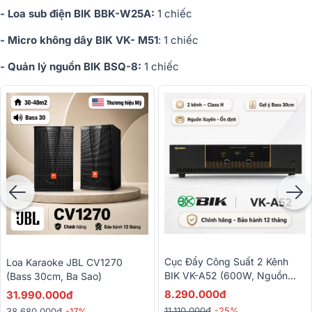
- Loa sub điện BIK BBK-W25A:
1 chiếc
- Micro không dây BIK VK- M51
: 1 chiếc
- Quản lý nguồn BIK BSQ-8:
1 chiếc
Cục Đẩy Công Suất 2 Kênh
Loa Karaoke JBL CV1270
BIK VK-A52 (600W, Nguồn
(bass 30cm, Ba Sao)
Xuyến, Mạch Class H)
8.290.000đ
31.990.000đ
11.110.000đ
-25%
38.680.000đ
-17%