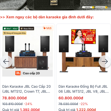
>> Xem ngay các bộ dàn karaoke gia đình dưới đây:
Mới
Dàn Karaoke JBL Cao Cấp 20
Dàn Karaoke Đồng Bộ Full JBL
(JBL MTS12, Crown T7, JBL
06 (JBL MTS12, JBL V8, JBL
VX9, JBL IRX115S, Baiervires
VX9, JBL VM300)
78.800.000đ
60.800.000đ
BS9800...)
103.810.000đ
-24%
78.030.000đ
-22%
Quà trị giá
1.392.000đ
Quà trị giá
1.222.000đ