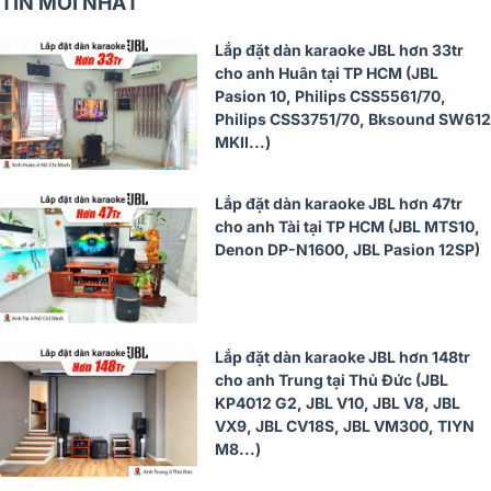
TIN MỚI NHẤT
Lắp đặt dàn karaoke JBL hơn 33tr
cho anh Huân tại TP HCM (JBL
Pasion 10, Philips CSS5561/70,
Philips CSS3751/70, Bksound SW612
MKII...)
Lắp đặt dàn karaoke JBL hơn 47tr
cho anh Tài tại TP HCM (JBL MTS10,
Denon DP-N1600, JBL Pasion 12SP)
Lắp đặt dàn karaoke JBL hơn 148tr
cho anh Trung tại Thủ Đức (JBL
KP4012 G2, JBL V10, JBL V8, JBL
VX9, JBL CV18S, JBL VM300, TIYN
M8...)