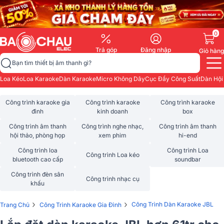
0
Trả góp
Đăng nhập
Giỏ hàng
Bạn tìm thiết bị âm thanh gì?
Loa Kéo
Loa Karaoke
Dàn Karaoke
Micro Không Dây
Cục Đẩy Công Suất
Dàn Hội
Công trình karaoke gia
Công trình karaoke
Công trình karaoke
đình
kinh doanh
box
Công trình âm thanh
Công trình nghe nhạc,
Công trình âm thanh
hội thảo, phòng họp
xem phim
hi-end
Công trình loa
Công trình Loa
Công trình Loa kéo
bluetooth cao cấp
soundbar
Công trình đèn sân
Công trình nhạc cụ
khấu
›
›
Công Trình Dàn Karaoke JBL
Trang Chủ
Công Trình Karaoke Gia Đình