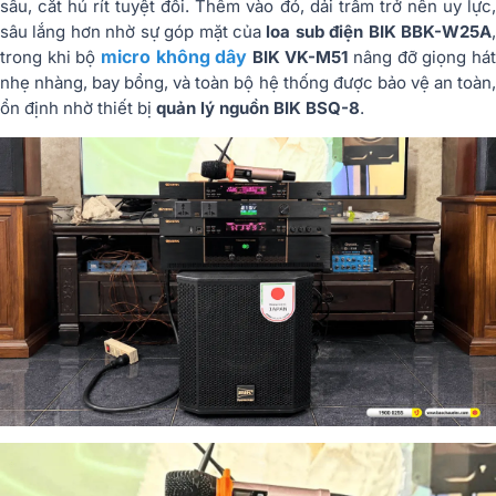
sâu, cắt hú rít tuyệt đối. Thêm vào đó, dải trầm trở nên uy lực,
sâu lắng hơn nhờ sự góp mặt của
loa sub điện BIK BBK-W25A
micro không dây
trong khi bộ
BIK VK-M51
nâng đỡ giọng há
nhẹ nhàng, bay bổng, và toàn bộ hệ thống được bảo vệ an toàn,
ổn định nhờ thiết bị
quản lý nguồn BIK BSQ-8
.