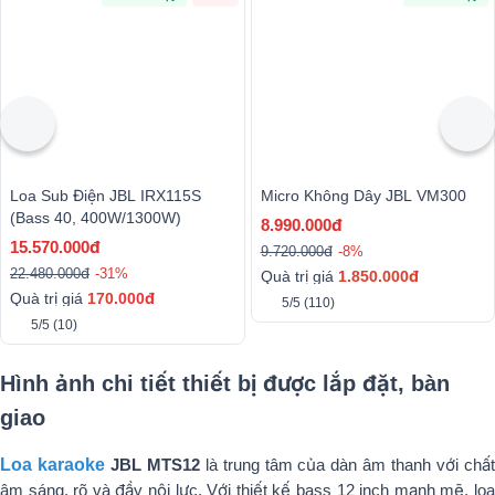
Loa Sub Điện JBL IRX115S
Micro Không Dây JBL VM300
(bass 40, 400W/1300W)
8.990.000đ
15.570.000đ
9.720.000đ
-8%
22.480.000đ
-31%
Quà trị giá
1.850.000đ
Quà trị giá
170
.000đ
5/5
(110)
5/5
(10)
Hình ảnh chi tiết thiết bị được lắp đặt, bàn
giao
Loa karaoke
JBL MTS12
là trung tâm của dàn âm thanh với chấ
âm sáng, rõ và đầy nội lực. Với thiết kế bass 12 inch mạnh mẽ, loa