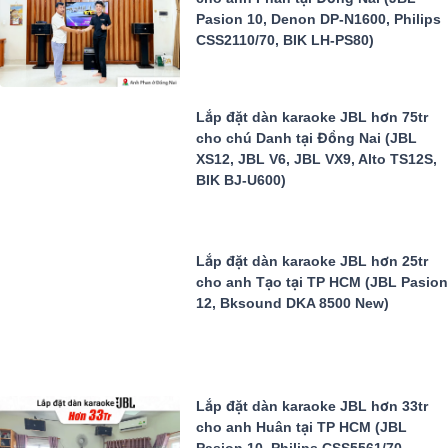
Pasion 10, Denon DP-N1600, Philips
CSS2110/70, BIK LH-PS80)
Lắp đặt dàn karaoke JBL hơn 75tr
cho chú Danh tại Đồng Nai (JBL
XS12, JBL V6, JBL VX9, Alto TS12S,
BIK BJ-U600)
Lắp đặt dàn karaoke JBL hơn 25tr
cho anh Tạo tại TP HCM (JBL Pasion
12, Bksound DKA 8500 New)
Lắp đặt dàn karaoke JBL hơn 33tr
cho anh Huân tại TP HCM (JBL
Pasion 10, Philips CSS5561/70,