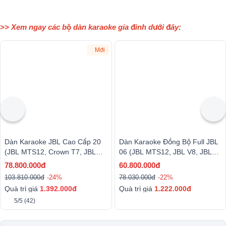
>> Xem ngay các bộ dàn karaoke gia đình dưới đây:
Mới
Dàn Karaoke JBL Cao Cấp 20
Dàn Karaoke Đồng Bộ Full JBL
(JBL MTS12, Crown T7, JBL
06 (JBL MTS12, JBL V8, JBL
VX9, JBL IRX115S, Baiervires
VX9, JBL VM300)
78.800.000đ
60.800.000đ
BS9800...)
103.810.000đ
-24%
78.030.000đ
-22%
Quà trị giá
1.392.000đ
Quà trị giá
1.222.000đ
5/5
(42)