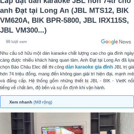
Lắp đặt dàn karaoke JBL hơn 74tr cho
anh Đạt tại Long An (JBL MTS12, BIK
VM620A, BIK BPR-5800, JBL IRX115S,
JBL VM300...)
99 lượt xem
Nhu cầu sở hữu một dàn karaoke chất lượng cao cho gia đình ngày
càng được nhiều khách hàng quan tâm. Anh Đạt tại Long An đã lựa
chọn Bảo Châu Elec để thi công
dàn karaoke gia đình
JBL trị gi
hơn 74 triệu đồng, mang đến không gian giải trí hiện đại, mạnh mẽ
và đẳng cấp. Hệ thống gồm những thiết bị JBL - BIK - VietK nổi
tiếng về chất âm, độ bền và sự ổn định khi vận hành.
Xem nhanh
(Mở rộng)