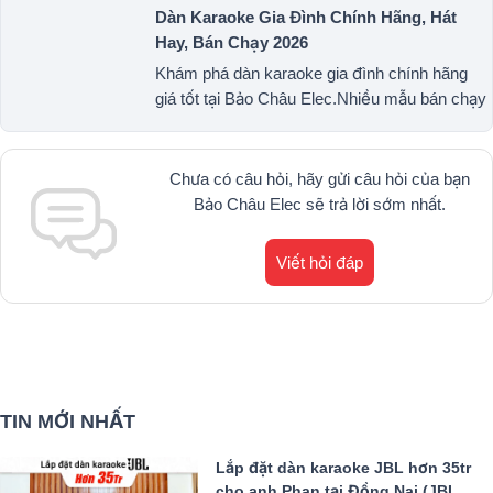
Dàn Karaoke Gia Đình Chính Hãng, Hát
Hay, Bán Chạy 2026
Khám phá dàn karaoke gia đình chính hãng
giá tốt tại Bảo Châu Elec.Nhiều mẫu bán chạy
từ JBL, BIK, RCF, Denon, Alto,
dBTechnologies, Philips Cao Cấp.1900.0255
Chưa có câu hỏi, hãy gửi câu hỏi của bạn
Bảo Châu Elec sẽ trả lời sớm nhất.
Viết hỏi đáp
TIN MỚI NHẤT
Lắp đặt dàn karaoke JBL hơn 35tr
cho anh Phan tại Đồng Nai (JBL