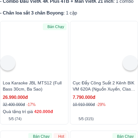
- Combo Đầu VietK 4K Plus 4TB + Màn VietK 21 inch
: 1 combo
- Chân loa sắt 3 chân Boyong
: 1 cặp
Bán Chạy
Loa Karaoke JBL MTS12 (full
Cục Đẩy Công Suất 2 Kênh BIK
Bass 30cm, Ba Sao)
VM 620A (Nguồn Xuyến, Class
H, 600W)
26.990.000đ
7.790.000đ
32.400.000đ
-17%
10.910.000đ
-29%
Quà tặng trị giá
420.000đ
5/5
(74)
5/5
(315)
Bán Chạy
Hot
Bán Chạy