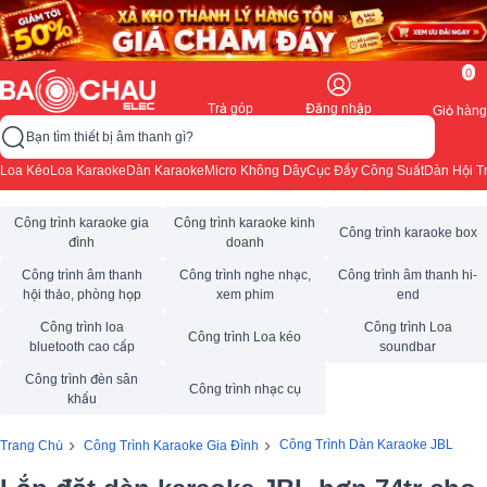
0
Trả góp
Đăng nhập
Giỏ hàng
Bạn tìm thiết bị âm thanh gì?
Loa Kéo
Loa Karaoke
Dàn Karaoke
Micro Không Dây
Cục Đẩy Công Suất
Dàn Hội T
Công trình karaoke gia
Công trình karaoke kinh
Công trình karaoke box
đình
doanh
Công trình âm thanh
Công trình nghe nhạc,
Công trình âm thanh hi-
hội thảo, phòng họp
xem phim
end
Công trình loa
Công trình Loa
Công trình Loa kéo
bluetooth cao cấp
soundbar
Công trình đèn sân
Công trình nhạc cụ
khấu
›
›
Công Trình Dàn Karaoke JBL
Trang Chủ
Công Trình Karaoke Gia Đình