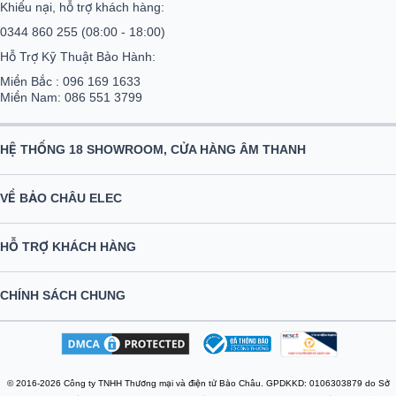
0344 860 255
(08:00 - 18:00)
Hỗ Trợ Kỹ Thuật Bảo Hành:
Miền Bắc :
096 169 1633
Miền Nam:
086 551 3799
HỆ THỐNG 18 SHOWROOM, CỬA HÀNG ÂM THANH
VỀ BẢO CHÂU ELEC
HỖ TRỢ KHÁCH HÀNG
CHÍNH SÁCH CHUNG
© 2016-2026 Công ty TNHH Thương mại và điện tử Bảo Châu. GPDKKD: 0106303879 do Sở
KH & ĐT TP.HN cấp ngày 10/09/2013. Địa chỉ: Tầng 6, tòa nhà MD Complex, số 68 Nguyễn Cơ