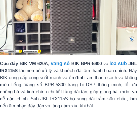
Cục đẩy BIK VM 620A
,
vang số
BIK BPR-5800
và
loa sub
JB
IRX115S
tạo nên bộ xử lý và khuếch đại âm thanh hoàn chỉnh. Đẩy
BIK cung cấp công suất mạnh và ổn định, âm thanh sạch và không
méo tiếng. Vang số BPR-5800 trang bị DSP thông minh, tối ưu
chống hú và tinh chỉnh chi tiết từng dải tần, giúp giọng hát mượt và
dễ căn chỉnh. Sub JBL IRX115S bổ sung dải trầm sâu chắc, làm
nền âm nhạc đầy đặn và tăng cảm xúc khi hát.