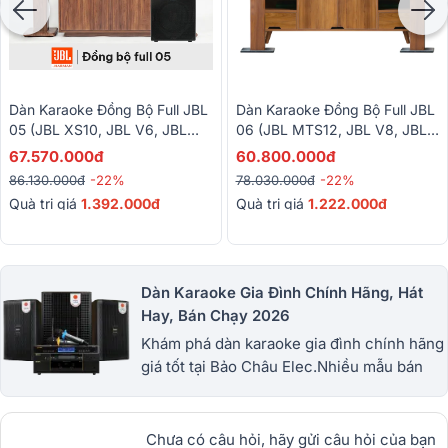
Dàn Karaoke Đồng Bộ Full JBL
Dàn Karaoke Đồng Bộ Full JBL
05 (JBL XS10, JBL V6, JBL
06 (JBL MTS12, JBL V8, JBL
VX9, Alto TX12S, BBS-S290D)
VX9, JBL VM300)
67.570.000đ
60.800.000đ
86.130.000đ
-22%
78.030.000đ
-22%
Quà trị giá
1.392.000đ
Quà trị giá
1.222.000đ
Dàn Karaoke Gia Đình Chính Hãng, Hát
Hay, Bán Chạy 2026
Khám phá dàn karaoke gia đình chính hãng
giá tốt tại Bảo Châu Elec.Nhiều mẫu bán
chạy từ JBL, BIK, RCF, Denon, Alto,
dBTechnologies, Philips Cao
Cấp.1900.0255
Chưa có câu hỏi, hãy gửi câu hỏi của bạn