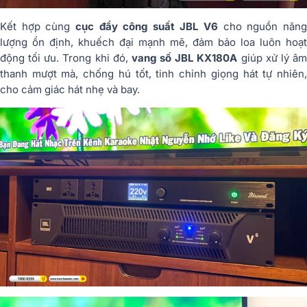
Kết hợp cùng
cục đẩy công suất JBL V6
cho nguồn năn
lượng ổn định, khuếch đại mạnh mẽ, đảm bảo loa luôn hoạt
động tối ưu. Trong khi đó,
vang số JBL KX180A
giúp xử lý â
thanh mượt mà, chống hú tốt, tinh chỉnh giọng hát tự nhiên,
cho cảm giác hát nhẹ và bay.