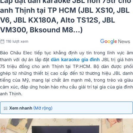
Lắp đặt dàn karaoke JBL hơn 75tr cho
anh Thịnh tại TP HCM (JBL XS10, JBL
V6, JBL KX180A, Alto TS12S, JBL
VM300, Bksound M8...)
116 lượt xem
Bảo Châu Elec tiếp tục khẳng định uy tín trong lĩnh vực âm
dàn karaoke gia đình
thanh với dự án lắp đặt
JBL trị giá hơ
75 triệu đồng cho anh Thịnh tại TP.HCM. Bộ dàn được phối
ghép từ những thiết bị cao cấp đến từ thương hiệu JBL danh
tiếng của Mỹ, mang lại chất âm mạnh mẽ, trong trẻo và giàu
cảm xúc, đáp ứng hoàn hảo nhu cầu giải trí tại gia của gia đình
anh Thịnh.
Xem nhanh
(Mở rộng)