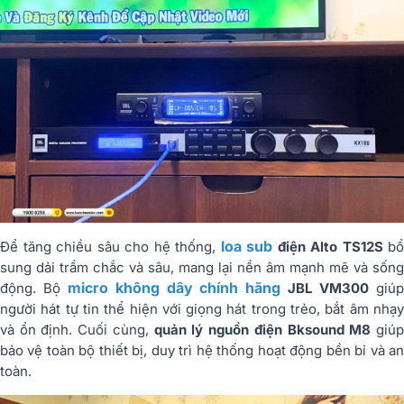
loa sub
Để tăng chiều sâu cho hệ thống,
điện Alto TS12S
bổ
sung dải trầm chắc và sâu, mang lại nền âm mạnh mẽ và sống
micro không dây chính hãng
động. Bộ
JBL VM300
giú
người hát tự tin thể hiện với giọng hát trong trẻo, bắt âm nhạy
và ổn định. Cuối cùng,
quản lý nguồn điện Bksound M8
giú
bảo vệ toàn bộ thiết bị, duy trì hệ thống hoạt động bền bỉ và an
toàn.