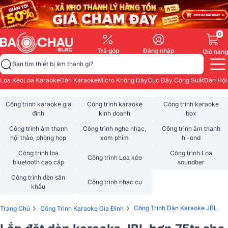
0
Trả góp
Đăng nhập
Giỏ hàng
Bạn tìm thiết bị âm thanh gì?
Loa Kéo
Loa Karaoke
Dàn Karaoke
Micro Không Dây
Cục Đẩy Công Suất
Dàn Hội
Công trình karaoke gia
Công trình karaoke
Công trình karaoke
đình
kinh doanh
box
Công trình âm thanh
Công trình nghe nhạc,
Công trình âm thanh
hội thảo, phòng họp
xem phim
hi-end
Công trình loa
Công trình Loa
Công trình Loa kéo
bluetooth cao cấp
soundbar
Công trình đèn sân
Công trình nhạc cụ
khấu
›
›
Công Trình Dàn Karaoke JBL
Trang Chủ
Công Trình Karaoke Gia Đình