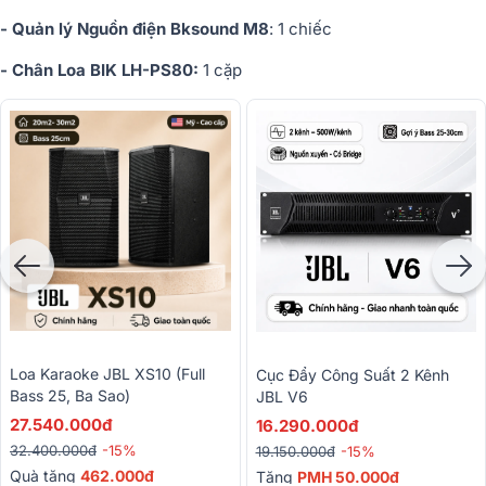
- Quản lý Nguồn điện Bksound M8
: 1 chiếc
- Chân Loa BIK LH-PS80:
1 cặp
Loa Karaoke JBL XS10 (full
Cục Đẩy Công Suất 2 Kênh
Bass 25, Ba Sao)
JBL V6
27.540.000đ
16.290.000đ
32.400.000đ
-15%
19.150.000đ
-15%
Quà tặng
462.000đ
Tặng
PMH 50.000đ