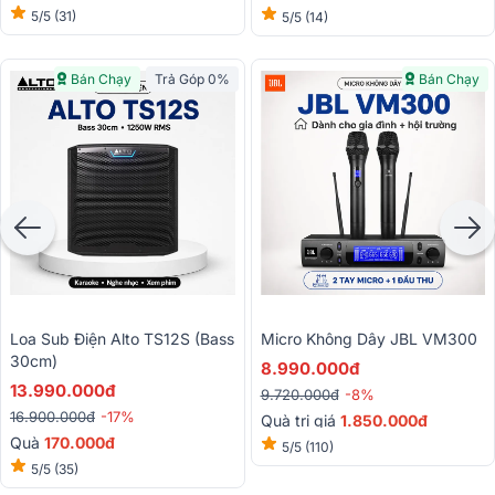
5/5
(31)
5/5
(14)
Bán Chạy
Trả Góp 0%
Bán Chạy
Loa Sub Điện Alto TS12S (bass
Micro Không Dây JBL VM300
30cm)
8.990.000đ
13.990.000đ
9.720.000đ
-8%
16.900.000đ
-17%
Quà trị giá
1.850.000đ
Quà
170.000đ
5/5
(110)
5/5
(35)