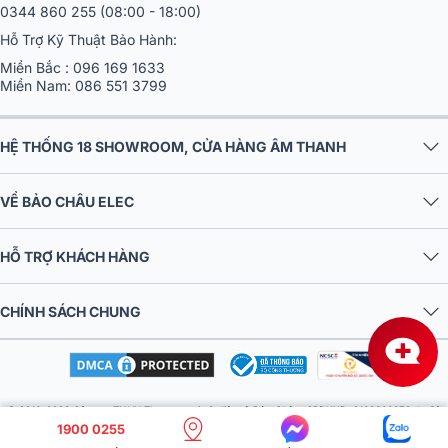
0344 860 255
(08:00 - 18:00)
Hỗ Trợ Kỹ Thuật Bảo Hành:
Miền Bắc :
096 169 1633
Miền Nam:
086 551 3799
HỆ THỐNG 18 SHOWROOM, CỬA HÀNG ÂM THANH
VỀ BẢO CHÂU ELEC
HỖ TRỢ KHÁCH HÀNG
CHÍNH SÁCH CHUNG
© 2016-2026 Công ty TNHH Thương mại và điện tử Bảo Châu. GPDKKD: 0106303879 do Sở
1900 0255
KH & ĐT TP.HN cấp ngày 10/09/2013. Địa chỉ: Tầng 6, tòa nhà MD Complex, số 68 Nguyễn Cơ