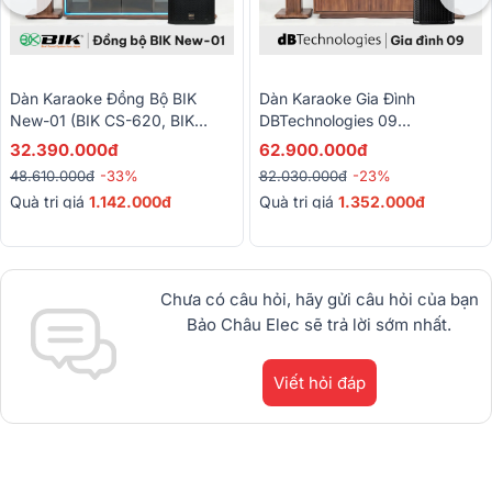
Dàn Karaoke Đồng Bộ BIK
Dàn Karaoke Gia Đình
New-01 (BIK CS-620, BIK
DBTechnologies 09
BDA-X33, BIK BBK-W25A, BIK
(dBTechnologies LVX P12,
32.390.000đ
62.900.000đ
BJ-U100 II)
Audiocenter CT2400, BIK
48.610.000đ
-33%
82.030.000đ
-23%
BPR-5800, Sub612, BIK BJ-
Quà trị giá
1.142.000đ
Quà trị giá
1.352.000đ
U600)
Chưa có câu hỏi, hãy gửi câu hỏi của bạn
Bảo Châu Elec sẽ trả lời sớm nhất.
Viết hỏi đáp