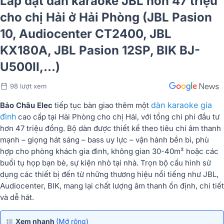
Lắp đặt dàn karaoke JBL hơn 47 triệu
cho chị Hải ở Hải Phòng (JBL Pasion
10, Audiocenter CT2400, JBL
KX180A, JBL Pasion 12SP, BIK BJ-
U500II,...)
98 lượt xem
dàn karaoke gia
Bảo Châu Elec
tiếp tục bàn giao thêm một
đình
cao cấp tại Hải Phòng cho chị Hải, với tổng chi phí đầu tư
hơn 47 triệu đồng. Bộ dàn được thiết kế theo tiêu chí âm thanh
mạnh – giọng hát sáng – bass uy lực – vận hành bền bỉ, phù
hợp cho phòng khách gia đình, không gian 30-40m² hoặc các
buổi tụ họp bạn bè, sự kiện nhỏ tại nhà. Trọn bộ cấu hình sử
dụng các thiết bị đến từ những thương hiệu nổi tiếng như JBL,
Audiocenter, BIK, mang lại chất lượng âm thanh ổn định, chi tiết
và dễ hát.
Xem nhanh
(Mở rộng)