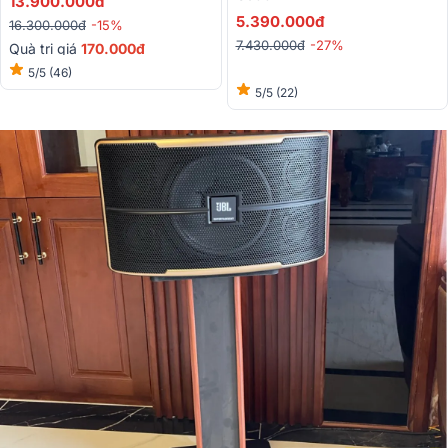
13.900.000đ
5.390.000đ
16.300.000đ
-15%
7.430.000đ
-27%
Quà trị giá
170.000đ
5/5
(46)
5/5
(22)