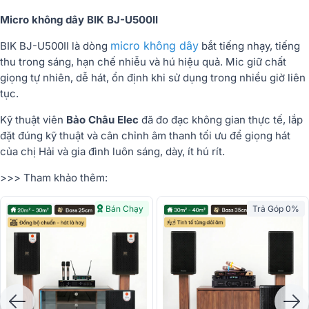
Micro không dây BIK BJ-U500II
micro không dây
BIK BJ-U500II là dòng
bắt tiếng nhạy, tiếng
thu trong sáng, hạn chế nhiễu và hú hiệu quả. Mic giữ chất
giọng tự nhiên, dễ hát, ổn định khi sử dụng trong nhiều giờ liên
tục.
Kỹ thuật viên
Bảo Châu Elec
đã đo đạc không gian thực tế, lắp
đặt đúng kỹ thuật và cân chỉnh âm thanh tối ưu để giọng hát
của chị Hải và gia đình luôn sáng, dày, ít hú rít.
>>> Tham khảo thêm:
Bán Chạy
Trả Góp 0%