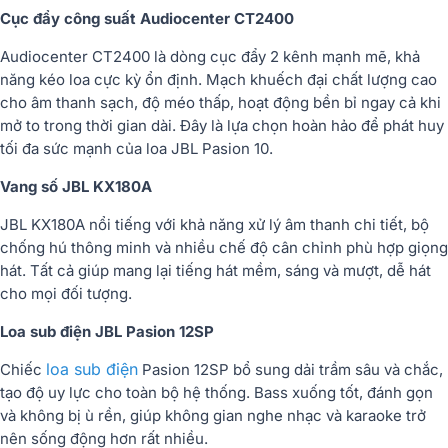
Cục đẩy công suất Audiocenter CT2400
Audiocenter CT2400 là dòng cục đẩy 2 kênh mạnh mẽ, khả
năng kéo loa cực kỳ ổn định. Mạch khuếch đại chất lượng cao
cho âm thanh sạch, độ méo thấp, hoạt động bền bỉ ngay cả khi
mở to trong thời gian dài. Đây là lựa chọn hoàn hảo để phát huy
tối đa sức mạnh của loa JBL Pasion 10.
Vang số JBL KX180A
JBL KX180A nổi tiếng với khả năng xử lý âm thanh chi tiết, bộ
chống hú thông minh và nhiều chế độ cân chỉnh phù hợp giọng
hát. Tất cả giúp mang lại tiếng hát mềm, sáng và mượt, dễ hát
cho mọi đối tượng.
Loa sub điện JBL Pasion 12SP
loa sub điện
Chiếc
Pasion 12SP bổ sung dải trầm sâu và chắc,
tạo độ uy lực cho toàn bộ hệ thống. Bass xuống tốt, đánh gọn
và không bị ù rền, giúp không gian nghe nhạc và karaoke trở
nên sống động hơn rất nhiều.