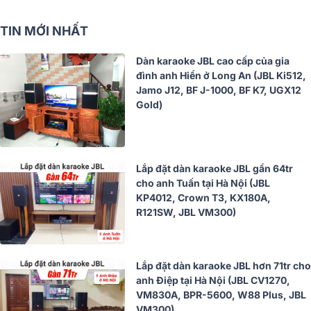
TIN MỚI NHẤT
Dàn karaoke JBL cao cấp của gia
đình anh Hiển ở Long An (JBL Ki512,
Jamo J12, BF J-1000, BF K7, UGX12
Gold)
Lắp đặt dàn karaoke JBL gần 64tr
cho anh Tuấn tại Hà Nội (JBL
KP4012, Crown T3, KX180A,
R121SW, JBL VM300)
Lắp đặt dàn karaoke JBL hơn 71tr cho
anh Điệp tại Hà Nội (JBL CV1270,
VM830A, BPR-5600, W88 Plus, JBL
VM300)