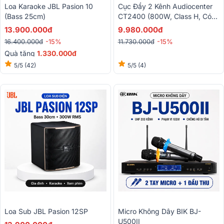
Loa Karaoke JBL Pasion 10
Cục Đẩy 2 Kênh Audiocenter
(bass 25cm)
CT2400 (800W, Class H, Có
Bridge)
13.900.000đ
9.980.000đ
16.400.000đ
-15%
11.730.000đ
-15%
Quà tặng
1.330.000đ
5/5
(42)
5/5
(4)
Loa Sub JBL Pasion 12SP
Micro Không Dây BIK BJ-
U500II