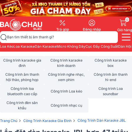
0
Trả góp
Đăng nhập
Giỏ hàng
Bạn tìm thiết bị âm thanh gì?
Loa Kéo
Loa Karaoke
Dàn Karaoke
Micro Không Dây
Cục Đẩy Công Suất
Dàn Hội
Công trình karaoke gia
Công trình karaoke
Công trình karaoke
đình
kinh doanh
box
Công trình âm thanh
Công trình nghe nhạc,
Công trình âm thanh
hội thảo, phòng họp
xem phim
hi-end
Công trình loa
Công trình Loa
Công trình Loa kéo
bluetooth cao cấp
soundbar
Công trình đèn sân
Công trình nhạc cụ
khấu
›
›
Công Trình Dàn Karaoke JBL
Trang Chủ
Công Trình Karaoke Gia Đình