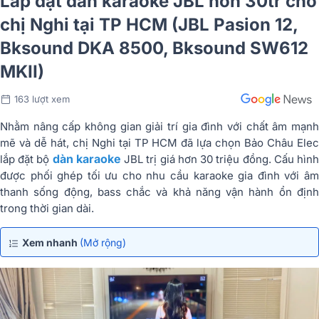
Lắp đặt dàn karaoke JBL hơn 30tr cho
chị Nghi tại TP HCM (JBL Pasion 12,
Bksound DKA 8500, Bksound SW612
MKII)
163 lượt xem
Nhằm nâng cấp không gian giải trí gia đình với chất âm mạnh
mẽ và dễ hát, chị Nghi tại TP HCM đã lựa chọn Bảo Châu Elec
dàn karaoke
lắp đặt bộ
JBL trị giá hơn 30 triệu đồng. Cấu hìn
được phối ghép tối ưu cho nhu cầu karaoke gia đình với âm
thanh sống động, bass chắc và khả năng vận hành ổn định
trong thời gian dài.
Xem nhanh
(Mở rộng)