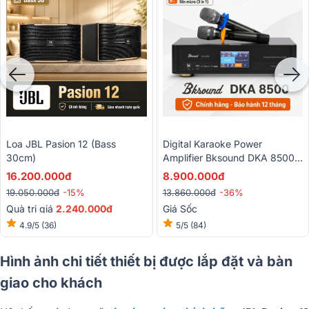
Loa JBL Pasion 12 (bass
Digital Karaoke Power
30cm)
Amplifier Bksound DKA 8500
(2 Kênh, 750W, Kèm Micro
16.200.000đ
8.900.000đ
Không Dây)
19.050.000đ
-15%
13.860.000đ
-36%
Quà trị giá
2.240.000đ
Giá Sốc
4.9/5
(36)
5/5
(84)
Hình ảnh chi tiết thiết bị được lắp đặt và bàn
giao cho khách