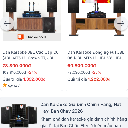
Dàn Karaoke JBL Cao Cấp 20
Dàn Karaoke Đồng Bộ Full JBL
(JBL MTS12, Crown T7, JBL
06 (JBL MTS12, JBL V8, JBL
VX9, JBL IRX115S, Baiervires
VX9, JBL VM300)
78.800.000đ
60.800.000đ
BS9800...)
103.810.000đ
-24%
78.030.000đ
-22%
Quà trị giá
1.392.000đ
Quà trị giá
1.222.000đ
5/5
(42)
Dàn Karaoke Gia Đình Chính Hãng, Hát
Hay, Bán Chạy 2026
Khám phá dàn karaoke gia đình chính hãng
giá tốt tại Bảo Châu Elec.Nhiều mẫu bán