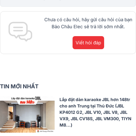
chạy từ JBL, BIK, RCF, Denon, Alto,
dBTechnologies, Philips Cao
Cấp.1900.0255
Chưa có câu hỏi, hãy gửi câu hỏi của bạn
Bảo Châu Elec sẽ trả lời sớm nhất.
Viết hỏi đáp
TIN MỚI NHẤT
Lắp đặt dàn karaoke JBL hơn 148tr
cho anh Trung tại Thủ Đức (JBL
KP4012 G2, JBL V10, JBL V8, JBL
VX9, JBL CV18S, JBL VM300, TIYN
M8...)