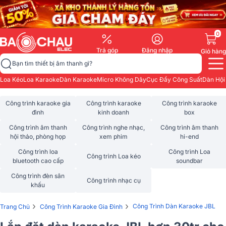
0
Trả góp
Đăng nhập
Giỏ hàng
Bạn tìm thiết bị âm thanh gì?
Loa Kéo
Loa Karaoke
Dàn Karaoke
Micro Không Dây
Cục Đẩy Công Suất
Dàn Hội
Công trình karaoke gia
Công trình karaoke
Công trình karaoke
đình
kinh doanh
box
Công trình âm thanh
Công trình nghe nhạc,
Công trình âm thanh
hội thảo, phòng họp
xem phim
hi-end
Công trình loa
Công trình Loa
Công trình Loa kéo
bluetooth cao cấp
soundbar
Công trình đèn sân
Công trình nhạc cụ
khấu
›
›
Công Trình Dàn Karaoke JBL
Trang Chủ
Công Trình Karaoke Gia Đình