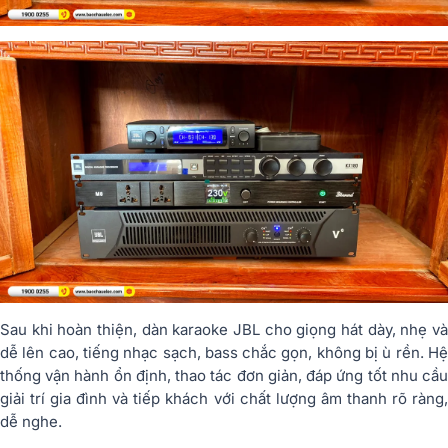
Sau khi hoàn thiện, dàn karaoke JBL cho giọng hát dày, nhẹ và
dễ lên cao, tiếng nhạc sạch, bass chắc gọn, không bị ù rền. Hệ
thống vận hành ổn định, thao tác đơn giản, đáp ứng tốt nhu cầu
giải trí gia đình và tiếp khách với chất lượng âm thanh rõ ràng,
dễ nghe.