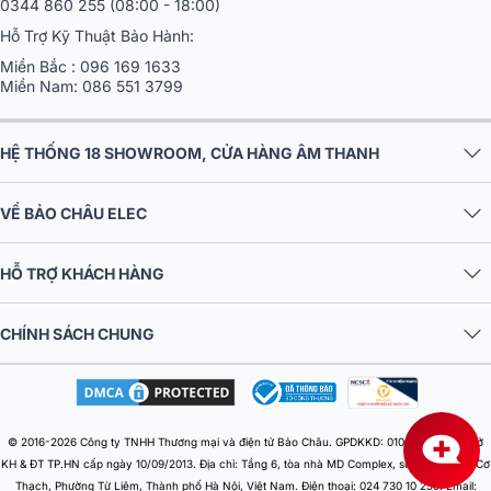
0344 860 255
(08:00 - 18:00)
Hỗ Trợ Kỹ Thuật Bảo Hành:
Miền Bắc :
096 169 1633
Miền Nam:
086 551 3799
HỆ THỐNG 18 SHOWROOM, CỬA HÀNG ÂM THANH
VỀ BẢO CHÂU ELEC
HỖ TRỢ KHÁCH HÀNG
CHÍNH SÁCH CHUNG
© 2016-2026 Công ty TNHH Thương mại và điện tử Bảo Châu. GPDKKD: 0106303879 do Sở
KH & ĐT TP.HN cấp ngày 10/09/2013. Địa chỉ: Tầng 6, tòa nhà MD Complex, số 68 Nguyễn Cơ
Thạch, Phường Từ Liêm, Thành phố Hà Nội, Việt Nam. Điện thoại: 024 730 10 255. Email: