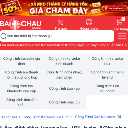
0
Trả góp
Đăng nhập
Giỏ hàng
Bạn tìm thiết bị âm thanh gì?
Loa Kéo
Loa Karaoke
Dàn Karaoke
Micro Không Dây
Cục Đẩy Công Suất
Dàn Hội
Công trình karaoke gia
Công trình karaoke
Công trình karaoke
đình
kinh doanh
box
Công trình âm thanh
Công trình nghe nhạc,
Công trình âm thanh
hội thảo, phòng họp
xem phim
hi-end
Công trình loa
Công trình Loa
Công trình Loa kéo
bluetooth cao cấp
soundbar
Công trình đèn sân
Công trình nhạc cụ
khấu
›
›
Công Trình Dàn Karaoke JBL
Trang Chủ
Công Trình Karaoke Gia Đình