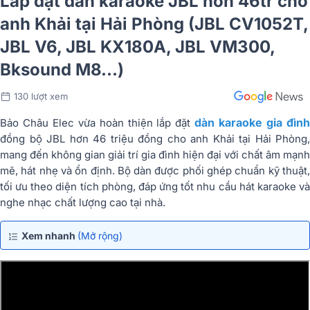
Lắp đặt dàn karaoke JBL hơn 46tr cho
anh Khải tại Hải Phòng (JBL CV1052T,
JBL V6, JBL KX180A, JBL VM300,
Bksound M8...)
130 lượt xem
dàn karaoke gia đìn
Bảo Châu Elec vừa hoàn thiện lắp đặt
đồng bộ JBL hơn 46 triệu đồng cho anh Khải tại Hải Phòng,
mang đến không gian giải trí gia đình hiện đại với chất âm mạnh
mẽ, hát nhẹ và ổn định. Bộ dàn được phối ghép chuẩn kỹ thuật,
tối ưu theo diện tích phòng, đáp ứng tốt nhu cầu hát karaoke và
nghe nhạc chất lượng cao tại nhà.
Xem nhanh
(Mở rộng)