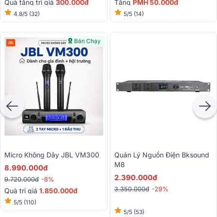
Quà tặng trị giá
300.000đ
Tặng
PMH 50.000đ
4.8/5
(32)
5/5
(14)
Bán Chạy
Micro Không Dây JBL VM300
Quản Lý Nguồn Điện Bksound
M8
8.990.000đ
2.390.000đ
9.720.000đ
-8%
3.350.000đ
-29%
Quà trị giá
1.850.000đ
5/5
(110)
5/5
(53)