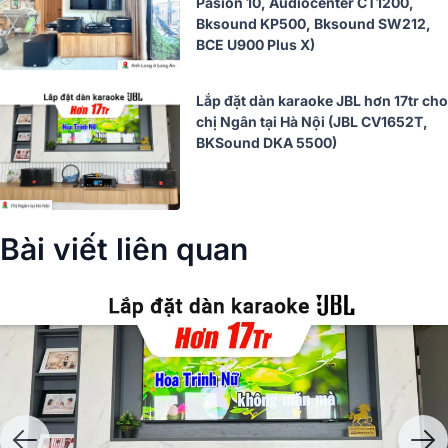
Pasion 10, Audiocenter CT1200,
Bksound KP500, Bksound SW212,
BCE U900 Plus X)
Lắp đặt dàn karaoke JBL hơn 17tr cho
chị Ngân tại Hà Nội (JBL CV1652T,
BKSound DKA 5500)
Bài viết liên quan