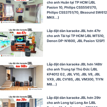
cho anh Huân tại TP HCM (JBL
Pasion 10, Philips CSS5561/70,
Philips CSS3751/70, Bksound SW612
MKII...)
Lắp đặt dàn karaoke JBL hơn 47tr
cho anh Tài tại TP HCM (JBL MTS10,
Denon DP-N1600, JBL Pasion 12SP)
Lắp đặt dàn karaoke JBL hơn 148tr
cho anh Trung tại Thủ Đức (JBL
KP4012 G2, JBL V10, JBL V8, JBL
VX9, JBL CV18S, JBL VM300, TIYN
M8...)
Lắp đặt dàn karaoke JBL hơn 29tr
cho anh Long tại Long An (JBL