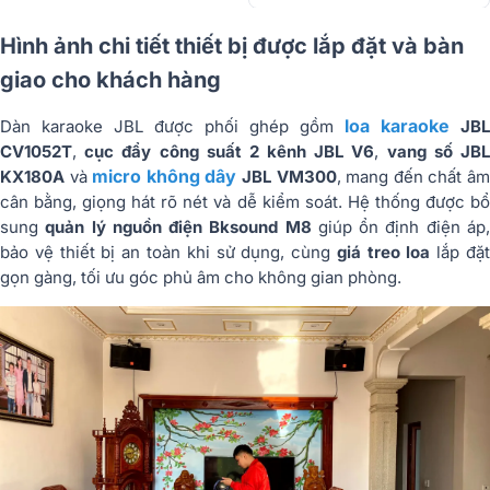
Hình ảnh chi tiết thiết bị được lắp đặt và bàn
giao cho khách hàng
loa karaoke
Dàn karaoke JBL được phối ghép gồm
JBL
CV1052T
,
cục đẩy công suất 2 kênh JBL V6
,
vang số JB
micro không dây
KX180A
và
JBL VM300
, mang đến chất â
cân bằng, giọng hát rõ nét và dễ kiểm soát. Hệ thống được bổ
sung
quản lý nguồn điện Bksound M8
giúp ổn định điện áp
bảo vệ thiết bị an toàn khi sử dụng, cùng
giá treo loa
lắp đặ
gọn gàng, tối ưu góc phủ âm cho không gian phòng.