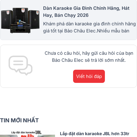
Dàn Karaoke Gia Đình Chính Hãng, Hát
Hay, Bán Chạy 2026
Khám phá dàn karaoke gia đình chính hãng
giá tốt tại Bảo Châu Elec.Nhiều mẫu bán
chạy từ JBL, BIK, RCF, Denon, Alto,
dBTechnologies, Philips Cao
Cấp.1900.0255
Chưa có câu hỏi, hãy gửi câu hỏi của bạn
Bảo Châu Elec sẽ trả lời sớm nhất.
Viết hỏi đáp
TIN MỚI NHẤT
Lắp đặt dàn karaoke JBL hơn 33tr