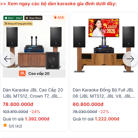
>> Xem ngay các bộ dàn karaoke gia đình dưới đây:
Mới
Dàn Karaoke JBL Cao Cấp 20
Dàn Karaoke Đồng Bộ Full JBL
(JBL MTS12, Crown T7, JBL
06 (JBL MTS12, JBL V8, JBL
VX9, JBL IRX115S, Baiervires
VX9, JBL VM300)
78.800.000đ
60.800.000đ
BS9800...)
103.810.000đ
-24%
78.030.000đ
-22%
Quà trị giá
1.392.000đ
Quà trị giá
1.222.000đ
5/5
(42)