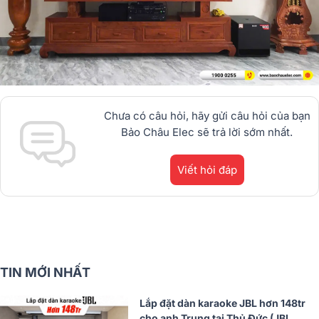
Chưa có câu hỏi, hãy gửi câu hỏi của bạn
Bảo Châu Elec sẽ trả lời sớm nhất.
Viết hỏi đáp
TIN MỚI NHẤT
Lắp đặt dàn karaoke JBL hơn 148tr
cho anh Trung tại Thủ Đức (JBL