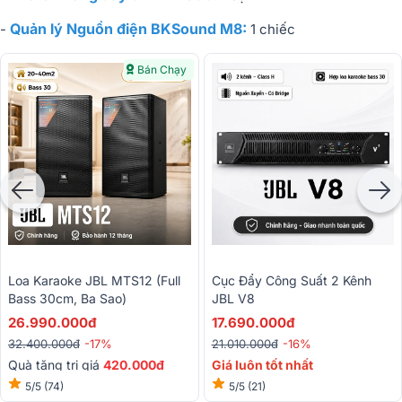
Quản lý Nguồn điện BKSound M8:
-
1 chiếc
Bán Chạy
Loa Karaoke JBL MTS12 (full
Cục Đẩy Công Suất 2 Kênh
Bass 30cm, Ba Sao)
JBL V8
26.990.000đ
17.690.000đ
32.400.000đ
-17%
21.010.000đ
-16%
Quà tặng trị giá
420.000đ
Giá luôn tốt nhất
5/5
(74)
5/5
(21)