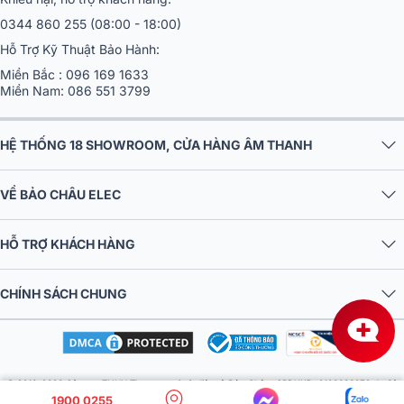
0344 860 255
(08:00 - 18:00)
Hỗ Trợ Kỹ Thuật Bảo Hành:
Miền Bắc :
096 169 1633
Miền Nam:
086 551 3799
HỆ THỐNG 18 SHOWROOM, CỬA HÀNG ÂM THANH
VỀ BẢO CHÂU ELEC
HỖ TRỢ KHÁCH HÀNG
CHÍNH SÁCH CHUNG
© 2016-2026 Công ty TNHH Thương mại và điện tử Bảo Châu. GPDKKD: 0106303879 do Sở
1900 0255
KH & ĐT TP.HN cấp ngày 10/09/2013. Địa chỉ: Tầng 6, tòa nhà MD Complex, số 68 Nguyễn Cơ