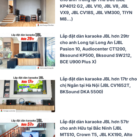
KP4012 G2, JBL V10, JBL V8, JBL
VX9, JBL CV18S, JBL VM300, TIYN
M8...)
Lắp đặt dàn karaoke JBL hơn 29tr
cho anh Long tại Long An (JBL
Pasion 10, Audiocenter CT1200,
Bksound KP500, Bksound SW212,
BCE U900 Plus X)
Lắp đặt dàn karaoke JBL hơn 17tr cho
chị Ngân tại Hà Nội (JBL CV1652T,
BKSound DKA 5500)
Lắp đặt dàn karaoke JBL hơn 57tr
cho anh Hữu tại Bắc Ninh (JBL
MTS10, Crown T5, JBL KX190, Alto