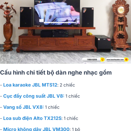
Cấu hình chi tiết bộ dàn nghe nhạc gồm
Loa karaoke JBL MTS12
-
: 2 chiếc
Cục đẩy công suất JBL V8:
-
1 chiếc
Vang số JBL VX8:
-
1 chiếc
Loa sub điện Alto TX212S
-
: 1 chiếc
Micro không dây JBL VM300
-
: 1 bộ