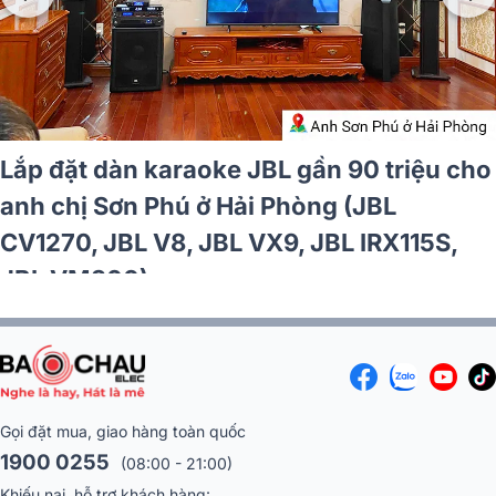
Lắp đặt dàn karaoke JBL gần 90 triệu cho
anh chị Sơn Phú ở Hải Phòng (JBL
CV1270, JBL V8, JBL VX9, JBL IRX115S,
JBL VM300)
Gọi đặt mua, giao hàng toàn quốc
1900 0255
(08:00 - 21:00)
Khiếu nại, hỗ trợ khách hàng: