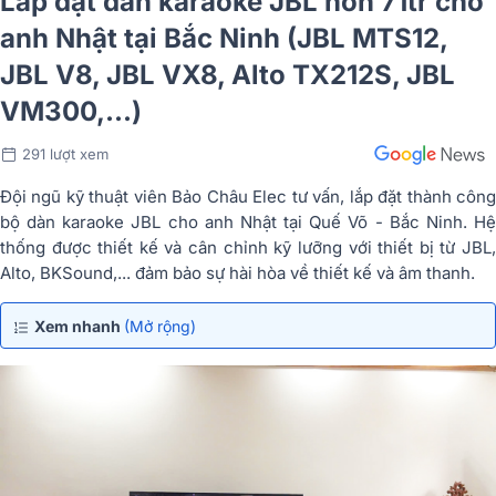
Lắp đặt dàn karaoke JBL hơn 71tr cho
anh Nhật tại Bắc Ninh (JBL MTS12,
JBL V8, JBL VX8, Alto TX212S, JBL
VM300,...)
291 lượt xem
Đội ngũ kỹ thuật viên Bảo Châu Elec tư vấn, lắp đặt thành công
bộ dàn karaoke JBL cho anh Nhật tại Quế Võ - Bắc Ninh. Hệ
thống được thiết kế và cân chỉnh kỹ lưỡng với thiết bị từ JBL,
Alto, BKSound,... đảm bảo sự hài hòa về thiết kế và âm thanh.
Xem nhanh
(Mở rộng)