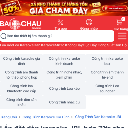
0
Trả góp
Đăng nhập
Giỏ hàng
Bạn tìm thiết bị âm thanh gì?
Loa Kéo
Loa Karaoke
Dàn Karaoke
Micro Không Dây
Cục Đẩy Công Suất
Dàn Hội
Công trình karaoke gia
Công trình karaoke
Công trình karaoke
đình
kinh doanh
box
Công trình âm thanh
Công trình nghe nhạc,
Công trình âm thanh
hội thảo, phòng họp
xem phim
hi-end
Công trình loa
Công trình Loa
Công trình Loa kéo
bluetooth cao cấp
soundbar
Công trình đèn sân
Công trình nhạc cụ
khấu
›
›
Công Trình Dàn Karaoke JBL
Trang Chủ
Công Trình Karaoke Gia Đình