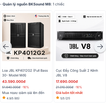
-
Quản lý nguồn BKSound M8
: 1 chiếc
Loa JBL KP4012G2 (full Bass
Cục Đẩy Công Suất 2 Kênh
30- Model Mới)
JBL V8
43.590.000đ
17.690.000đ
51.640.000đ
-16%
21.010.000đ
-16%
Mua ngay giảm giá lên đến
Giá luôn tốt nhất
15%
4.9/5
(65)
5/5
(21)