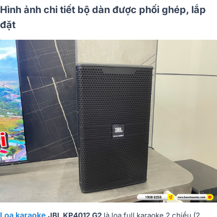
Hình ảnh chi tiết bộ dàn được phối ghép, lắp
đặt
Loa karaoke
JBL KP4012 G2
là loa full karaoke 2 chiều (2