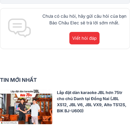
chạy từ JBL, BIK, RCF, Denon, Alto,
dBTechnologies, Philips Cao
Cấp.1900.0255
Chưa có câu hỏi, hãy gửi câu hỏi của bạn
Bảo Châu Elec sẽ trả lời sớm nhất.
Viết hỏi đáp
TIN MỚI NHẤT
Lắp đặt dàn karaoke JBL hơn 75tr
cho chú Danh tại Đồng Nai (JBL
XS12, JBL V6, JBL VX9, Alto TS12S,
BIK BJ-U600)