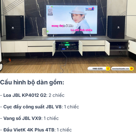
Cấu hình bộ dàn gồm:
-
Loa JBL KP4012 G2
: 2 chiếc
-
Cục đẩy công suất JBL V8
: 1 chiếc
-
Vang số JBL VX9
: 1 chiếc
-
Đầu VietK 4K Plus 4TB
: 1 chiếc