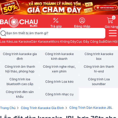
0
Trả góp
Đăng nhập
Giỏ hàng
Bạn tìm thiết bị âm thanh gì?
Loa Kéo
Loa Karaoke
Dàn Karaoke
Micro Không Dây
Cục Đẩy Công Suất
Dàn Hội
Công trình karaoke gia
Công trình karaoke
Công trình karaoke
đình
kinh doanh
box
Công trình âm thanh
Công trình nghe nhạc,
Công trình âm thanh
hội thảo, phòng họp
xem phim
hi-end
Công trình loa
Công trình Loa
Công trình Loa kéo
bluetooth cao cấp
soundbar
Công trình đèn sân
Công trình nhạc cụ
khấu
›
›
Công Trình Dàn Karaoke JBL
Trang Chủ
Công Trình Karaoke Gia Đình