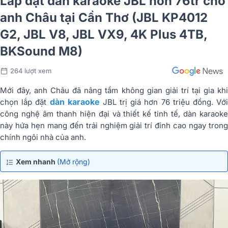
Lắp đặt dàn karaoke JBL hơn 76tr cho
anh Châu tại Cần Thơ (JBL KP4012
G2, JBL V8, JBL VX9, 4K Plus 4TB,
BKSound M8)
264 lượt xem
Mới đây, anh Châu đã nâng tầm không gian giải trí tại gia khi
dàn karaoke
chọn lắp đặt
JBL trị giá hơn 76 triệu đồng. Vớ
công nghệ âm thanh hiện đại và thiết kế tinh tế, dàn karaoke
này hứa hẹn mang đến trải nghiệm giải trí đỉnh cao ngay trong
chính ngôi nhà của anh.
Xem nhanh
(Mở rộng)