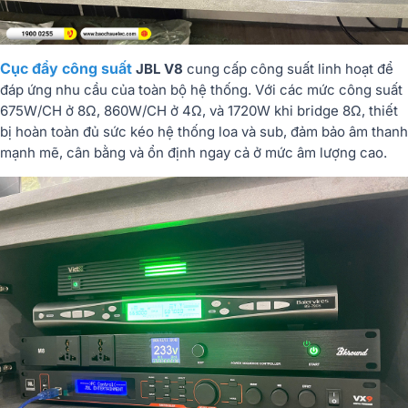
Cục đẩy công suất
JBL V8
cung cấp công suất linh hoạt để
đáp ứng nhu cầu của toàn bộ hệ thống. Với các mức công suất
675W/CH ở 8Ω, 860W/CH ở 4Ω, và 1720W khi bridge 8Ω, thiết
bị hoàn toàn đủ sức kéo hệ thống loa và sub, đảm bảo âm thanh
mạnh mẽ, cân bằng và ổn định ngay cả ở mức âm lượng cao.