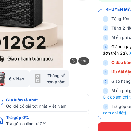
KHUYẾN MÃI
Tặng 10m 
Tặng 2 rắc
Miễn phí s
Giảm nga
đơn trên 3tr).
1/6
Ở đâu bán
Ưu đãi đặc
Thông số
6 Video
Giao hàng
sản phẩm
Miễn phí 
Click xem chi t
Giá luôn rẻ nhất
Gọi để có giá tốt nhất Việt Nam
Trả góp on
xem chi tiết)
Trả góp 0%
Trả góp online từ 0%