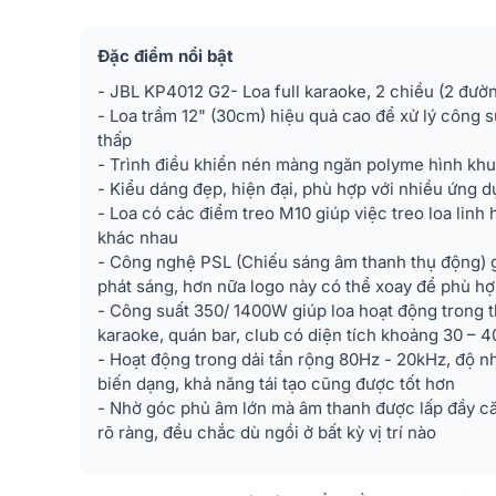
Đặc điểm nổi bật
- JBL KP4012 G2- Loa full karaoke, 2 chiều (2 đườn
- Loa trầm 12" (30cm) hiệu quả cao để xử lý công 
thấp
- Trình điều khiển nén màng ngăn polyme hình khu
- Kiểu dáng đẹp, hiện đại, phù hợp với nhiều ứng d
- Loa có các điểm treo M10 giúp việc treo loa linh 
khác nhau
- Công nghệ PSL (Chiếu sáng âm thanh thụ động) 
phát sáng, hơn nữa logo này có thể xoay để phù hợ
- Công suất 350/ 1400W giúp loa hoạt động trong t
karaoke, quán bar, club có diện tích khoảng 30 – 
- Hoạt động trong dải tần rộng 80Hz - 20kHz, độ n
biến dạng, khả năng tái tạo cũng được tốt hơn
- Nhờ góc phủ âm lớn mà âm thanh được lấp đầy c
rõ ràng, đều chắc dù ngồi ở bất kỳ vị trí nào