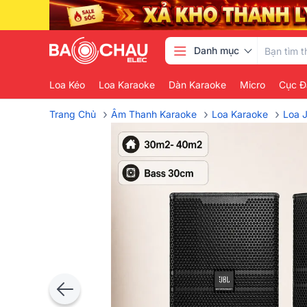
Danh mục
Loa Kéo
Loa Karaoke
Dàn Karaoke
Micro
Cục Đ
›
›
›
Trang Chủ
Âm Thanh Karaoke
Loa Karaoke
Loa 