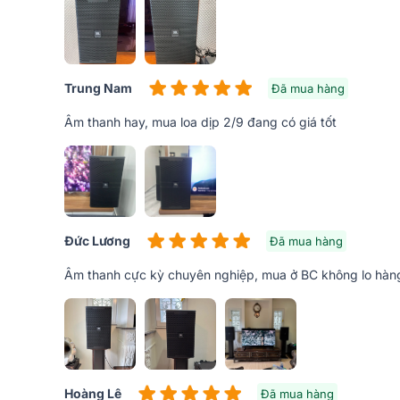
Sản phẩm loa karaoke JBL KP4012G2 vẫn được tuân 
các mẫu
loa karaoke
toàn dải trước đó. Nhà sản 
KP4012G2 mang những nét tối giản để tạo cảm giác 
Trung Nam
Đã mua hàng
Âm thanh hay, mua loa dịp 2/9 đang có giá tốt
Đức Lương
Đã mua hàng
Âm thanh cực kỳ chuyên nghiệp, mua ở BC không lo hàn
Hoàng Lê
Đã mua hàng