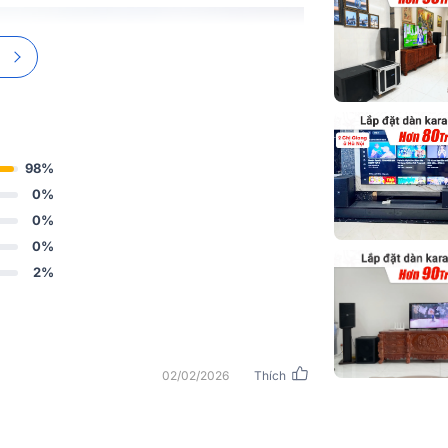
Chất liệu
Phân khúc
Kích thước (R
Cao x Sâu)
98%
Trọng lượng
0%
0%
Nhập khẩu & 
0%
phối
2%
02/02/2026
Thích