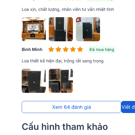
Trải qua quy trình sản xuất kỹ lưỡng, linh kiện cho c
Loa xịn, chất lượng, nhân viên tư vấn nhiệt tình
JBL KP4012G2 được chế tác phần vỏ thùng từ gỗ M
mà còn tác động đến âm thanh thùng loa được hoạt 
Bình Minh
Đã mua hàng
Loa thiết kế hiện đại, trông rất sang trọng
Xem 64 đánh giá
Viết 
Cấu hình tham khảo