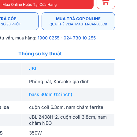
Mua Online Hoặc Tại Cửa Hàng
TRẢ GÓP
MUA TRẢ GÓP ONLINE
 SƠ 30 PHÚT
QUA THẺ VISA, MASTERCARD, JCB
 tư vấn, mua hàng:
1900 0255
-
024 730 10 255
Thông số kỹ thuật
JBL
Phòng hát, Karaoke gia đình
bass 30cm (12 inch)
s loa
cuộn coil 6.3cm, nam châm ferrite
JBL 2408H-2, cuộn coil 3.8cm, nam
châm NEO
MS
350W