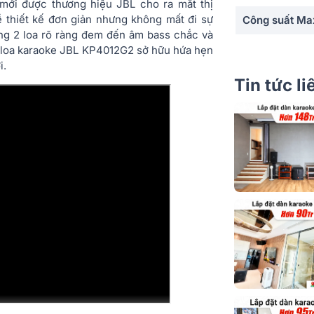
mới được thương hiệu JBL cho ra mắt thị
ề thiết kế đơn giản nhưng không mất đi sự
Công suất Ma
ống 2 loa rõ ràng đem đến âm bass chắc và
Diện tích sử 
mà loa karaoke JBL KP4012G2 sở hữu hứa hẹn
i.
Độ nhạy(SPL)
Tin tức l
Tần số đáp tu
Cường độ phá
cực đại
Trở kháng
Góc phủ âm (
Dọc)
Số đường tiến
Dáng loa
Màu sắc