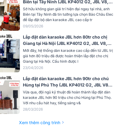
Biên tại Tây Ninh (JBL KP4012 G2, JBL V8,
JBL VX9, JBL IRX115S, JBL VM300, BIK
Sở hữu không gian giải trí hiện đại ngay tại nhà, anh
Gỗ ép
BSQ-8)
Biên tại Tây Ninh đã tin tưởng lựa chọn Bảo Châu Elec
để lắp đặt bộ dàn karaoke JBL cao cấp tr
Cao cấp
09/05/2026
Lắp đặt dàn karaoke JBL hơn 80tr cho chị
ộng x
360 x 600 x 382 mm
Giang tại Hà Nội (JBL KP4012 G2, JBL V8,
KX190, Pasion 12SP, JBL VM300)
Mới đây, hệ thống dàn karaoke cao cấp đến từ JBL trị
18.5kg/ loa
giá hơn 80 triệu đã được hoàn thiện lắp đặt cho chị
Giang tại Hà Nội. Cấu hình được l
23/04/2026
Phân
Công ty TNHH đầu tư Ba Sao
Lắp đặt dàn karaoke JBL hơn 90tr cho chú
Hùng tại Phú Thọ (JBL KP4012 G2, JBL V8,
JBL KX190, IRX115S, VM300, BKSound
Vừa qua, đội ngũ kỹ thuật đã hoàn thành lắp đặt dàn
MS8)
karaoke JBL hơn 90 triệu cho chú Hùng tại Phú Thọ.
Với nhu cầu hát hay, tiếng sáng v&
28/03/2026
Xem thêm công trình