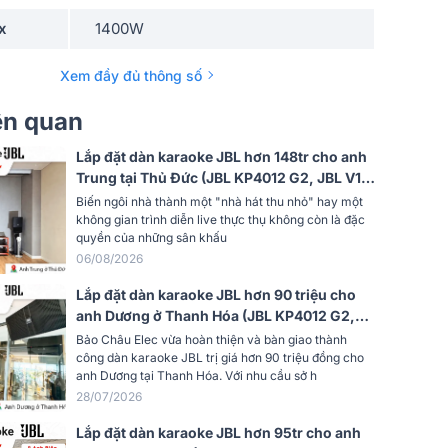
x
1400W
dụng
30m2- 40m2
Xem đầy đủ thông số
97.5 dB
iên quan
yến
80Hz - 20kHz
Lắp đặt dàn karaoke JBL hơn 148tr cho anh
Trung tại Thủ Đức (JBL KP4012 G2, JBL V10,
t âm
JBL V8, JBL VX9, JBL CV18S, JBL VM300,
Biến ngôi nhà thành một "nhà hát thu nhỏ" hay một
125 dB
TIYN M8...)
không gian trình diễn live thực thụ không còn là đặc
quyền của những sân khấu
8 ohms
06/08/2026
Lắp đặt dàn karaoke JBL hơn 90 triệu cho
Ngang x
70° x 100°
anh Dương ở Thanh Hóa (JBL KP4012 G2,
JBL V8, JBL VX9, JBL IRX115S, JBL VM300)
Bảo Châu Elec vừa hoàn thiện và bàn giao thành
công dàn karaoke JBL trị giá hơn 90 triệu đồng cho
g
2 đường tiếng
anh Dương tại Thanh Hóa. Với nhu cầu sở h
28/07/2026
Loa fullrange (phổ thông)
Lắp đặt dàn karaoke JBL hơn 95tr cho anh
Đen