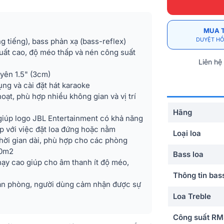
MUA 
DUYỆT HỒ
g tiếng), bass phản xạ (bass-reflex)
suất cao, độ méo thấp và nén công suất
Liên hệ
yên 1.5" (3cm)
ụng và cài đặt hát karaoke
hoạt, phù hợp nhiều không gian và vị trí
Hãng
giúp logo JBL Entertainment có khả năng
p với việc đặt loa đứng hoặc nằm
Loại loa
hời gian dài, phù hợp cho các phòng
40m2
Bass loa
hạy cao giúp cho âm thanh ít độ méo,
Thông tin bas
ăn phòng, người dùng cảm nhận được sự
Loa Treble
Công suất R