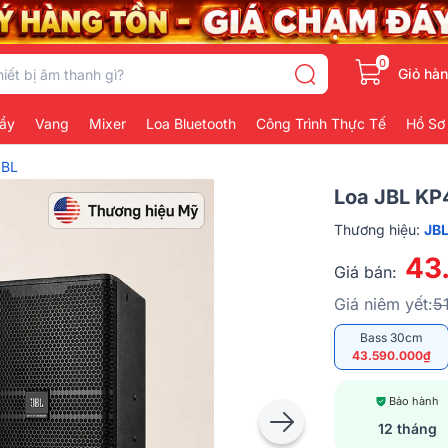
0
Giỏ hà
ẩy
Vang
Mixer
Loa Bluetooth
Công Trình Thực Tế
Hồ Sơ
JBL
Loa JBL KP
Thương hiệu:
JB
43
Giá bán:
Giá niêm yết:
5
Bass 30cm
43.590.000₫
Bảo hành
12 tháng