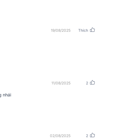
thủ những quy tắc về hình thức giống với
xuất JBL đã trang bị cho loa karaoke JBL
chắc chắn, mạnh mẽ và hiện đại.
19/08/2025
Thích
11/08/2025
2
g nhái
02/08/2025
2