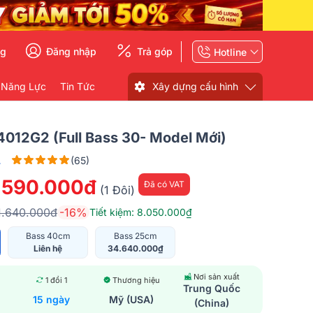
ng
Đăng nhập
Trả góp
Hotline
 Năng Lực
Tin Tức
Xây dựng cấu hình
4012G2 (full Bass 30- Model Mới)
L
(65)
.590.000đ
Đã có VAT
(1 Đôi)
1.640.000đ
-16%
Tiết kiệm: 8.050.000₫
Bass 40cm
Bass 25cm
Liên hệ
34.640.000₫
Nơi sản xuất
1 đổi 1
Thương hiệu
Trung Quốc
15 ngày
Mỹ (USA)
(China)