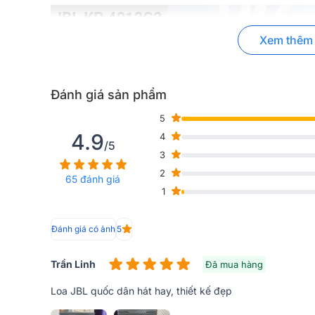
Xem thêm
Đánh giá sản phẩm
5
4.9
4
/5
3
2
65 đánh giá
1
Đánh giá có ảnh
5
Trần Linh
Đã mua hàng
Đánh giá thiết kế Loa JBL KP4012G2
Loa JBL quốc dân hát hay, thiết kế đẹp