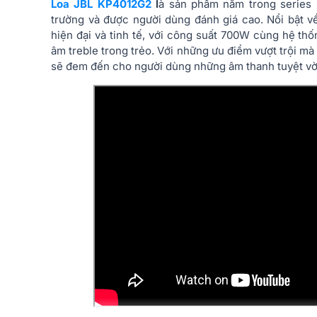
Loa JBL KP4012G2
l
à sản phẩm nằm trong series 
trường và được người dùng đánh giá cao. Nổi bật v
hiện đại và tinh tế, với công suất 700W cùng hệ th
âm treble trong trẻo. Với những ưu điểm vượt trội 
sẽ đem đến cho người dùng những âm thanh tuyệt vờ