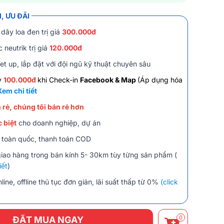
, ƯU ĐÃI
dây loa đen trị giá
300.000đ
 neutrik trị giá
120.000đ
et up, lắp đặt với đội ngũ kỹ thuật chuyên sâu
y
100.000đ
khi Check-in
Facebook & Map
(Áp dụng hóa
Xem chi tiết
 rẻ, chúng tôi bán rẻ hơn
 biệt
cho doanh nghiệp, dự án
 toàn quốc, thanh toán COD
giao hàng trong bán kính 5- 30km tùy từng sản phẩm (
iết
)
line, offline thủ tục đơn giản, lãi suất thấp từ 0%
(click
0
ĐẶT MUA NGAY