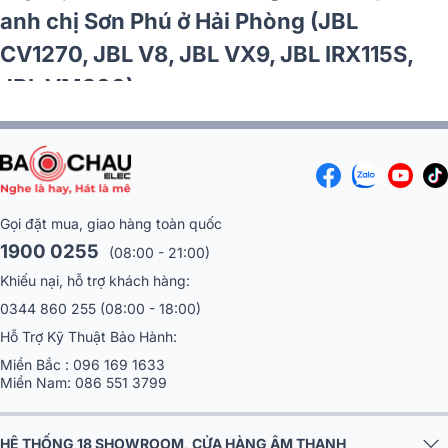
anh chị Sơn Phú ở Hải Phòng (JBL
CV1270, JBL V8, JBL VX9, JBL IRX115S,
JBL VM300)
Gọi đặt mua, giao hàng toàn quốc
1900 0255
(08:00 - 21:00)
Khiếu nại, hỗ trợ khách hàng:
0344 860 255
(08:00 - 18:00)
Hỗ Trợ Kỹ Thuật Bảo Hành:
Miền Bắc :
096 169 1633
Miền Nam:
086 551 3799
HỆ THỐNG 18 SHOWROOM, CỬA HÀNG ÂM THANH