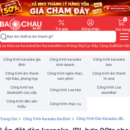
0
Trả góp
Đăng nhập
Giỏ hàng
Bạn tìm thiết bị âm thanh gì?
Loa Kéo
Loa Karaoke
Dàn Karaoke
Micro Không Dây
Cục Đẩy Công Suất
Dàn Hội
Công trình karaoke gia
Công trình karaoke
Công trình karaoke
đình
kinh doanh
box
Công trình âm thanh
Công trình nghe nhạc,
Công trình âm thanh
hội thảo, phòng họp
xem phim
hi-end
Công trình loa
Công trình Loa
Công trình Loa kéo
bluetooth cao cấp
soundbar
Công trình đèn sân
Công trình nhạc cụ
khấu
›
›
Công Trình Dàn Karaoke JBL
Trang Chủ
Công Trình Karaoke Gia Đình