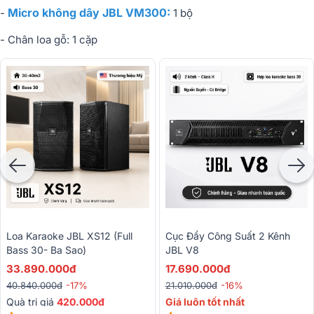
Micro không dây JBL VM300:
-
1 bộ
- Chân loa gỗ: 1 cặp
Loa Karaoke JBL XS12 (Full
Cục Đẩy Công Suất 2 Kênh
Bass 30- Ba Sao)
JBL V8
33.890.000đ
17.690.000đ
40.840.000đ
-17%
21.010.000đ
-16%
Quà trị giá
420.000đ
Giá luôn tốt nhất