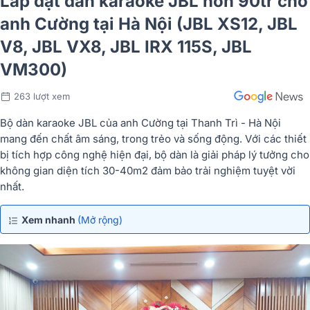
Lắp đặt dàn karaoke JBL hơn 90tr cho
anh Cường tại Hà Nội (JBL XS12, JBL
V8, JBL VX8, JBL IRX 115S, JBL
VM300)
263 lượt xem
Bộ dàn karaoke JBL của anh Cường tại Thanh Trì - Hà Nội
mang đến chất âm sáng, trong trẻo và sống động. Với các thiết
bị tích hợp công nghệ hiện đại, bộ dàn là giải pháp lý tưởng cho
không gian diện tích 30-40m2 đảm bảo trải nghiệm tuyệt vời
nhất.
Xem nhanh
(Mở rộng)