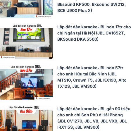
Bksound KP500, Bksound SW212,
BCE U900 Plus X)
Lắp đặt dàn karaoke JBL hơn 17tr cho
chị Ngân tại Hà Nội (JBL CV1652T,
BKSound DKA 5500)
Lắp đặt dàn karaoke JBL hơn 57tr
cho anh Hữu tại Bắc Ninh (JBL
MTS10, Crown T5, JBL KX190, Alto
TX12S, JBL VM300)
Lắp đặt dàn karaoke JBL gần 90 triệu
cho anh chị Sơn Phú ở Hải Phòng
(JBL CV1270, JBL V8, JBL VX9, JBL
IRX115S, JBL VM300)