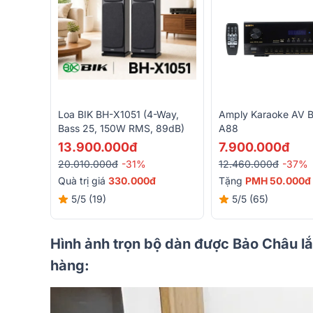
Loa BIK BH-X1051 (4-Way,
Amply Karaoke AV B
Bass 25, 150W RMS, 89dB)
A88
13.900.000đ
7.900.000đ
20.010.000đ
-31%
12.460.000đ
-37%
Quà trị giá
330.000đ
Tặng
PMH 50.000đ
5/5
(19)
5/5
(65)
Hình ảnh trọn bộ dàn được Bảo Châu lắ
hàng: