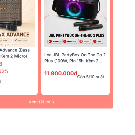
Advance (Bass
Loa JBL PartyBox On The Go 2
Kèm 2 Micro)
Plus (100W, Pin 15h, Kèm 2
đ
Micro)
30%
11.900.000đ
Còn 5/10 suất
t
Xem tất cả