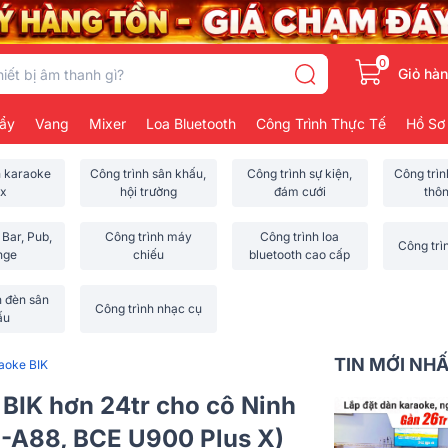
0
Giỏ hà
ẩy
Vang
Mixer
Loa Bluetooth
Công Trình Thực Tế
Hồ Sơ
h karaoke
Công trình sân khấu,
Công trình sự kiện,
Công trì
x
hội trường
đám cưới
thô
 Bar, Pub,
Công trình máy
Công trình loa
Công trì
nge
chiếu
bluetooth cao cấp
h đèn sân
Công trình nhạc cụ
ấu
TIN MỚI NH
aoke BIK
 BIK hơn 24tr cho cô Ninh
BJ-A88, BCE U900 Plus X)