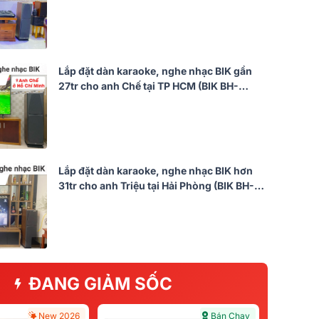
X1051, Denon DP-N1600)
Lắp đặt dàn karaoke, nghe nhạc BIK gần
27tr cho anh Chế tại TP HCM (BIK BH-
X1051, Denon DP-N1600...)
Lắp đặt dàn karaoke, nghe nhạc BIK hơn
31tr cho anh Triệu tại Hải Phòng (BIK BH-
X1051, BIK BDA-X33, BIK BJ-W25AII, BIK
BJ-U200)
ĐANG GIẢM SỐC
New 2026
Bán Chạy