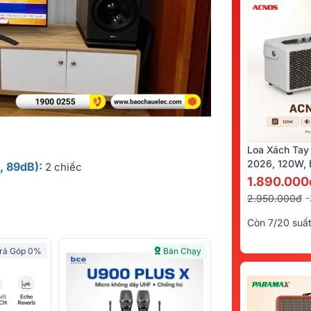
Loa Xách Tay
2026, 120W, B
, 89dB):
2 chiếc
Kèm 2 Tay Mi
1.890.000
2.950.000đ
Còn 7/20 suấ
rả Góp 0%
Bán Chạy