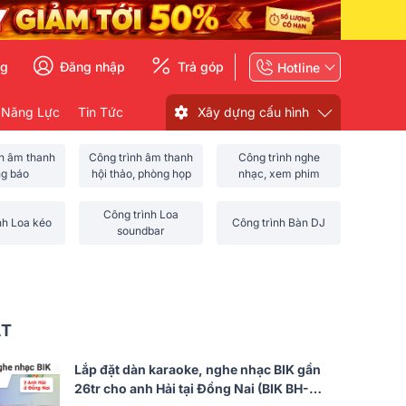
ng
Đăng nhập
Trả góp
Hotline
 Năng Lực
Tin Tức
Xây dựng cấu hình
nh âm thanh
Công trình âm thanh
Công trình nghe
ng báo
hội thảo, phòng họp
nhạc, xem phim
Công trình Loa
nh Loa kéo
Công trình Bàn DJ
soundbar
ẤT
Lắp đặt dàn karaoke, nghe nhạc BIK gần
26tr cho anh Hải tại Đồng Nai (BIK BH-