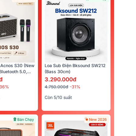
 Acnos S30 (New
Loa Sub Điện Bksound SW212
luetooth 5.0,
(bass 30cm)
cro)
đ
3.290.000đ
-36%
4.750.000đ
-31%
t
Còn 5/10 suất
Bán Chạy
New 2026