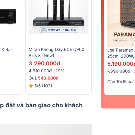
IK BJ-
Micro Không Dây BCE U900
Loa Paramax 
Plus X (New)
25cm, 200W, 
3.290.000đ
5.190.000
4.610.000đ
-29%
7.390.000đ
-
Quà
540.000đ
Còn 10/15 suấ
5/5
(102)
p đặt và bàn giao cho khách