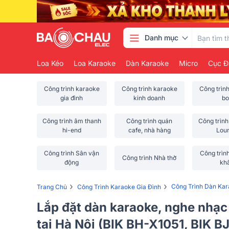
Danh mục
Loa Kéo
Loa Karaoke
Dàn Karaoke
Micro
Cục Đ
Công trình karaoke
Công trình karaoke
Công trìn
gia đình
kinh doanh
bo
Công trình âm thanh
Công trình quán
Công trình
hi-end
cafe, nhà hàng
Lou
Công trình Sân vận
Công trìn
Công trình Nhà thờ
động
kh
›
›
Công Trình Dàn Kar
Trang Chủ
Công Trình Karaoke Gia Đình
Lắp đặt dàn karaoke, nghe nhạc
tại Hà Nội (BIK BH-X1051, BIK 