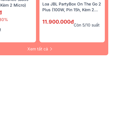
Loa JBL PartyBox On The Go 2
Kèm 2 Micro)
Plus (100W, Pin 15h, Kèm 2
đ
Micro)
30%
11.900.000đ
Còn 5/10 suất
t
Xem tất cả