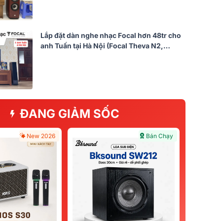
Lắp đặt dàn nghe nhạc Focal hơn 48tr cho
anh Tuấn tại Hà Nội (Focal Theva N2,
Yamaha R-N600A)
ĐANG GIẢM SỐC
New 2026
Bán Chạy