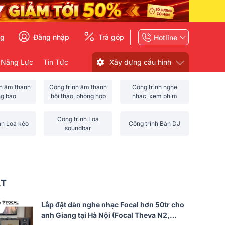
ng
Đăng nhập
Trả góp
Hotline
 Năng Lực
Tin Tức
Xây dựng cấu hình
nh âm thanh
Công trình âm thanh
Công trình nghe
ng báo
hội thảo, phòng họp
nhạc, xem phim
Công trình Loa
nh Loa kéo
Công trình Bàn DJ
soundbar
ẤT
Lắp đặt dàn nghe nhạc Focal hơn 50tr cho
anh Giang tại Hà Nội (Focal Theva N2,