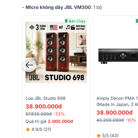
- Micro không dây JBL VM300
: 1 bộ
Bán Chạy
Loa JBL Studio 698
Amply Denon PMA 
(Made In Japan, 2 K
38.900.000đ
140W/CH 4Ohm, Opti
38.900.000đ
57.830.000đ
-33%
Phono, Advanced A
43.200.000đ
-10%
Quà trị giá
2.000.000đ
Processing Plus)
4.9/5
(21)
5/5
(43)