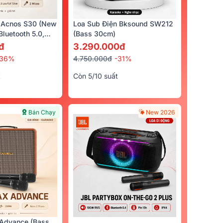
 Acnos S30 (New
Loa Sub Điện Bksound SW212
luetooth 5.0,
(bass 30cm)
Bán Chạy
cro)
đ
3.290.000đ
-36%
4.750.000đ
-31%
t
Còn 5/10 suất
Bán Chạy
New 2026
R-121SW
Micro Không Dây JBL VM300
8.990.000đ
9.720.000đ
-8%
Quà trị giá
1.850.000đ
0đ
5/5
(110)
Advance (Bass