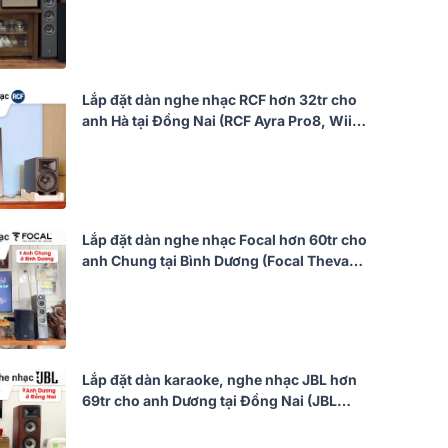
Denon PMA-900HNE)
Lắp đặt dàn nghe nhạc RCF hơn 32tr cho
anh Hà tại Đồng Nai (RCF Ayra Pro8, WiiM
Ultra, Acnos FLAC 39)
Lắp đặt dàn nghe nhạc Focal hơn 60tr cho
anh Chung tại Bình Dương (Focal Theva
N2, Denon PMA-900HNE, WiiM Pro Plus)
Lắp đặt dàn karaoke, nghe nhạc JBL hơn
69tr cho anh Dương tại Đồng Nai (JBL
Studio 698, JBL V6, JBL KX190, JBL
VM300)