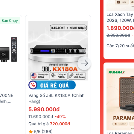
Loa Xách Tay
2026, 120W, B
Bán Chạy
Kèm 2 Tay Mi
1.890.000
2.950.000đ
Còn 7/20 suấ
1700NE
Vang Số JBL KX180A (Chính
Loa Sub Klipsch 
ênh,
Hãng)
(bass 30)
cal, CD,
5.990.000đ
10.880.000đ
L32
11.690.000đ
-49%
12.100.000đ
-10%
Quà trị giá
720.000đ
Quà trị giá
132.00
5/5
(266)
5/5
(13)
Loa Paramax 