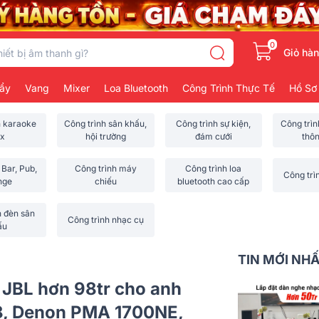
0
Giỏ hà
ẩy
Vang
Mixer
Loa Bluetooth
Công Trình Thực Tế
Hồ Sơ
h karaoke
Công trình sân khấu,
Công trình sự kiện,
Công trì
x
hội trường
đám cưới
thô
 Bar, Pub,
Công trình máy
Công trình loa
Công trì
nge
chiếu
bluetooth cao cấp
h đèn sân
Công trình nhạc cụ
ấu
TIN MỚI NH
 JBL hơn 98tr cho anh
8, Denon PMA 1700NE,