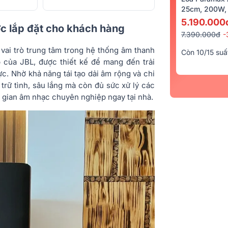
25cm, 200W, 
5.190.000
ợc lắp đặt cho khách hàng
7.390.000đ
-
vai trò trung tâm trong hệ thống âm thanh
Còn 10/15 suấ
p của JBL, được thiết kế để mang đến trải
c. Nhờ khả năng tái tạo dải âm rộng và chi
 trữ tình, sâu lắng mà còn đủ sức xử lý các
 gian âm nhạc chuyên nghiệp ngay tại nhà.