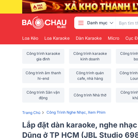
Danh mục
Loa Kéo
Loa Karaoke
Dàn Karaoke
Micro
Cục Đ
Công trình karaoke
Công trình karaoke
Công trìn
gia đình
kinh doanh
bo
Công trình âm thanh
Công trình quán
Công trình
hi-end
cafe, nhà hàng
Lou
Công trình Sân vận
Công trìn
Công trình Nhà thờ
động
kh
›
Công Trình Nghe Nhạc, Xem Phim
Trang Chủ
Lắp đặt dàn karaoke, nghe nhạc
Dũng ở TP HCM (JBL Studio 69