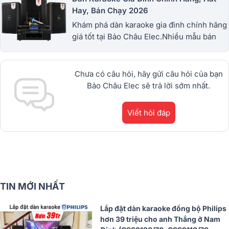
Hay, Bán Chạy 2026
Khám phá dàn karaoke gia đình chính hãng
giá tốt tại Bảo Châu Elec.Nhiều mẫu bán
chạy từ JBL, BIK, RCF, Denon, Alto,
dBTechnologies, Philips Cao
Cấp.1900.0255
Chưa có câu hỏi, hãy gửi câu hỏi của bạn
Bảo Châu Elec sẽ trả lời sớm nhất.
Viết hỏi đáp
TIN MỚI NHẤT
Lắp đặt dàn karaoke đồng bộ Philips
hơn 39 triệu cho anh Thắng ở Nam