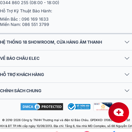
0344 860 255
(08:00 - 18:00)
Hỗ Trợ Kỹ Thuật Bảo Hành:
Miền Bắc :
096 169 1633
Miền Nam:
086 551 3799
HỆ THỐNG 18 SHOWROOM, CỬA HÀNG ÂM THANH
VỀ BẢO CHÂU ELEC
HỖ TRỢ KHÁCH HÀNG
CHÍNH SÁCH CHUNG
© 2016-2026 Công ty TNHH Thương mại và điện tử Bảo Châu. GPDKKD: 0106303879 do Sở
KH & ĐT TP.HN cấp ngày 10/09/2013. Địa chỉ: Tầng 6, tòa nhà MD Complex, số 68 Nguyễn Cơ
Thạch, Phường Từ Liêm, Thành phố Hà Nội, Việt Nam. Điện thoại: 024 730 10 255. Email: