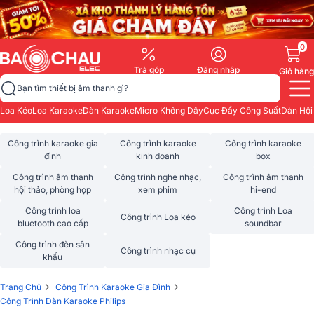
0
Trả góp
Đăng nhập
Giỏ hàng
Bạn tìm thiết bị âm thanh gì?
Loa Kéo
Loa Karaoke
Dàn Karaoke
Micro Không Dây
Cục Đẩy Công Suất
Dàn Hội
Công trình karaoke gia
Công trình karaoke
Công trình karaoke
đình
kinh doanh
box
Công trình âm thanh
Công trình nghe nhạc,
Công trình âm thanh
hội thảo, phòng họp
xem phim
hi-end
Công trình loa
Công trình Loa
Công trình Loa kéo
bluetooth cao cấp
soundbar
Công trình đèn sân
Công trình nhạc cụ
khấu
›
›
Trang Chủ
Công Trình Karaoke Gia Đình
Công Trình Dàn Karaoke Philips