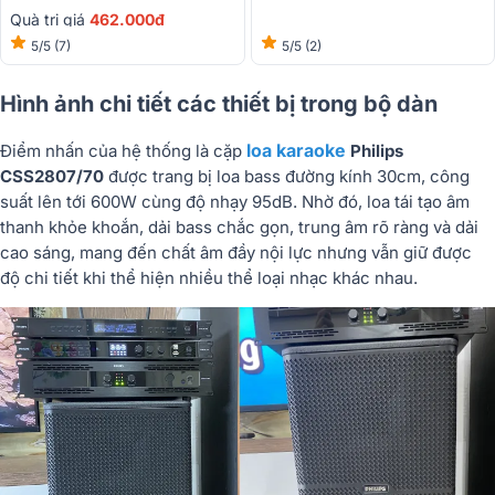
Quà trị giá
462.000đ
5/5
(7)
5/5
(2)
Hình ảnh chi tiết các thiết bị trong bộ dàn
loa karaoke
Điểm nhấn của hệ thống là cặp
Philips
CSS2807/70
được trang bị loa bass đường kính 30cm, công
suất lên tới 600W cùng độ nhạy 95dB. Nhờ đó, loa tái tạo âm
thanh khỏe khoắn, dải bass chắc gọn, trung âm rõ ràng và dải
cao sáng, mang đến chất âm đầy nội lực nhưng vẫn giữ được
độ chi tiết khi thể hiện nhiều thể loại nhạc khác nhau.