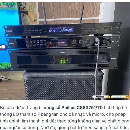
Bộ dàn được trang bị
vang số Philips CSS3751/70
tích hợp hệ
thống EQ tham số 7 băng tần cho cả nhạc và micro, cho phép
tinh chỉnh âm thanh chi tiết theo từng không gian và chất giọng
của người sử dụng. Nhờ đó, giọng hát trở nên sáng, dễ hát hơn,