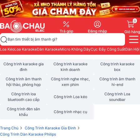
0
Trả góp
Đăng nhập
Giỏ hàng
Bạn tìm thiết bị âm thanh gì?
Loa Kéo
Loa Karaoke
Dàn Karaoke
Micro Không Dây
Cục Đẩy Công Suất
Dàn Hội
Công trình karaoke gia
Công trình karaoke
Công trình karaoke
đình
kinh doanh
box
Công trình âm thanh
Công trình nghe nhạc,
Công trình âm thanh
hội thảo, phòng họp
xem phim
hi-end
Công trình loa
Công trình Loa
Công trình Loa kéo
bluetooth cao cấp
soundbar
Công trình đèn sân
Công trình nhạc cụ
khấu
›
›
Trang Chủ
Công Trình Karaoke Gia Đình
Công Trình Dàn Karaoke Philips