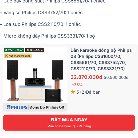
- Cục đẩy công suất Philips CSS5561/70: 1 chiếc
- Vang số Philips CSS3752/70: 1 chiếc
- Loa sub Philips CSS2110/70: 1 chiếc
- Micro không dây Philips CSS3331/70: 1 bộ
Dàn karaoke đồng bộ Philips
08 (Philips CSS1600/70,
CSS5561/70, CSS3752/70,
CSS2110/70, CSS3331/70)
32.870.000đ
50.500.000đ
-35%
5 (2)
Đã bán:
ĐẶT MUA NGAY
Mua online hoặc tại cửa hàng