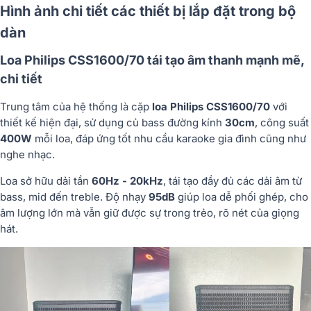
Hình ảnh chi tiết các thiết bị lắp đặt trong bộ
dàn
Loa Philips CSS1600/70 tái tạo âm thanh mạnh mẽ,
chi tiết
Trung tâm của hệ thống là cặp
loa Philips CSS1600/70
với
thiết kế hiện đại, sử dụng củ bass đường kính
30cm
, công suất
400W
mỗi loa, đáp ứng tốt nhu cầu karaoke gia đình cũng như
nghe nhạc.
Loa sở hữu dải tần
60Hz - 20kHz
, tái tạo đầy đủ các dải âm từ
bass, mid đến treble. Độ nhạy
95dB
giúp loa dễ phối ghép, cho
âm lượng lớn mà vẫn giữ được sự trong trẻo, rõ nét của giọng
hát.