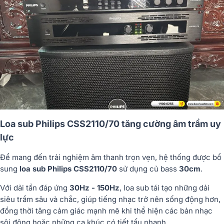
Loa sub Philips CSS2110/70 tăng cường âm trầm uy
lực
Để mang đến trải nghiệm âm thanh trọn vẹn, hệ thống được bổ
sung
loa sub Philips CSS2110/70
sử dụng củ bass
30cm
.
Với dải tần đáp ứng
30Hz - 150Hz
, loa sub tái tạo những dải
siêu trầm sâu và chắc, giúp tiếng nhạc trở nên sống động hơn,
đồng thời tăng cảm giác mạnh mẽ khi thể hiện các bản nhạc
sôi động hoặc những ca khúc có tiết tấu nhanh.