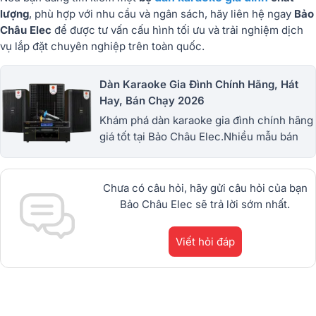
lượng
, phù hợp với nhu cầu và ngân sách, hãy liên hệ ngay
Bảo
Châu Elec
để được tư vấn cấu hình tối ưu và trải nghiệm dịch
vụ lắp đặt chuyên nghiệp trên toàn quốc.
Dàn Karaoke Gia Đình Chính Hãng, Hát
Hay, Bán Chạy 2026
Khám phá dàn karaoke gia đình chính hãng
giá tốt tại Bảo Châu Elec.Nhiều mẫu bán
chạy từ JBL, BIK, RCF, Denon, Alto,
dBTechnologies, Philips Cao
Cấp.1900.0255
Chưa có câu hỏi, hãy gửi câu hỏi của bạn
Bảo Châu Elec sẽ trả lời sớm nhất.
Viết hỏi đáp