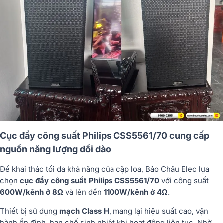
Cục đẩy công suất Philips CSS5561/70 cung cấp
nguồn năng lượng dồi dào
Để khai thác tối đa khả năng của cặp loa, Bảo Châu Elec lựa
chọn
cục đẩy công suất Philips CSS5561/70
với công suất
600W/kênh ở 8Ω
và lên đến
1100W/kênh ở 4Ω
.
Thiết bị sử dụng
mạch Class H
, mang lại hiệu suất cao, vận
hành ổn định, hạn chế sinh nhiệt khi hoạt động liên tục. Nhờ