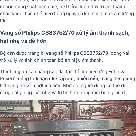
nguồn công suất mạnh mẽ, hệ thống luôn duy trì âm thanh
chắc khỏe, hạn chế méo tiếng ngay cả khi mở ở mức âm lượng
lớn.
Vang số Philips CSS3752/70 xử lý âm thanh sạch,
hát nhẹ và dễ hơn
Bộ dàn được trang bị
vang số Philips CSS3752/70
, đóng vai
trò xử lý và tinh chỉnh toàn bộ tín hiệu âm thanh.
Thiết bị giúp cân bằng các dải tần, tối ưu hiệu ứng Echo và
Reverb, đồng thời
hạn chế tạp âm, nhiễu nền
, mang đến giọng
hát sáng, rõ và mượt mà hơn. Nhờ đó, người dùng có thể dễ
dàng cất giọng, hát nhẹ và tự tin hơn trong mỗi buổi giải trí.