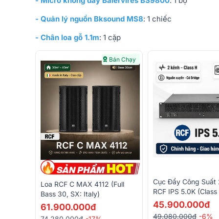
- Micro không dây Baiervires BS9800
: 1 bộ
- Quản lý nguồn Bksound MS8
: 1 chiếc
- Chân loa gỗ 1.1m
: 1 cặp
Bán Chạy
Cục Đẩy Công Suất 
Loa RCF C MAX 4112 (full
RCF IPS 5.0K (Class
Bass 30, SX: Italy)
1500W)
45.900.000đ
61.900.000đ
49.080.000đ
-6%
74.280.000đ
-17%