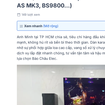
AS MK3, BS9800...)
149 lượt xem
Xem nhanh
(Mở rộng)
Anh Minh tại TP HCM chia sẻ, tiêu chí hàng đầu k
mạnh, không hú rít và bền bỉ theo thời gian. Dàn k
nhờ sự phối hợp giữa loa cao cấp, vang số xử lý chu
dịch vụ lắp đặt nhanh chóng, tư vấn tận tâm và hậu mã
lựa chọn Bảo Châu Elec.