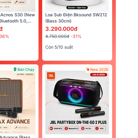
 Acnos S30 (New
Loa Sub Điện Bksound SW212
luetooth 5.0,
(bass 30cm)
cro)
đ
3.290.000đ
-36%
4.750.000đ
-31%
t
Còn 5/10 suất
Bán Chạy
New 2026
Advance (Bass