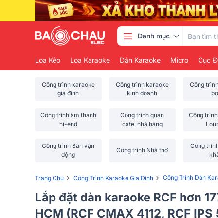
Danh mục
Loa Kéo
Loa Karaoke
Dàn Karaoke
Micro
Cục Đ
Công trình karaoke
Công trình karaoke
Công trìn
gia đình
kinh doanh
bo
Công trình âm thanh
Công trình quán
Công trình
hi-end
cafe, nhà hàng
Lou
Công trình Sân vận
Công trìn
Công trình Nhà thờ
động
kh
›
›
Công Trình Dàn Ka
Trang Chủ
Công Trình Karaoke Gia Đình
Lắp đặt dàn karaoke RCF hơn 17
HCM (RCF CMAX 4112, RCF IPS 5