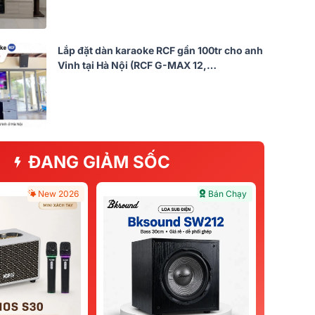
Lắp đặt dàn karaoke RCF gần 100tr cho anh
Vinh tại Hà Nội (RCF G-MAX 12,
Audiocenter CT3600, KX190, S3118A,…)
ĐANG GIẢM SỐC
New 2026
Bán Chạy