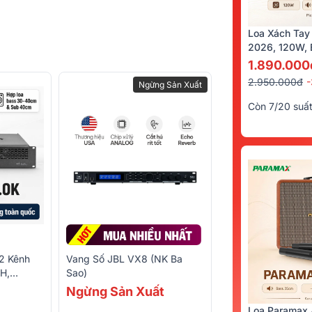
Loa Xách Tay
2026, 120W, B
Kèm 2 Tay Mi
1.890.000
2.950.000đ
Ngừng Sản Xuất
Còn 7/20 suấ
2 Kênh
Vang Số JBL VX8 (NK Ba
 H,
Sao)
Ngừng Sản Xuất
Loa Paramax 