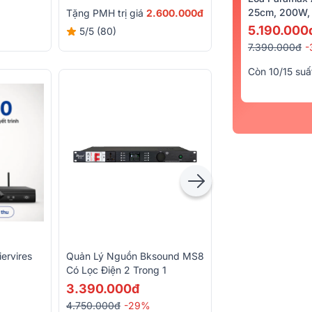
25cm, 200W, 
Tặng PMH trị giá
2.600.000đ
5.190.000
5/5
(80)
7.390.000đ
-
Còn 10/15 suấ
ervires
Quản Lý Nguồn Bksound MS8
Chân Loa Gỗ 1.1m
Có Lọc Điện 2 Trong 1
3.900.000đ
3.390.000đ
4.500.000đ
-13%
4.750.000đ
-29%
Giao miễn phí 30k