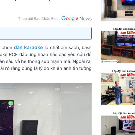
Theo dõi Bảo Châu Elec
dàn karaoke
hi chọn
là chất âm sạch, bass
araoke RCF đáp ứng hoàn hảo các yêu cầu đó
yên sâu và hệ thống sub mạnh mẽ. Ngoài ra,
i rõ ràng cũng là lý do khiến anh tin tưởng