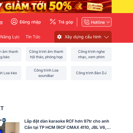
ng
Đăng nhập
Trả góp
Hotline
 Năng Lực
Tin Tức
Xây dựng cấu hình
nh âm thanh
Công trình âm thanh
Công trình nghe
ng báo
hội thảo, phòng họp
nhạc, xem phim
Công trình Loa
nh Loa kéo
Công trình Bàn DJ
soundbar
ẤT
Lắp đặt dàn karaoke RCF hơn 97tr cho anh
Cần tại TP HCM (RCF CMAX 4110, JBL V6,