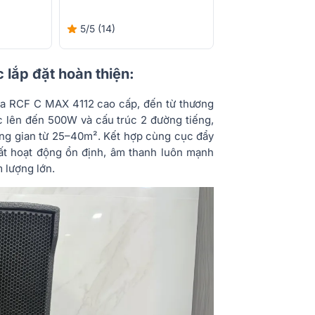
5% khi mua cùng 
5/5
(14)
 lắp đặt hoàn thiện:
oa RCF C MAX 4112 cao cấp, đến từ thương
ục lên đến 500W và cấu trúc 2 đường tiếng,
ông gian từ 25–40m². Kết hợp cùng cục đẩy
ất hoạt động ổn định, âm thanh luôn mạnh
 lượng lớn.