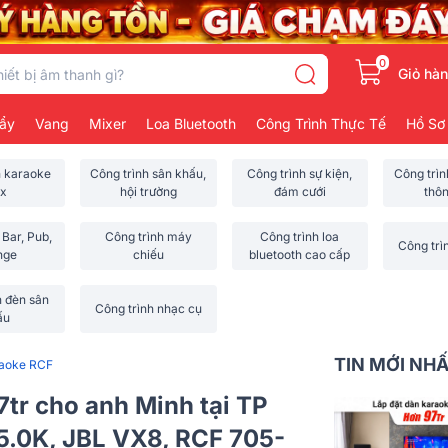
0
Giỏ hà
ẩy
Vang
Mixer
Loa Bluetooth
Công Trình Thực Tế
Hồ Sơ
h karaoke
Công trình sân khấu,
Công trình sự kiện,
Công trì
x
hội trường
đám cưới
thô
 Bar, Pub,
Công trình máy
Công trình loa
Công trì
nge
chiếu
bluetooth cao cấp
h đèn sân
Công trình nhạc cụ
ấu
TIN MỚI NH
raoke RCF
7tr cho anh Minh tại TP
.0K, JBL VX8, RCF 705-