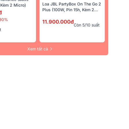
Loa JBL PartyBox On The Go 2
Kèm 2 Micro)
Plus (100W, Pin 15h, Kèm 2
đ
Micro)
30%
11.900.000đ
Còn 5/10 suất
t
Xem tất cả
m + Giảm