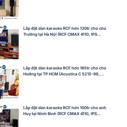
JBL KX190, Alto TS12S, JBL VM300)
Lắp đặt dàn karaoke RCF hơn 130tr cho chú
Trường tại Hà Nội (RCF CMAX 4110, IPS
1.5K, JBL VX9, 702AS MK3, VM300,…)
Lắp đặt dàn karaoke RCF hơn 165tr cho chú
Hưởng tại TP HCM (Acustica C 5215-99,
IPS 2.5K, AAP K9900II Luxury, RCF 705-AS
MK3, BS9800, TIYN M8)
Lắp đặt dàn karaoke RCF hơn 100tr cho anh
Huy tại Ninh Bình (RCF CMAX 4110, IPS
2.5K, JBL VX9, Pasion 12SP, BS-9800,…)