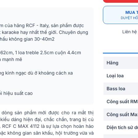
MUA 
DUYỆT HỒ
m của hãng RCF - Italy, sản phẩm được
Liên hệ
át karaoke hay nhất thế giới. Chuyên dụng
n khấu không gian 30-40m2
7.62cm, 1 loa treble 2.5cm cuộn 4.4cm
h mạnh mẽ
Hãng
ng kinh ngạc dù ở khoảng cách xa
Loại loa
Bass loa
 hiệu suất cao
Công suất R
 dòng sản phẩm mới được cho ra mắt thị
Công suất Ma
 kiểu dáng hiện đại, chắc chắn, trang bị củ
 RCF C MAX 4112 là sự lựa chọn hoàn hảo
Diện tích sử 
ặc không gian sân khấu, hội trường vừa và