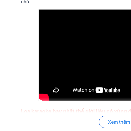
nhỏ.
Loa karaoke hay nhất thế giới liệu có xứng
Xem thêm
Câu trả lời chắc chắn là CÓ và sẽ còn khiến bạn phải
hàng loạt công nghệ hiện đại mà nó mang lại, được