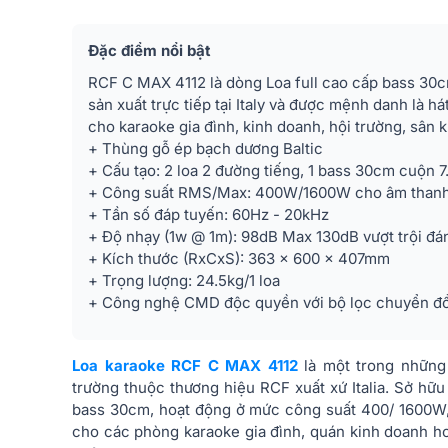
Đặc điểm nổi bật
RCF C MAX 4112 là dòng Loa full cao cấp bass 30c
sản xuất trực tiếp tại Italy và được mệnh danh là h
cho karaoke gia đình, kinh doanh, hội trường, sâ
+ Thùng gỗ ép bạch dương Baltic
+ Cấu tạo: 2 loa 2 đường tiếng, 1 bass 30cm cuộn 
+ Công suất RMS/Max: 400W/1600W cho âm than
+ Tần số đáp tuyến: 60Hz - 20kHz
+ Độ nhạy (1w @ 1m): 98dB Max 130dB vượt trội đá
+ Kích thước (RxCxS): 363 x 600 x 407mm
+ Trọng lượng: 24.5kg/1 loa
+ Công nghệ CMD độc quyền với bộ lọc chuyển đổi
Loa karaoke RCF C MAX 4112
là một trong những
trường thuộc thương hiệu RCF xuất xứ Italia. Sở hữu
bass 30cm, hoạt động ở mức công suất 400/ 1600W,
cho các phòng karaoke gia đình, quán kinh doanh ho