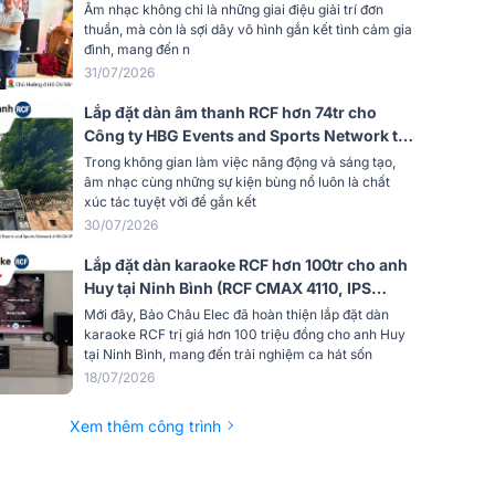
2.5K, AAP K9900II Luxury, RCF 705-AS
Âm nhạc không chỉ là những giai điệu giải trí đơn
1800 Hz
MK3, BS9800, TIYN M8)
thuần, mà còn là sợi dây vô hình gắn kết tình cảm gia
đình, mang đến n
ướng Q
11
31/07/2026
Lắp đặt dàn âm thanh RCF hơn 74tr cho
nh nghĩa
16 ohm
Công ty HBG Events and Sports Network tại
TP HCM (RCF G-MAX 12, Audiocenter
Trong không gian làm việc năng động và sáng tạo,
 suất
CT3600, JBL VX9...)
âm nhạc cùng những sự kiện bùng nổ luôn là chất
60 W AES, 120 W PEAK
xúc tác tuyệt vời để gắn kết
30/07/2026
ào
Speakon® NL4
Lắp đặt dàn karaoke RCF hơn 100tr cho anh
Huy tại Ninh Bình (RCF CMAX 4110, IPS
Speakon® NL4
2.5K, JBL VX9, Pasion 12SP, BS-9800,…)
Mới đây, Bảo Châu Elec đã hoàn thiện lắp đặt dàn
karaoke RCF trị giá hơn 100 triệu đồng cho anh Huy
Màu đen
tại Ninh Bình, mang đến trải nghiệm ca hát sốn
18/07/2026
16 x M10
Xem thêm công trình
1 đầu
Thép