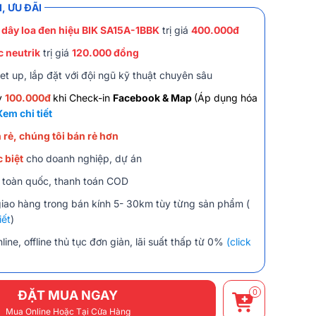
, ƯU ĐÃI
 dây loa đen hiệu BIK SA15A-1BBK
trị giá
400.000đ
c neutrik
trị giá
120.000 đồng
et up, lắp đặt với đội ngũ kỹ thuật chuyên sâu
y
100.000đ
khi Check-in
Facebook & Map
(Áp dụng hóa
Xem chi tiết
 rẻ, chúng tôi bán rẻ hơn
 biệt
cho doanh nghiệp, dự án
 toàn quốc, thanh toán COD
giao hàng trong bán kính 5- 30km tùy từng sản phẩm (
iết
)
line, offline thủ tục đơn giản, lãi suất thấp từ 0%
(click
0
ĐẶT MUA NGAY
Mua Online Hoặc Tại Cửa Hàng