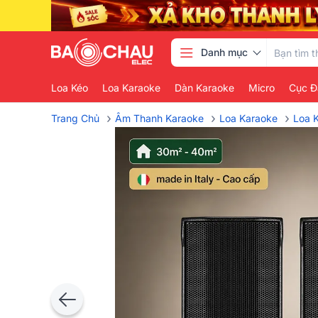
Danh mục
Loa Kéo
Loa Karaoke
Dàn Karaoke
Micro
Cục Đ
›
›
›
Trang Chủ
Âm Thanh Karaoke
Loa Karaoke
Loa 