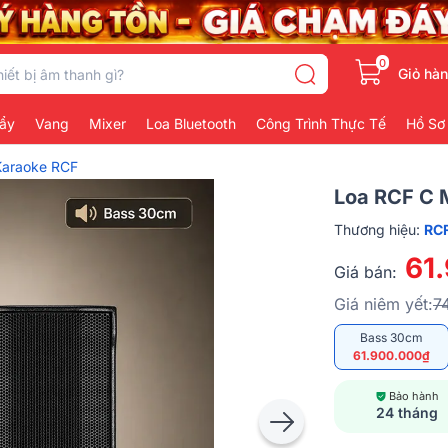
0
Giỏ hà
ẩy
Vang
Mixer
Loa Bluetooth
Công Trình Thực Tế
Hồ Sơ
Karaoke RCF
Loa RCF C M
Thương hiệu:
RC
61
Giá bán:
Giá niêm yết:
7
Bass 30cm
61.900.000₫
Bảo hành
24 tháng