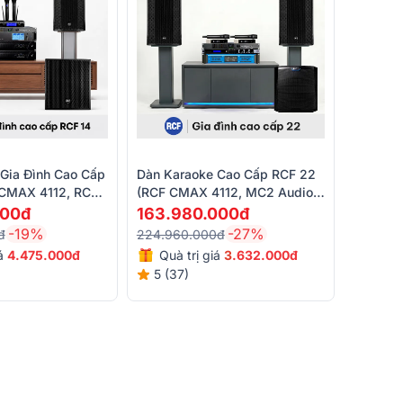
Gia Đình Cao Cấp
Dàn Karaoke Cao Cấp RCF 22
 CMAX 4112, RCF
(RCF CMAX 4112, MC2 Audio
L V8, AAP K9900II
E25, JBL KX190, Alto TS15S,...)
000đ
163.980.000đ
00)
-19%
-27%
đ
224.960.000đ
iá
4.475.000đ
Quà trị giá
3
.632.000đ
5 (37)