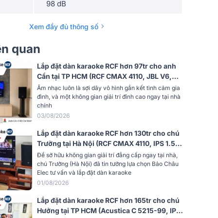
98 dB
yến
60Hz - 20 kHz (± 3dB)
Xem đầy đủ thông số
t âm
iên quan
130 dB
Lắp đặt dàn karaoke RCF hơn 97tr cho anh
8 ohms
Cần tại TP HCM (RCF CMAX 4110, JBL V6,
JBL KX190, Alto TS12S, JBL VM300)
Âm nhạc luôn là sợi dây vô hình gắn kết tình cảm gia
Ngang x
đình, và một không gian giải trí đỉnh cao ngay tại nhà
90° x 70°
chính
03/08/2026
Không công suất (Passive)
Lắp đặt dàn karaoke RCF hơn 130tr cho chú
Trường tại Hà Nội (RCF CMAX 4110, IPS 1.5K,
g
2 đường tiếng
JBL VX9, 702AS MK3, VM300,…)
Để sở hữu không gian giải trí đẳng cấp ngay tại nhà,
chú Trường (Hà Nội) đã tin tưởng lựa chọn Bảo Châu
Loa fullrange (phổ thông)
Elec tư vấn và lắp đặt dàn karaoke
01/08/2026
Đen
Lắp đặt dàn karaoke RCF hơn 165tr cho chú
Siêu cao cấp
Hưởng tại TP HCM (Acustica C 5215-99, IPS