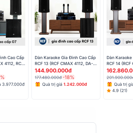
Đình Cao Cấp
Dàn Karaoke Gia Đình Cao Cấp
Dàn Karaoke 
X 4112, RCF
RCF 13 (RCF CMAX 4112, DA-
RCF 14 (RCF
 2.5K, KX190,
212K, BIK BPR-5800, RCF 705-
S8018 II, JB
144.900.000đ
162.860.
)
AS MK3, BS9800)
Luxury, VM3
7%
-18%
177.480.000đ
201.900.000
iá 3.977.000đ
Quà trị giá
1.242.000đ
Quà trị g
4.9 (21)