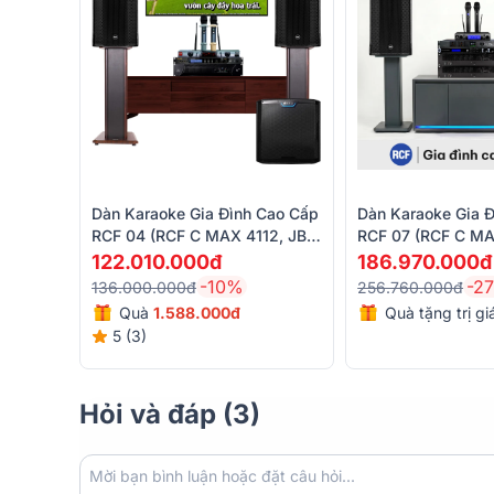
Dàn Karaoke Gia Đình Cao Cấp
Dàn Karaoke Gia 
RCF 04 (RCF C MAX 4112, JBL
RCF 07 (RCF C MA
V10, BPR-8600, Alto TS12S,
IPS 5.0K, RCF IPS
122.010.000đ
186.970.000đ
BBS-S290D)
S8018II, VM300,...
-10%
-2
136.000.000đ
256.760.000đ
Quà
1.588.000đ
Quà tặng trị g
5 (3)
Hỏi và đáp (3)