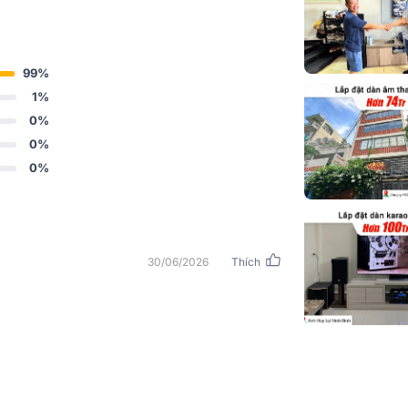
ược nhà sản xuất in đầy đủ và rõ ràng trên
Tần số chéo
 hiểu một cách trực tiếp dễ dàng. Vậy mẫu
Chỉ số định h
99%
Trở kháng da
1%
(OHM)
0%
0%
Đánh giá công
0%
đầu vào
Kết nối đầu v
Kết nối đầu ra
30/06/2026
Thích
Màu sắc
Phần cứng
Xử lý
Lưới tản nhiệt