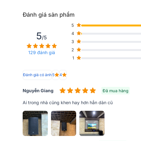
mạnh mẽ và thời thượng. Tất cả những điều này đã đ
thùng loa để khách hàng tiện quan sát cũng như tìm
Đánh giá sản phẩm
loa này có gì ?
5
5
4
/5
3
2
129 đánh giá
1
Đánh giá có ảnh
5
4
Nguyễn Giang
Đã mua hàng
Ai trong nhà cũng khen hay hơn hẳn dàn cũ