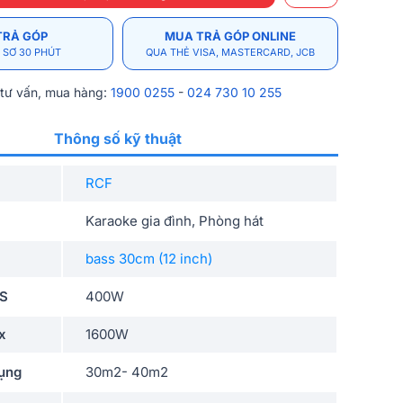
TRẢ GÓP
MUA TRẢ GÓP ONLINE
 SƠ 30 PHÚT
QUA THẺ VISA, MASTERCARD, JCB
 tư vấn, mua hàng:
1900 0255
-
024 730 10 255
Thông số kỹ thuật
RCF
Karaoke gia đình, Phòng hát
bass 30cm (12 inch)
MS
400W
x
1600W
dụng
30m2- 40m2