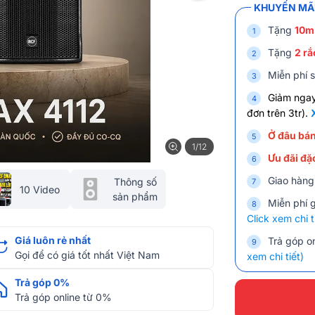
KHUYẾN MÃI
Tặng
10m
Tặng
2 rắ
Miễn phí s
Giảm nga
đơn trên 3tr).
Ở đâu bán
1/12
Ưu đãi đặc
Giao hàng
Thông số
10 Video
sản phẩm
Miễn phí 
Click xem chi t
Giá luôn rẻ nhất
Trả góp on
Gọi để có giá tốt nhất Việt Nam
xem chi tiết)
Trả góp 0%
Trả góp online từ 0%