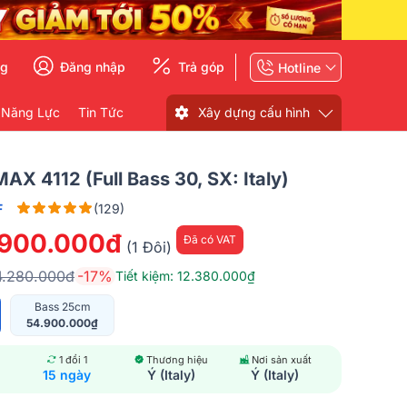
ng
Đăng nhập
Trả góp
Hotline
 Năng Lực
Tin Tức
Xây dựng cấu hình
AX 4112 (full Bass 30, SX: Italy)
F
(129)
.900.000đ
Đã có VAT
(1 Đôi)
4.280.000đ
-17%
Tiết kiệm: 12.380.000₫
Bass 25cm
54.900.000₫
1 đổi 1
Thương hiệu
Nơi sản xuất
15 ngày
Ý (Italy)
Ý (Italy)