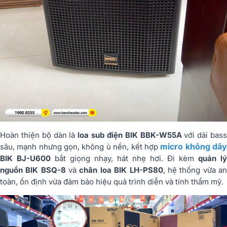
Hoàn thiện bộ dàn là
loa sub điện BIK BBK-W55A
với dải bas
micro không dâ
sâu, mạnh nhưng gọn, không ù nền, kết hợp
BIK BJ-U600
bắt giọng nhạy, hát nhẹ hơi. Đi kèm
quản lý
nguồn BIK BSQ-8
và
chân loa BIK LH-PS80
, hệ thống vừa a
toàn, ổn định vừa đảm bảo hiệu quả trình diễn và tính thẩm mỹ.