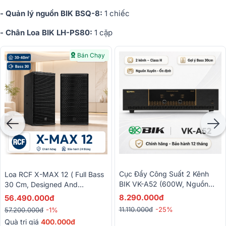
- Quản lý nguồn BIK BSQ-8:
1 chiếc
- Chân Loa BIK LH-PS80:
1 cặp
Bán Chạy
Cục Đẩy Công Suất 2 Kênh
Loa RCF X-MAX 12 ( Full Bass
BIK VK-A52 (600W, Nguồn
30 Cm, Designed And
Xuyến, Mạch Class H)
Engineered In Italy)
8.290.000đ
56.490.000đ
11.110.000đ
-25%
57.200.000đ
-1%
Quà trị giá
400.000đ