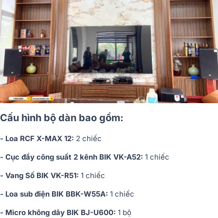
Cấu hình bộ dàn bao gồm:
- Loa RCF X-MAX 12:
2 chiếc
- Cục đẩy công suất 2 kênh BIK VK-A52:
1 chiếc
- Vang Số BIK VK-R51:
1 chiếc
- Loa sub điện BIK BBK-W55A:
1 chiếc
- Micro không dây BIK BJ-U600:
1 bộ