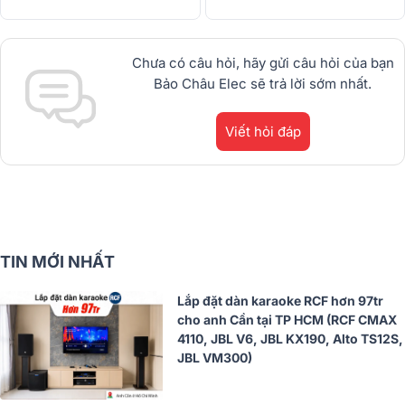
Chưa có câu hỏi, hãy gửi câu hỏi của bạn
Bảo Châu Elec sẽ trả lời sớm nhất.
Viết hỏi đáp
TIN MỚI NHẤT
Lắp đặt dàn karaoke RCF hơn 97tr
cho anh Cần tại TP HCM (RCF CMAX
4110, JBL V6, JBL KX190, Alto TS12S,
JBL VM300)