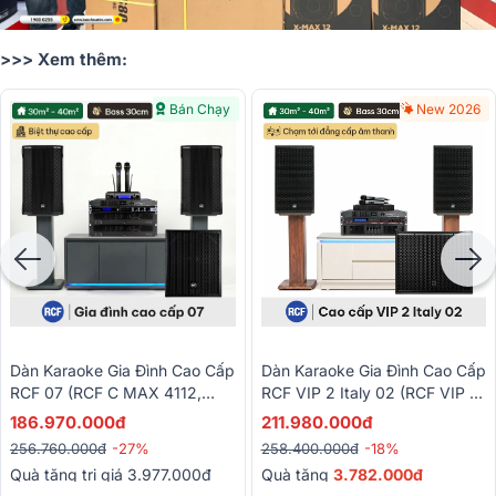
>>> Xem thêm:
Bán Chạy
New 2026
Dàn Karaoke Gia Đình Cao Cấp
Dàn Karaoke Gia Đình Cao Cấp
RCF 07 (RCF C MAX 4112,
RCF VIP 2 Italy 02 (RCF VIP 2,
RCF IPS 5.0K, RCF IPS 2.5K,
RCF QPS 6.0K, JBL VX9, RCF
186.970.000đ
211.980.000đ
KX190, S8018II, VM300,...)
S 19)
256.760.000đ
-27%
258.400.000đ
-18%
Quà tặng trị giá 3.977.000đ
Quà tặng
3.782.000đ