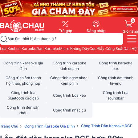
0
Trả góp
Đăng nhập
Giỏ hàng
Bạn tìm thiết bị âm thanh gì?
Loa Kéo
Loa Karaoke
Dàn Karaoke
Micro Không Dây
Cục Đẩy Công Suất
Dàn Hội
Công trình karaoke gia
Công trình karaoke
Công trình karaoke
đình
kinh doanh
box
Công trình âm thanh
Công trình nghe nhạc,
Công trình âm thanh
hội thảo, phòng họp
xem phim
hi-end
Công trình loa
Công trình Loa
Công trình Loa kéo
bluetooth cao cấp
soundbar
Công trình đèn sân
Công trình nhạc cụ
khấu
›
›
Công Trình Dàn Karaoke RCF
Trang Chủ
Công Trình Karaoke Gia Đình