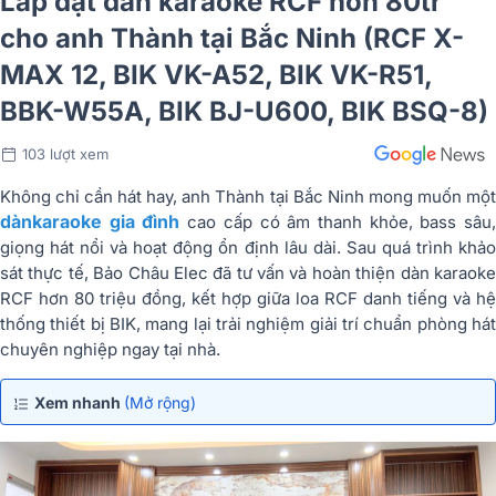
Lắp đặt dàn karaoke RCF hơn 80tr
cho anh Thành tại Bắc Ninh (RCF X-
MAX 12, BIK VK-A52, BIK VK-R51,
BBK-W55A, BIK BJ-U600, BIK BSQ-8)
103 lượt xem
Không chỉ cần hát hay, anh Thành tại Bắc Ninh mong muốn một
dàn
karaoke
gia đình
cao cấp có âm thanh khỏe, bass sâu
giọng hát nổi và hoạt động ổn định lâu dài. Sau quá trình khảo
sát thực tế, Bảo Châu Elec đã tư vấn và hoàn thiện dàn karaoke
RCF hơn 80 triệu đồng, kết hợp giữa loa RCF danh tiếng và hệ
thống thiết bị BIK, mang lại trải nghiệm giải trí chuẩn phòng hát
chuyên nghiệp ngay tại nhà.
Xem nhanh
(Mở rộng)