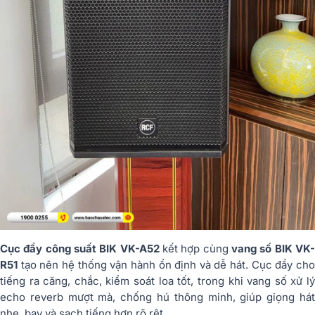
Cục đẩy công suất BIK VK-A52
kết hợp cùng
vang số BIK VK
R51
tạo nên hệ thống vận hành ổn định và dễ hát. Cục đẩy cho
tiếng ra căng, chắc, kiểm soát loa tốt, trong khi vang số xử lý
echo reverb mượt mà, chống hú thông minh, giúp giọng hát
nhẹ, bay và sạch tiếng hơn rõ rệt.