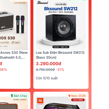
 Acnos S30 (New
Loa Sub Điện Bksound SW212
luetooth 5.0,
(bass 30cm)
cro)
đ
3.290.000đ
-36%
4.750.000đ
-31%
t
Còn 5/10 suất
Bán Chạy
New 2026