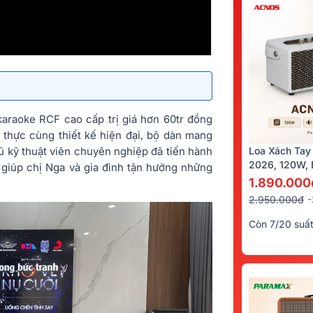
karaoke RCF cao cấp trị giá hơn 60tr đồng
 thực cùng thiết kế hiện đại, bộ dàn mang
gũ kỹ thuật viên chuyên nghiệp đã tiến hành
Loa Xách Tay
2026, 120W, B
, giúp chị Nga và gia đình tận hưởng những
Kèm 2 Tay Mi
1.890.000
2.950.000đ
Còn 7/20 suấ