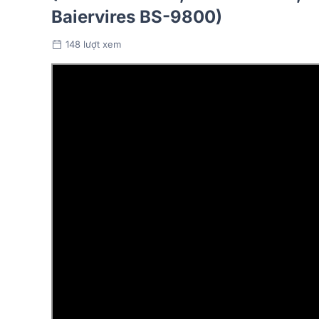
Baiervires BS-9800)
148 lượt xem