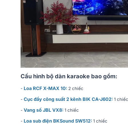
Cấu hình bộ dàn karaoke bao gồm:
Loa RCF X-MAX 10:
-
2 chiếc
Cục đẩy công suất 2 kênh BIK CA-J602:
-
1 chiế
Vang số JBL VX8:
-
1 chiếc
Loa sub điện BKSound SW512:
-
1 chiếc