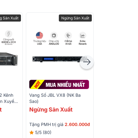
g Sản Xuất
Ngừng Sản Xuất
2 Kênh
Vang Số JBL VX8 (NK Ba
Loa Sub Điện Bks
n Xuyến,
Sao)
(Bass 30cm)
t
Ngừng Sản Xuất
4.590.000đ
6.850.000đ
-33%
Tặng PMH trị giá
2.600.000đ
5/5
(80)
5/5
(60)