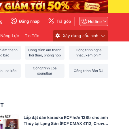
ng
Đăng nhập
Trả góp
Hotline
 Năng Lực
Tin Tức
Xây dựng cấu hình
nh âm thanh
Công trình âm thanh
Công trình nghe
ng báo
hội thảo, phòng họp
nhạc, xem phim
Công trình Loa
nh Loa kéo
Công trình Bàn DJ
soundbar
ẤT
Lắp đặt dàn karaoke RCF hơn 128tr cho anh
Thủy tại Lạng Sơn (RCF CMAX 4112, Crown