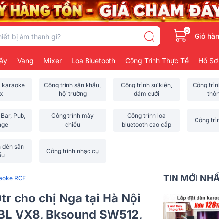
0
Giỏ hà
ẩy
Vang
Mixer
Loa Bluetooth
Công Trình Thực Tế
Hồ Sơ
h karaoke
Công trình sân khấu,
Công trình sự kiện,
Công trì
x
hội trường
đám cưới
thô
 Bar, Pub,
Công trình máy
Công trình loa
Công trì
nge
chiếu
bluetooth cao cấp
h đèn sân
Công trình nhạc cụ
ấu
TIN MỚI NH
raoke RCF
r cho chị Nga tại Hà Nội
JBL VX8, Bksound SW512,