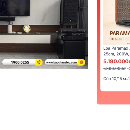
Loa Paramax 
25cm, 200W, 
5.190.000
7.390.000đ
-
Còn 10/15 suấ
c