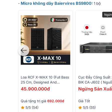
Micro không dây Baiervires BS9800:
-
1 bộ
Ngừn
Loa RCF X-MAX 10 (full Bass
Cục Đẩy Công Suất 
25 Cm, Designed And
BIK CA-J602 ( Nguồ
Engineered In Italy)
Class H,600W)
45.900.000đ
Ngừng Sản Xuấ
Quà tặng trị giá
692.000đ
Giá Tốt
5/5
(54)
5/5
(55)