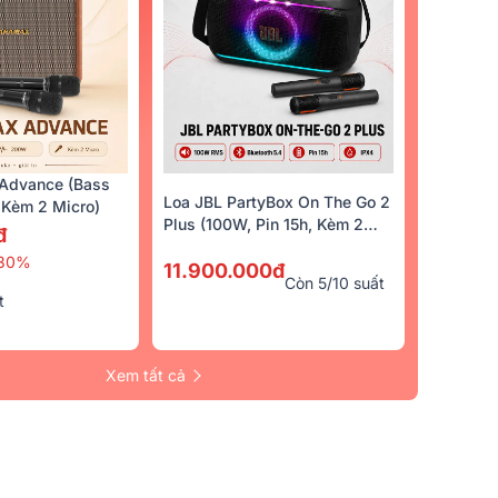
Advance (Bass
Loa JBL PartyBox On The Go 2
Kèm 2 Micro)
Plus (100W, Pin 15h, Kèm 2
đ
Micro)
30%
11.900.000đ
Còn 5/10 suất
t
Xem tất cả