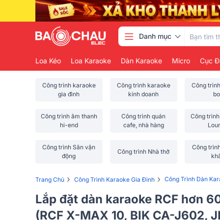
Danh mục
Loa Kéo
Loa Karaoke
Dàn Karaoke
Micro
Cục Đ
Công trình karaoke
Công trình karaoke
Công trìn
gia đình
kinh doanh
bo
Công trình âm thanh
Công trình quán
Công trình
hi-end
cafe, nhà hàng
Lou
Công trình Sân vận
Công trìn
Công trình Nhà thờ
động
kh
›
›
Công Trình Dàn Ka
Trang Chủ
Công Trình Karaoke Gia Đình
Lắp đặt dàn karaoke RCF hơn 60t
(RCF X-MAX 10, BIK CA-J602, 