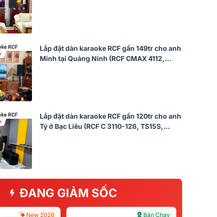
T7, K9900II, TS12S, JBL VM200,…)
Lắp đặt dàn karaoke RCF gần 149tr cho anh
Minh tại Quảng Ninh (RCF CMAX 4112,
Xli3500, Xli2500, KSP50, Sub18+,…)
Lắp đặt dàn karaoke RCF gần 120tr cho anh
Tý ở Bạc Liêu (RCF C 3110-126, TS15S,
K9990 II, DAD 950, JBL VM300)
ĐANG GIẢM SỐC
New 2026
Bán Chạy