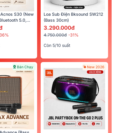
 Acnos S30 (New
Loa Sub Điện Bksound SW212
luetooth 5.0,
(bass 30cm)
cro)
đ
3.290.000đ
-36%
4.750.000đ
-31%
t
Còn 5/10 suất
Bán Chạy
New 2026
Bán Chạy
Trả Góp 0%
Advance (Bass