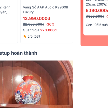
25cm, 200W, 
2 Kênh
Vang Số AAP Audio K9900II
Micro Không Dây
5.190.000
yến,
Luxury
6.710.000đ
7.390.000đ
-
13.990.000đ
8.740.000đ
-23%
22.000.000đ
-36%
Còn 10/15 suấ
Quà
400.000đ
Quà trị giá
220.000đ
5/5
(71)
5/5
(53)
setup hoàn thành