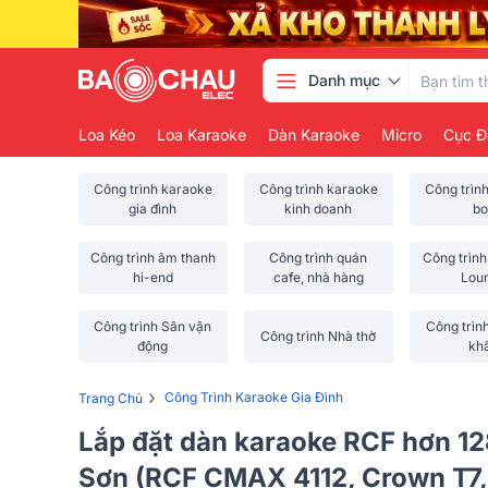
Danh mục
Loa Kéo
Loa Karaoke
Dàn Karaoke
Micro
Cục Đ
Công trình karaoke
Công trình karaoke
Công trìn
gia đình
kinh doanh
bo
Công trình âm thanh
Công trình quán
Công trình
hi-end
cafe, nhà hàng
Lou
Công trình Sân vận
Công trìn
Công trình Nhà thờ
động
kh
›
Công Trình Karaoke Gia Đình
Trang Chủ
Lắp đặt dàn karaoke RCF hơn 12
Sơn (RCF CMAX 4112, Crown T7,