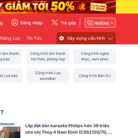
ng
Đăng nhập
Trả góp
Hotline
 Năng Lực
Tin Tức
Xây dựng cấu hình
nh âm thanh
Công trình âm thanh
Công trình nghe
ng báo
hội thảo, phòng họp
nhạc, xem phim
Công trình Loa
nh Loa kéo
Công trình Bàn DJ
soundbar
ẤT
Lắp đặt dàn karaoke Philips hơn 39 triệu
cho chị Thùy ở Nam Định (CSS2120/70,