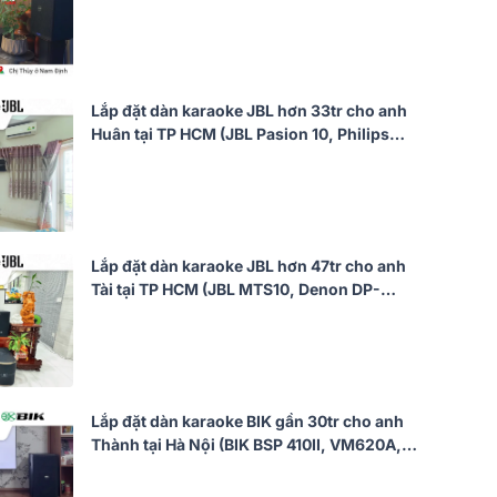
CSS1917/70, CSS1910/70, CSS2890/70,
CSS2110/70)
Lắp đặt dàn karaoke JBL hơn 33tr cho anh
Huân tại TP HCM (JBL Pasion 10, Philips
CSS5561/70, Philips CSS3751/70, Bksound
SW612 MKII...)
Lắp đặt dàn karaoke JBL hơn 47tr cho anh
Tài tại TP HCM (JBL MTS10, Denon DP-
N1600, JBL Pasion 12SP)
Lắp đặt dàn karaoke BIK gần 30tr cho anh
Thành tại Hà Nội (BIK BSP 410II, VM620A,
VK-R51, VK-M51)