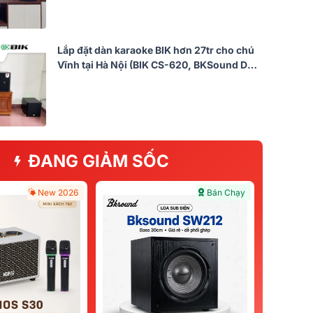
Lắp đặt dàn karaoke BIK hơn 27tr cho chú
Vĩnh tại Hà Nội (BIK CS-620, BKSound DKA
6500, SW512)
ĐANG GIẢM SỐC
New 2026
Bán Chạy