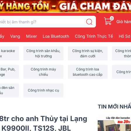
0
Giỏ hà
ẩy
Vang
Mixer
Loa Bluetooth
Công Trình Thực Tế
Hồ Sơ
h karaoke
Công trình sân khấu,
Công trình sự kiện,
Công trì
x
hội trường
đám cưới
thô
 Bar, Pub,
Công trình máy
Công trình loa
Công trì
nge
chiếu
bluetooth cao cấp
h đèn sân
Công trình nhạc cụ
ấu
TIN MỚI NH
8tr cho anh Thủy tại Lạng
 K9900II, TS12S, JBL