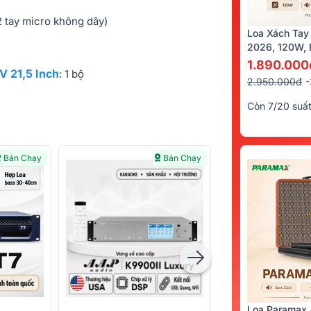
 2 tay micro không dây)
Loa Xách Tay
2026, 120W, B
Kèm 2 Tay Mi
1.890.000
V 21,5 Inch
: 1 bộ
2.950.000đ
Còn 7/20 suấ
Bán Chạy
Bán Chạy
Loa Paramax 