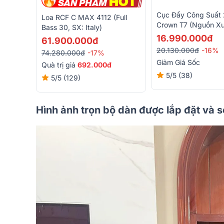
Cục Đẩy Công Suất 
Loa RCF C MAX 4112 (full
Crown T7 (Nguồn Xu
Bass 30, SX: Italy)
Class H, 675W)
16.990.000đ
61.900.000đ
20.130.000đ
-16%
74.280.000đ
-17%
Giảm Giá Sốc
Quà trị giá
692.000đ
5/5
(38)
5/5
(129)
Hình ảnh trọn bộ dàn được lắp đặt và 