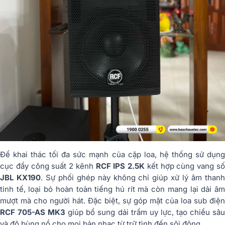
Để khai thác tối đa sức mạnh của cặp loa, hệ thống sử dụng
cục đẩy công suất 2 kênh
RCF IPS 2.5K
kết hợp cùng vang s
JBL KX190
. Sự phối ghép này không chỉ giúp xử lý âm than
tinh tế, loại bỏ hoàn toàn tiếng hú rít mà còn mang lại dải âm
mượt mà cho người hát. Đặc biệt, sự góp mặt của loa sub điện
RCF 705-AS MK3
giúp bổ sung dải trầm uy lực, tạo chiều sâ
và độ bùng nổ cho mọi bản nhạc từ trữ tình đến sôi động.