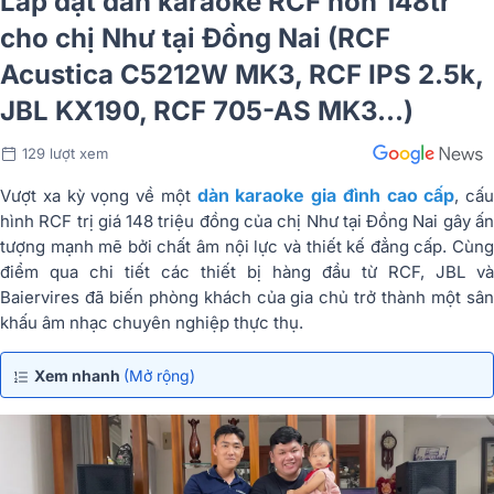
Lắp đặt dàn karaoke RCF hơn 148tr
cho chị Như tại Đồng Nai (RCF
Acustica C5212W MK3, RCF IPS 2.5k,
JBL KX190, RCF 705-AS MK3...)
129 lượt xem
dàn karaoke gia đình cao cấp
Vượt xa kỳ vọng về một
, cấu
hình RCF trị giá 148 triệu đồng của chị Như tại Đồng Nai gây ấn
tượng mạnh mẽ bởi chất âm nội lực và thiết kế đẳng cấp. Cùng
điểm qua chi tiết các thiết bị hàng đầu từ RCF, JBL và
Baiervires đã biến phòng khách của gia chủ trở thành một sân
khấu âm nhạc chuyên nghiệp thực thụ.
Xem nhanh
(Mở rộng)