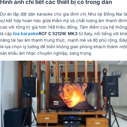
Hình ảnh chi tiết các thiết bị có trong dàn
Dự án lắp đặt dàn karaoke cho gia đình chị Như tại Đồng Nai là
sự kết hợp hoàn hảo giữa thẩm mỹ và chất lượng âm thanh đỉnh
cao với tổng trị giá hơn 148 triệu đồng. Tâm điểm của hệ thống
loa karaoke
là cặp
RCF C 5212W MK3
từ Italy, nổi tiếng với kh
năng tái tạo âm thanh trung thực, mạnh mẽ và độ phủ rộng. Đây
là lựa chọn lý tưởng để biến không gian phòng khách thành một
sân khấu âm nhạc chuyên nghiệp, sang trọng.