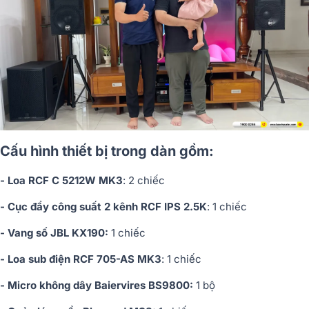
Cấu hình thiết bị trong dàn gồm:
- Loa RCF C 5212W MK3
: 2 chiếc
- Cục đẩy công suất 2 kênh RCF IPS 2.5K
: 1 chiếc
- Vang số JBL KX190:
1 chiếc
- Loa sub điện RCF 705-AS MK3
: 1 chiếc
- Micro không dây Baiervires BS9800:
1 bộ