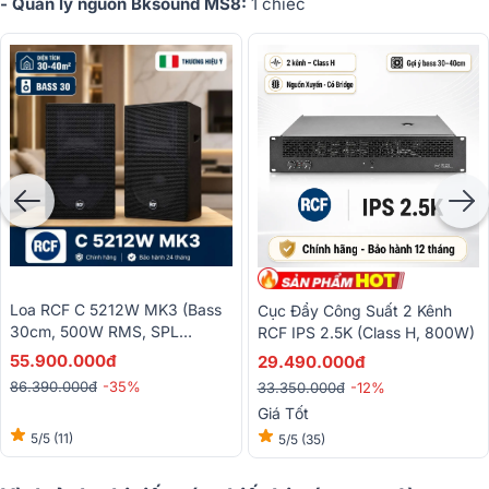
- Quản lý nguồn Bksound MS8:
1 chiếc
Loa RCF C 5212W MK3 (Bass
Cục Đẩy Công Suất 2 Kênh
30cm, 500W RMS, SPL
RCF IPS 2.5K (Class H, 800W)
132dB)
55.900.000đ
29.490.000đ
86.390.000đ
-35%
33.350.000đ
-12%
Giá Tốt
5/5
(11)
5/5
(35)