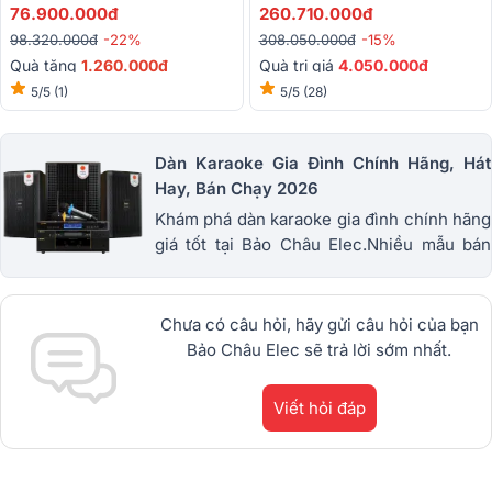
KX190, JBL IRX115S, JBL
MK3, RCF QPS 10K, RCF S
76.900.000đ
260.710.000đ
VM300, BIK BSQ-8)
8018 II, JBL VX9...)
98.320.000đ
-22%
308.050.000đ
-15%
Quà tặng
1.260.000đ
Quà trị giá
4.050.000đ
5/5
(1)
5/5
(28)
Dàn Karaoke Gia Đình Chính Hãng, Hát
Hay, Bán Chạy 2026
Khám phá dàn karaoke gia đình chính hãng
giá tốt tại Bảo Châu Elec.Nhiều mẫu bán
chạy từ JBL, BIK, RCF, Denon, Alto,
dBTechnologies, Philips Cao
Cấp.1900.0255
Chưa có câu hỏi, hãy gửi câu hỏi của bạn
Bảo Châu Elec sẽ trả lời sớm nhất.
Viết hỏi đáp