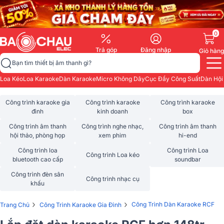
0
Trả góp
Đăng nhập
Giỏ hàng
Bạn tìm thiết bị âm thanh gì?
Loa Kéo
Loa Karaoke
Dàn Karaoke
Micro Không Dây
Cục Đẩy Công Suất
Dàn Hội
Công trình karaoke gia
Công trình karaoke
Công trình karaoke
đình
kinh doanh
box
Công trình âm thanh
Công trình nghe nhạc,
Công trình âm thanh
hội thảo, phòng họp
xem phim
hi-end
Công trình loa
Công trình Loa
Công trình Loa kéo
bluetooth cao cấp
soundbar
Công trình đèn sân
Công trình nhạc cụ
khấu
›
›
Công Trình Dàn Karaoke RCF
Trang Chủ
Công Trình Karaoke Gia Đình