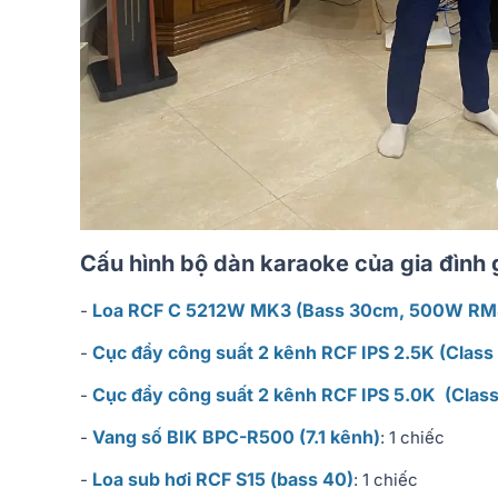
Cấu hình bộ dàn karaoke của gia đình
Loa RCF C 5212W MK3 (Bass 30cm, 500W RMS
-
Cục đẩy công suất 2 kênh RCF IPS 2.5K (Clas
-
Cục đẩy công suất 2 kênh RCF IPS 5.0K (Clas
-
Vang số BIK BPC-R500 (7.1 kênh)
-
: 1 chiếc
Loa sub hơi RCF S15 (bass 40)
-
: 1 chiếc