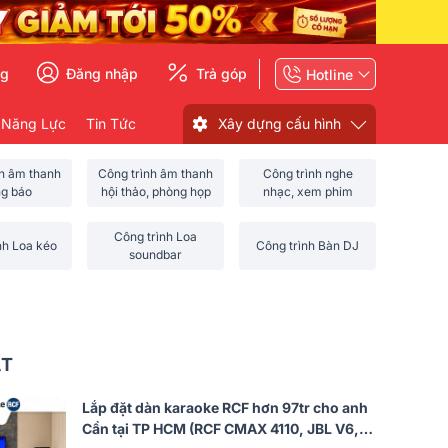
ng
Đăng nhập
Trả góp
Hotline
 Năng Lực
Tin Tức
Xây dựng cấu hình
nh âm thanh
Công trình âm thanh
Công trình nghe
ng báo
hội thảo, phòng họp
nhạc, xem phim
Công trình Loa
nh Loa kéo
Công trình Bàn DJ
soundbar
ẤT
Lắp đặt dàn karaoke RCF hơn 97tr cho anh
Cần tại TP HCM (RCF CMAX 4110, JBL V6,