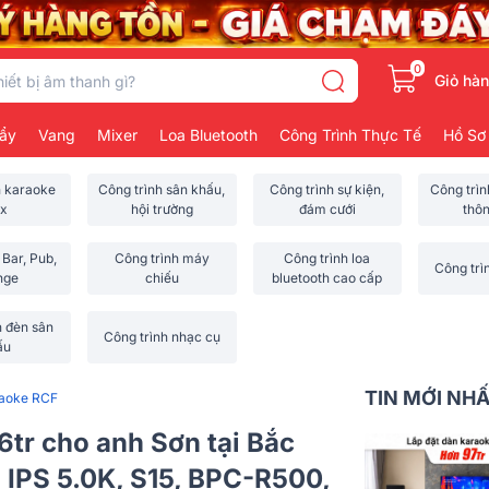
0
Giỏ hà
ẩy
Vang
Mixer
Loa Bluetooth
Công Trình Thực Tế
Hồ Sơ
h karaoke
Công trình sân khấu,
Công trình sự kiện,
Công trì
x
hội trường
đám cưới
thô
 Bar, Pub,
Công trình máy
Công trình loa
Công trì
nge
chiếu
bluetooth cao cấp
h đèn sân
Công trình nhạc cụ
ấu
TIN MỚI NH
raoke RCF
6tr cho anh Sơn tại Bắc
 IPS 5.0K, S15, BPC-R500,