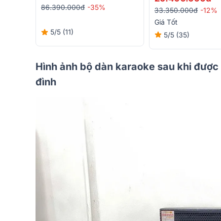
86.390.000đ
-35%
33.350.000đ
-12%
Giá Tốt
5/5
(11)
5/5
(35)
Hình ảnh bộ dàn karaoke sau khi được 
đình