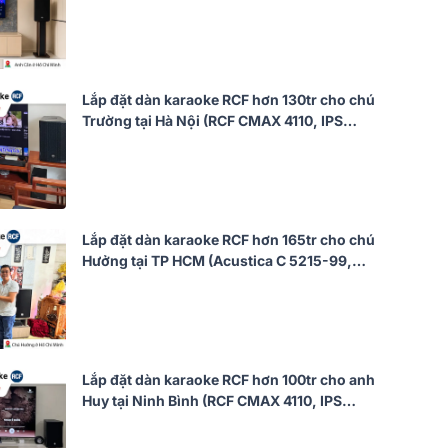
JBL KX190, Alto TS12S, JBL VM300)
Lắp đặt dàn karaoke RCF hơn 130tr cho chú
Trường tại Hà Nội (RCF CMAX 4110, IPS
1.5K, JBL VX9, 702AS MK3, VM300,…)
Lắp đặt dàn karaoke RCF hơn 165tr cho chú
Hưởng tại TP HCM (Acustica C 5215-99,
IPS 2.5K, AAP K9900II Luxury, RCF 705-AS
MK3, BS9800, TIYN M8)
Lắp đặt dàn karaoke RCF hơn 100tr cho anh
Huy tại Ninh Bình (RCF CMAX 4110, IPS
2.5K, JBL VX9, Pasion 12SP, BS-9800,…)