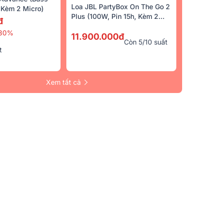
Loa JBL PartyBox On The Go 2
Kèm 2 Micro)
Plus (100W, Pin 15h, Kèm 2
đ
Micro)
30%
11.900.000đ
Còn 5/10 suất
t
Xem tất cả
15 (bass
Vang Số BIK BPC-R500 (7.1
Micro Không Dâ
Kênh)
8.990.000đ
13.290.000đ
9.720.000đ
-8