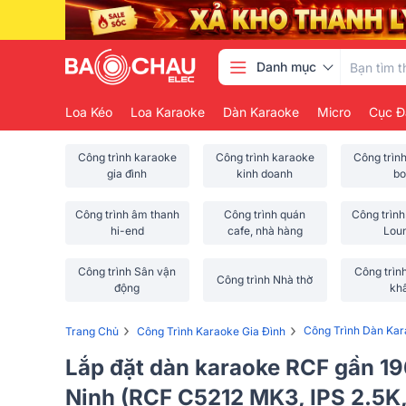
Danh mục
Loa Kéo
Loa Karaoke
Dàn Karaoke
Micro
Cục Đ
Công trình karaoke
Công trình karaoke
Công trìn
gia đình
kinh doanh
bo
Công trình âm thanh
Công trình quán
Công trình
hi-end
cafe, nhà hàng
Lou
Công trình Sân vận
Công trìn
Công trình Nhà thờ
động
kh
›
›
Công Trình Dàn Ka
Trang Chủ
Công Trình Karaoke Gia Đình
Lắp đặt dàn karaoke RCF gần 19
Ninh (RCF C5212 MK3, IPS 2.5K,