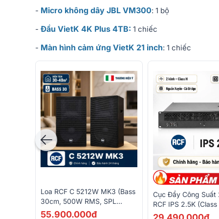
Micro không dây JBL VM300
-
: 1 bộ
Đầu VietK 4K Plus 4TB:
-
1 chiếc
Màn hình cảm ứng VietK 21 inch
-
: 1 chiếc
Loa RCF C 5212W MK3 (Bass
Cục Đẩy Công Suất 
30cm, 500W RMS, SPL
RCF IPS 2.5K (Class
132dB)
55.900.000đ
800W)
29.490.000đ