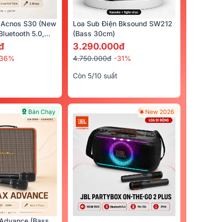
 Acnos S30 (New
Loa Sub Điện Bksound SW212
luetooth 5.0,
(bass 30cm)
cro)
đ
3.290.000đ
-36%
4.750.000đ
-31%
t
Còn 5/10 suất
Bán Chạy
New 2026
Advance (Bass