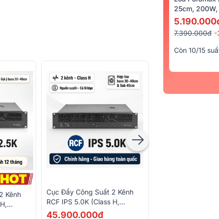
25cm, 200W, 
5.190.000
7.390.000đ
-
Còn 10/15 suấ
Cục Đẩy Công Suất 2 Kênh
Loa Sub Hơi RCF S
2 Kênh
RCF IPS 5.0K (Class H,
40)
 H,
1500W)
45.900.000đ
34.190.000đ