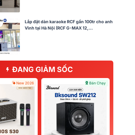
Lắp đặt dàn karaoke RCF gần 100tr cho anh
Vinh tại Hà Nội (RCF G-MAX 12,
Audiocenter CT3600, KX190, S3118A,…)
ĐANG GIẢM SỐC
New 2026
Bán Chạy