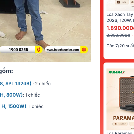
Loa Xách Tay
2026, 120W, B
Kèm 2 Tay Mi
1.890.000
2.950.000đ
Còn 7/20 suấ
 gồm:
, SPL 132dB)
: 2 chiếc
s H, 800W)
: 1 chiếc
s H, 1500W)
: 1 chiếc
Loa Paramax 