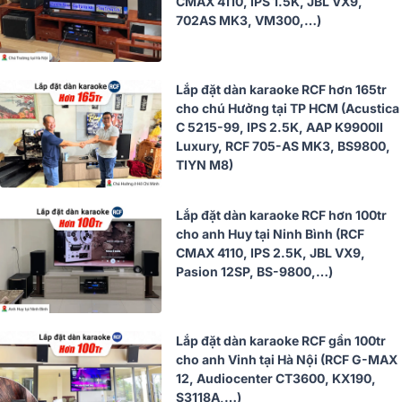
CMAX 4110, IPS 1.5K, JBL VX9,
702AS MK3, VM300,…)
Lắp đặt dàn karaoke RCF hơn 165tr
cho chú Hưởng tại TP HCM (Acustica
C 5215-99, IPS 2.5K, AAP K9900II
Luxury, RCF 705-AS MK3, BS9800,
TIYN M8)
Lắp đặt dàn karaoke RCF hơn 100tr
cho anh Huy tại Ninh Bình (RCF
CMAX 4110, IPS 2.5K, JBL VX9,
Pasion 12SP, BS-9800,…)
Lắp đặt dàn karaoke RCF gần 100tr
cho anh Vinh tại Hà Nội (RCF G-MAX
12, Audiocenter CT3600, KX190,
S3118A,…)