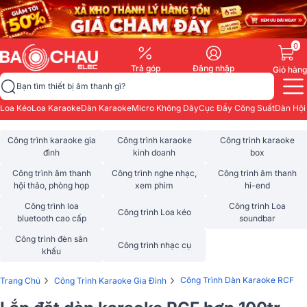
0
Trả góp
Đăng nhập
Giỏ hàng
Bạn tìm thiết bị âm thanh gì?
Loa Kéo
Loa Karaoke
Dàn Karaoke
Micro Không Dây
Cục Đẩy Công Suất
Dàn Hội
Công trình karaoke gia
Công trình karaoke
Công trình karaoke
đình
kinh doanh
box
Công trình âm thanh
Công trình nghe nhạc,
Công trình âm thanh
hội thảo, phòng họp
xem phim
hi-end
Công trình loa
Công trình Loa
Công trình Loa kéo
bluetooth cao cấp
soundbar
Công trình đèn sân
Công trình nhạc cụ
khấu
›
›
Công Trình Dàn Karaoke RCF
Trang Chủ
Công Trình Karaoke Gia Đình