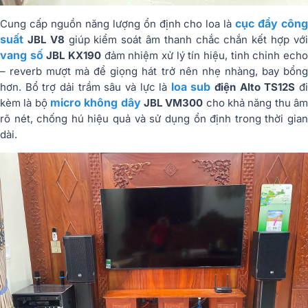
cục đẩy côn
Cung cấp nguồn năng lượng ổn định cho loa là
suất
JBL V8
giúp kiểm soát âm thanh chắc chắn kết hợp với
vang số
JBL KX190
đảm nhiệm xử lý tín hiệu, tinh chỉnh ech
– reverb mượt mà để giọng hát trở nên nhẹ nhàng, bay bổng
loa sub
hơn. Bổ trợ dải trầm sâu và lực là
điện Alto TS12S
đ
micro không dây
kèm là bộ
JBL VM300
cho khả năng thu â
rõ nét, chống hú hiệu quả và sử dụng ổn định trong thời gian
dài.