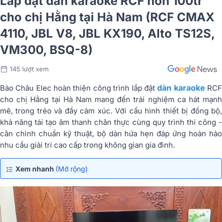
Lắp đặt dàn karaoke RCF hơn 100tr
cho chị Hằng tại Hà Nam (RCF CMAX
4110, JBL V8, JBL KX190, Alto TS12S,
VM300, BSQ-8)
145 lượt xem
dàn karaoke
Bảo Châu Elec hoàn thiện công trình lắp đặt
RC
cho chị Hằng tại Hà Nam mang đến trải nghiệm ca hát mạnh
mẽ, trong trẻo và đầy cảm xúc. Với cấu hình thiết bị đồng bộ,
khả năng tái tạo âm thanh chân thực cùng quy trình thi công -
căn chỉnh chuẩn kỹ thuật, bộ dàn hứa hẹn đáp ứng hoàn hảo
nhu cầu giải trí cao cấp trong không gian gia đình.
Xem nhanh
(Mở rộng)