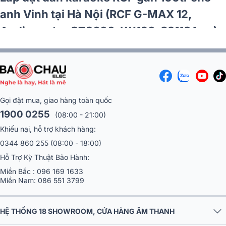
anh Vinh tại Hà Nội (RCF G-MAX 12,
Audiocenter CT3600, KX190, S3118A,…)
Gọi đặt mua, giao hàng toàn quốc
1900 0255
(08:00 - 21:00)
Khiếu nại, hỗ trợ khách hàng:
0344 860 255
(08:00 - 18:00)
Hỗ Trợ Kỹ Thuật Bảo Hành:
Miền Bắc :
096 169 1633
Miền Nam:
086 551 3799
HỆ THỐNG 18 SHOWROOM, CỬA HÀNG ÂM THANH