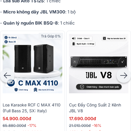
-
Loa sub Alto TS12S
: 1 chiếc
-
Micro không dây JBL VM300
: 1 bộ
-
Quản lý nguồn BIK BSQ-8
: 1 chiếc
Trả Góp 0%
Loa Karaoke RCF C MAX 4110
Cục Đẩy Công Suất 2 Kênh
(full Bass 25, SX: Italy)
JBL V8
54.900.000đ
17.690.000đ
65.880.000đ
-17%
21.010.000đ
-16%