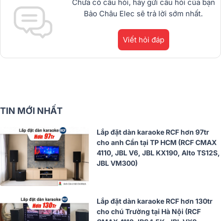
Cấp.1900.0255
Chưa có câu hỏi, hãy gửi câu hỏi của bạn
Bảo Châu Elec sẽ trả lời sớm nhất.
Viết hỏi đáp
TIN MỚI NHẤT
Lắp đặt dàn karaoke RCF hơn 97tr
cho anh Cần tại TP HCM (RCF CMAX
4110, JBL V6, JBL KX190, Alto TS12S,
JBL VM300)
Lắp đặt dàn karaoke RCF hơn 130tr
cho chú Trường tại Hà Nội (RCF