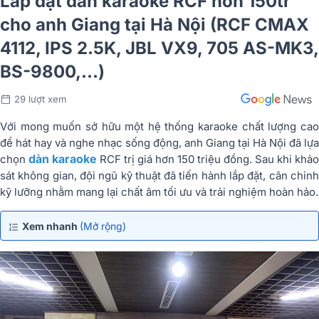
Lắp đặt dàn karaoke RCF hơn 150tr
cho anh Giang tại Hà Nội (RCF CMAX
4112, IPS 2.5K, JBL VX9, 705 AS-MK3,
BS-9800,…)
29 lượt xem
Với mong muốn sở hữu một hệ thống karaoke chất lượng cao
để hát hay và nghe nhạc sống động, anh Giang tại Hà Nội đã lựa
dàn karaoke
chọn
RCF trị giá hơn 150 triệu đồng. Sau khi khảo
sát không gian, đội ngũ kỹ thuật đã tiến hành lắp đặt, cân chỉnh
kỹ lưỡng nhằm mang lại chất âm tối ưu và trải nghiệm hoàn hảo.
Xem nhanh
(Mở rộng)