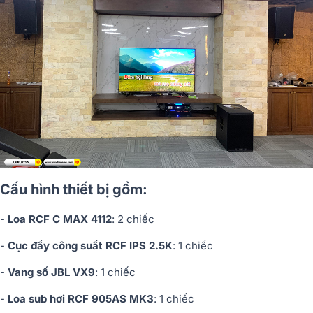
Cấu hình thiết bị gồm:
-
Loa RCF C MAX 4112
: 2 chiếc
-
Cục đẩy công suất RCF IPS 2.5K
: 1 chiếc
-
Vang số JBL VX9
: 1 chiếc
-
Loa sub hơi RCF 905AS MK3
: 1 chiếc