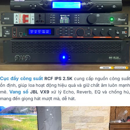
Cục đẩy công suất
RCF IPS 2.5K
cung cấp nguồn công suấ
ổn định, giúp loa hoạt động hiệu quả và giữ chất âm luôn mạnh
Vang số
mẽ.
JBL VX9
xử lý Echo, Reverb, EQ và chống hú
mang đến giọng hát mượt mà, dễ hát.