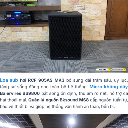
Loa sub
hơi RCF 905AS MK3
bổ sung dải trầm sâu, uy lực
Micro không dâ
tăng sự sống động cho toàn bộ hệ thống.
Baiervires BS9800
bắt sóng ổn định, thu âm rõ nét, hỗ trợ ca
hát thoải mái.
Quản lý nguồn Bksound MS8
cấp nguồn tuần tự
bảo vệ thiết bị và giúp hệ thống vận hành an toàn, bền bỉ.