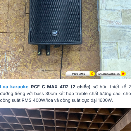
Loa karaoke
RCF C MAX 4112 (2 chiếc)
sở hữu thiết kế 2
đường tiếng với bass 30cm kết hợp treble chất lượng cao, cho
công suất RMS 400W/loa và công suất cực đại 1600W.