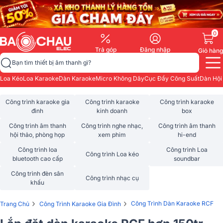
0
Trả góp
Đăng nhập
Giỏ hàng
Bạn tìm thiết bị âm thanh gì?
Loa Kéo
Loa Karaoke
Dàn Karaoke
Micro Không Dây
Cục Đẩy Công Suất
Dàn Hội
Công trình karaoke gia
Công trình karaoke
Công trình karaoke
đình
kinh doanh
box
Công trình âm thanh
Công trình nghe nhạc,
Công trình âm thanh
hội thảo, phòng họp
xem phim
hi-end
Công trình loa
Công trình Loa
Công trình Loa kéo
bluetooth cao cấp
soundbar
Công trình đèn sân
Công trình nhạc cụ
khấu
›
›
Công Trình Dàn Karaoke RCF
Trang Chủ
Công Trình Karaoke Gia Đình