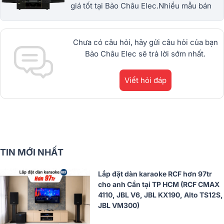
giá tốt tại Bảo Châu Elec.Nhiều mẫu bán
chạy từ JBL, BIK, RCF, Denon, Alto,
dBTechnologies, Philips Cao
Cấp.1900.0255
Chưa có câu hỏi, hãy gửi câu hỏi của bạn
Bảo Châu Elec sẽ trả lời sớm nhất.
Viết hỏi đáp
TIN MỚI NHẤT
Lắp đặt dàn karaoke RCF hơn 97tr
cho anh Cần tại TP HCM (RCF CMAX
4110, JBL V6, JBL KX190, Alto TS12S,
JBL VM300)