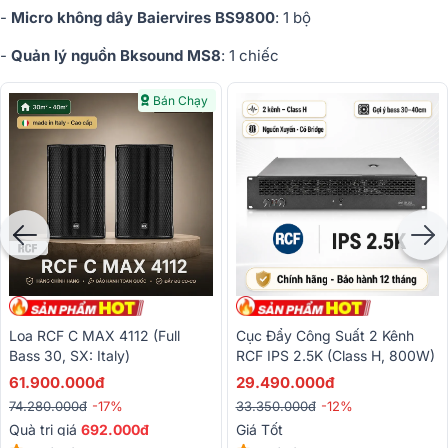
-
Micro không dây Baiervires BS9800
: 1 bộ
-
Quản lý nguồn Bksound MS8
: 1 chiếc
Bán Chạy
Loa RCF C MAX 4112 (full
Cục Đẩy Công Suất 2 Kênh
Bass 30, SX: Italy)
RCF IPS 2.5K (Class H, 800W)
61.900.000đ
29.490.000đ
74.280.000đ
-17%
33.350.000đ
-12%
Quà trị giá
692.000đ
Giá Tốt