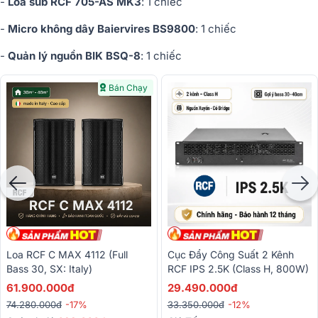
-
Loa sub RCF 705-AS MK3
: 1 chiếc
-
Micro không dây Baiervires BS9800
: 1 chiếc
-
Quản lý nguồn BIK BSQ-8
: 1 chiếc
Bán Chạy
Loa RCF C MAX 4112 (full
Cục Đẩy Công Suất 2 Kênh
Bass 30, SX: Italy)
RCF IPS 2.5K (Class H, 800W)
61.900.000đ
29.490.000đ
74.280.000đ
-17%
33.350.000đ
-12%