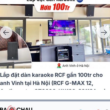
ke RCF hơn 97tr cho
Lắp đặt dàn kar
CM (RCF CMAX 4110, JBL
chú Trường tại 
lto TS12S, JBL VM300)
IPS 1.5K, JBL V
…)