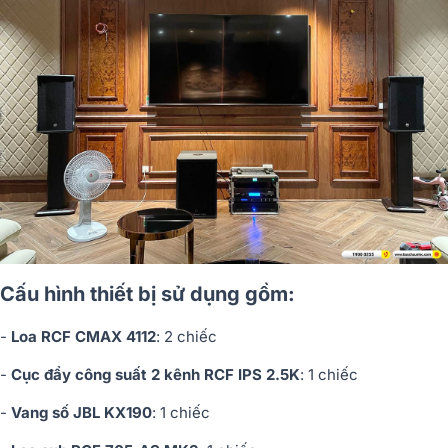
Cấu hình thiết bị sử dụng gồm:
-
Loa RCF CMAX 4112
: 2 chiếc
-
Cục đẩy công suất 2 kênh RCF IPS 2.5K
: 1 chiếc
-
Vang số JBL KX190
: 1 chiếc