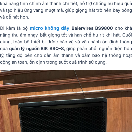
khả năng tinh chỉnh âm thanh chi tiết, hỗ trợ chống hú hiệu quả
và tạo hiệu ứng vang mượt mà, giúp giọng hát trở nên bay bổng
và dễ hát hơn.
micro không dây
Đi kèm là bộ
Baiervires BS9800
cho kh
năng thu âm nhạy, bắt giọng tốt và hạn chế hú rít khi hát. Cuối
cùng, toàn bộ thiết bị được bảo vệ và vận hành ổn định thông
qua
quản lý nguồn BIK BSQ-8
, giúp phân phối nguồn điện hợ
lý, tăng độ bền cho dàn âm thanh và đảm bảo hệ thống hoạt
động an toàn, ổn định trong suốt quá trình sử dụng.