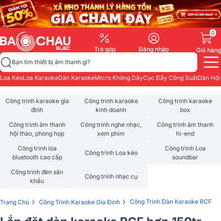
0
Trả góp
Đăng nhập
Giỏ hàng
Bạn tìm thiết bị âm thanh gì?
Loa Kéo
Loa Karaoke
Dàn Karaoke
Micro Không Dây
Cục Đẩy Công Suất
Dàn Hội
Công trình karaoke gia
Công trình karaoke
Công trình karaoke
đình
kinh doanh
box
Công trình âm thanh
Công trình nghe nhạc,
Công trình âm thanh
hội thảo, phòng họp
xem phim
hi-end
Công trình loa
Công trình Loa
Công trình Loa kéo
bluetooth cao cấp
soundbar
Công trình đèn sân
Công trình nhạc cụ
khấu
›
›
Công Trình Dàn Karaoke RCF
Trang Chủ
Công Trình Karaoke Gia Đình