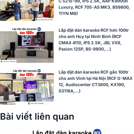
C 5215-99, IPS 2.5K, AAP K9900II
Luxury, RCF 705-AS MK3, BS9800,
TIYN M8)
Lắp đặt dàn karaoke RCF hơn 100tr
cho anh Huy tại Ninh Bình (RCF
CMAX 4110, IPS 2.5K, JBL VX9,
Pasion 12SP, BS-9800,…)
Lắp đặt dàn karaoke RCF gần 100tr
cho anh Vinh tại Hà Nội (RCF G-MAX
12, Audiocenter CT3600, KX190,
S3118A,…)
Bài viết liên quan