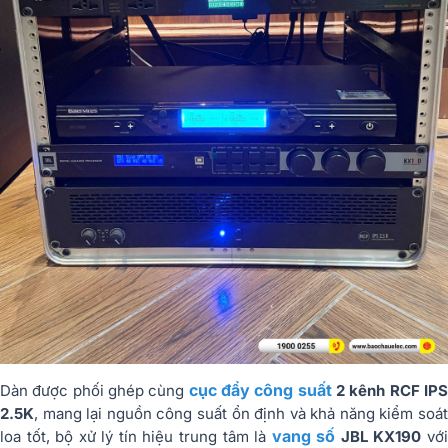
cục đẩy công suất
Dàn được phối ghép cùng
2 kênh RCF IP
2.5K
, mang lại nguồn công suất ổn định và khả năng kiểm soát
vang số
loa tốt, bộ xử lý tín hiệu trung tâm là
JBL KX190
vớ