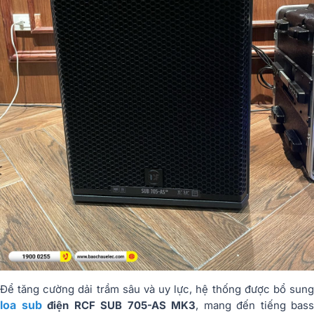
Để tăng cường dải trầm sâu và uy lực, hệ thống được bổ sung
loa sub
điện RCF SUB 705-AS MK3
, mang đến tiếng bass