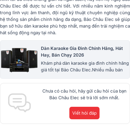
Châu Elec
để được tư vấn chi tiết. Với nhiều năm kinh nghiệ
trong lĩnh vực âm thanh, đội ngũ kỹ thuật chuyên nghiệp cùng
hệ thống sản phẩm chính hãng đa dạng,
Bảo Châu Elec
sẽ giúp
bạn sở hữu dàn karaoke phù hợp nhất, mang đến trải nghiệm ca
hát sống động ngay tại nhà.
Dàn Karaoke Gia Đình Chính Hãng, Hát
Hay, Bán Chạy 2026
Khám phá dàn karaoke gia đình chính hãng
giá tốt tại Bảo Châu Elec.Nhiều mẫu bán
chạy từ JBL, BIK, RCF, Denon, Alto,
dBTechnologies, Philips Cao
Cấp.1900.0255
Chưa có câu hỏi, hãy gửi câu hỏi của bạn
Bảo Châu Elec sẽ trả lời sớm nhất.
Viết hỏi đáp