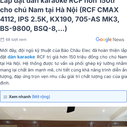
Lắp đặt dàn karaoke RCF hơn 150tr
cho chú Nam tại Hà Nội (RCF CMAX
4112, IPS 2.5K, KX190, 705-AS MK3,
BS-9800, BSQ-8,…)
68 lượt xem
Mới đây, đội ngũ kỹ thuật của
Bảo Châu Elec
đã hoàn thiện lắ
dàn karaoke
đặt
RCF trị giá hơn 150 triệu đồng cho chú Na
tại
Hà Nội
. Hệ thống được tư vấn và phối ghép kỹ lưỡng nhằ
mang lại chất âm mạnh mẽ, chi tiết cùng khả năng trình diễn ấn
tượng, đáp ứng trọn vẹn nhu cầu giải trí chất lượng cao của gia
đình.
Xem nhanh
(Mở rộng)