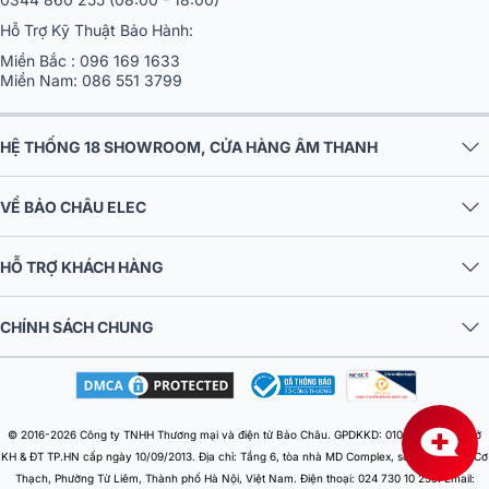
Hỗ Trợ Kỹ Thuật Bảo Hành:
Miền Bắc :
096 169 1633
Miền Nam:
086 551 3799
HỆ THỐNG 18 SHOWROOM, CỬA HÀNG ÂM THANH
VỀ BẢO CHÂU ELEC
HỖ TRỢ KHÁCH HÀNG
CHÍNH SÁCH CHUNG
© 2016-2026 Công ty TNHH Thương mại và điện tử Bảo Châu. GPDKKD: 0106303879 do Sở
KH & ĐT TP.HN cấp ngày 10/09/2013. Địa chỉ: Tầng 6, tòa nhà MD Complex, số 68 Nguyễn Cơ
Thạch, Phường Từ Liêm, Thành phố Hà Nội, Việt Nam. Điện thoại: 024 730 10 255. Email: