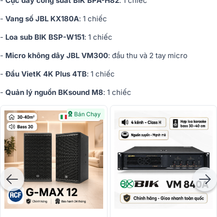
-
Cục đẩy công suất BIK BPA-H82
: 1 chiếc
-
Vang số JBL KX180A
: 1 chiếc
-
Loa sub BIK BSP-W151
: 1 chiếc
-
Micro không dây JBL VM300
: đầu thu và 2 tay micro
-
Đầu VietK 4K Plus 4TB
: 1 chiếc
-
Quản lý nguồn BKsound M8
: 1 chiếc
Bán Chạy