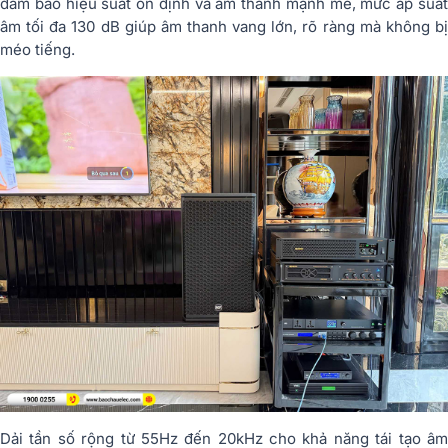
đảm bảo hiệu suất ổn định và âm thanh mạnh mẽ, mức áp suất
âm tối đa 130 dB giúp âm thanh vang lớn, rõ ràng mà không bị
méo tiếng.
Dải tần số rộng từ 55Hz đến 20kHz cho khả năng tái tạo âm