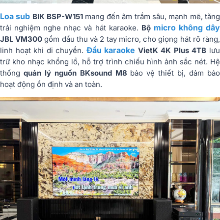
Loa sub
BIK BSP-W151
mang đến âm trầm sâu, mạnh mẽ, tăn
micro không dâ
trải nghiệm nghe nhạc và hát karaoke.
Bộ
JBL VM300
gồm đầu thu và 2 tay micro, cho giọng hát rõ ràng
Đầu karaoke
linh hoạt khi di chuyển.
VietK 4K Plus 4TB
lư
trữ kho nhạc khổng lồ, hỗ trợ trình chiếu hình ảnh sắc nét. Hệ
thống
quản lý nguồn BKsound M8
bảo vệ thiết bị, đảm bả
hoạt động ổn định và an toàn.