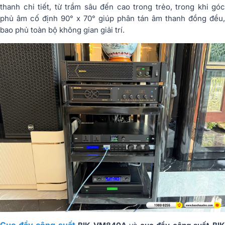
thanh chi tiết, từ trầm sâu đến cao trong trẻo, trong khi góc
phủ âm cố định 90° x 70° giúp phân tán âm thanh đồng đều,
bao phủ toàn bộ không gian giải trí.
Cục đẩy công suất