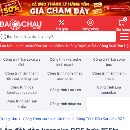
0
Trả góp
Đăng nhập
Giỏ hàng
Bạn tìm thiết bị âm thanh gì?
Loa Kéo
Loa Karaoke
Dàn Karaoke
Micro Không Dây
Cục Đẩy Công Suất
Dàn Hội
Công trình karaoke gia
Công trình karaoke
Công trình karaoke
đình
kinh doanh
box
Công trình âm thanh
Công trình nghe nhạc,
Công trình âm thanh
hội thảo, phòng họp
xem phim
hi-end
Công trình loa
Công trình Loa
Công trình Loa kéo
bluetooth cao cấp
soundbar
Công trình đèn sân
Công trình nhạc cụ
khấu
›
›
Công Trình Dàn Karaoke RCF
Trang Chủ
Công Trình Karaoke Gia Đình