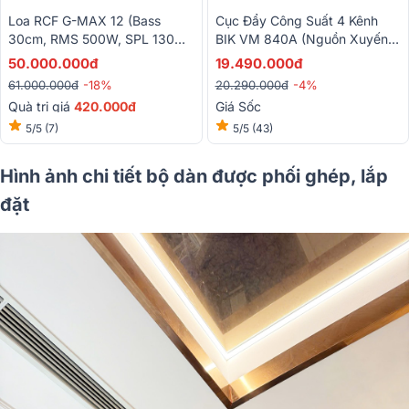
Loa RCF G-MAX 12 (Bass
Cục Đẩy Công Suất 4 Kênh
30cm, RMS 500W, SPL 130
BIK VM 840A (Nguồn Xuyến,
DB, Designed And Engineered
Class H, 800W)
50.000.000đ
19.490.000đ
In Italy)
61.000.000đ
-18%
20.290.000đ
-4%
Quà trị giá
420.000đ
Giá Sốc
5/5
(7)
5/5
(43)
Hình ảnh chi tiết bộ dàn được phối ghép, lắp
đặt