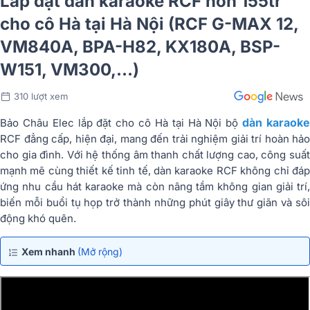
Lắp đặt dàn karaoke RCF hơn 155tr
cho cô Hà tại Hà Nội (RCF G-MAX 12,
VM840A, BPA-H82, KX180A, BSP-
W151, VM300,…)
310 lượt xem
dàn karaok
Bảo Châu Elec lắp đặt cho cô Hà tại Hà Nội bộ
RCF đẳng cấp, hiện đại, mang đến trải nghiệm giải trí hoàn hảo
cho gia đình. Với hệ thống âm thanh chất lượng cao, công suất
mạnh mẽ cùng thiết kế tinh tế, dàn karaoke RCF không chỉ đáp
ứng nhu cầu hát karaoke mà còn nâng tầm không gian giải trí,
biến mỗi buổi tụ họp trở thành những phút giây thư giãn và sôi
động khó quên.
Xem nhanh
(Mở rộng)