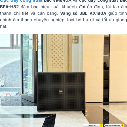
BIK VM840A
và
cục đẩy công suất BI
BPA-H82
đảm bảo hiệu suất khuếch đại ổn định, tái tạo âm
thanh chi tiết và cân bằng.
Vang số JBL KX180A
giúp tin
chỉnh âm thanh chuyên nghiệp, loại bỏ hú rít và tối ưu giọng
hát.