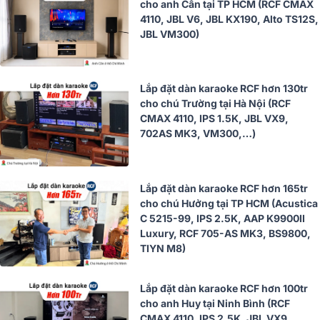
cho anh Cần tại TP HCM (RCF CMAX
4110, JBL V6, JBL KX190, Alto TS12S,
JBL VM300)
Lắp đặt dàn karaoke RCF hơn 130tr
cho chú Trường tại Hà Nội (RCF
CMAX 4110, IPS 1.5K, JBL VX9,
702AS MK3, VM300,…)
Lắp đặt dàn karaoke RCF hơn 165tr
cho chú Hưởng tại TP HCM (Acustica
C 5215-99, IPS 2.5K, AAP K9900II
Luxury, RCF 705-AS MK3, BS9800,
TIYN M8)
Lắp đặt dàn karaoke RCF hơn 100tr
cho anh Huy tại Ninh Bình (RCF
CMAX 4110, IPS 2.5K, JBL VX9,