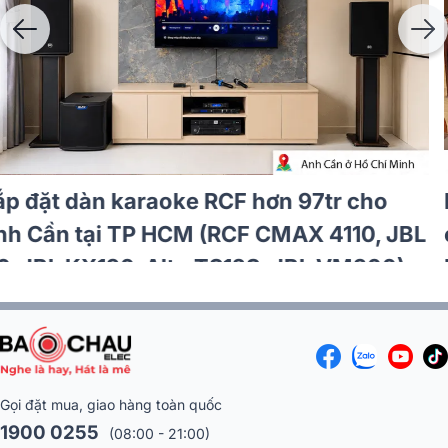
Lắp đặt dàn karaoke RCF hơn 97tr cho
anh Cần tại TP HCM (RCF CMAX 4110, JBL
V6, JBL KX190, Alto TS12S, JBL VM300)
Gọi đặt mua, giao hàng toàn quốc
1900 0255
(08:00 - 21:00)