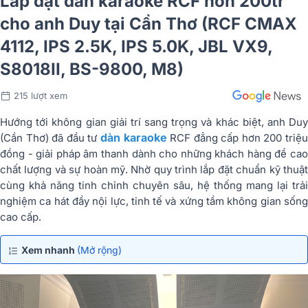
Lắp đặt dàn karaoke RCF hơn 200tr
cho anh Duy tại Cần Thơ (RCF CMAX
4112, IPS 2.5K, IPS 5.0K, JBL VX9,
S8018II, BS-9800, M8)
215 lượt xem
Hướng tới không gian giải trí sang trọng và khác biệt, anh Duy
dàn karaoke
(Cần Thơ) đã đầu tư
RCF đẳng cấp hơn 200 triệ
đồng - giải pháp âm thanh dành cho những khách hàng đề cao
chất lượng và sự hoàn mỹ. Nhờ quy trình lắp đặt chuẩn kỹ thuật
cùng khả năng tinh chỉnh chuyên sâu, hệ thống mang lại trải
nghiệm ca hát đầy nội lực, tinh tế và xứng tầm không gian sống
cao cấp.
Xem nhanh
(Mở rộng)