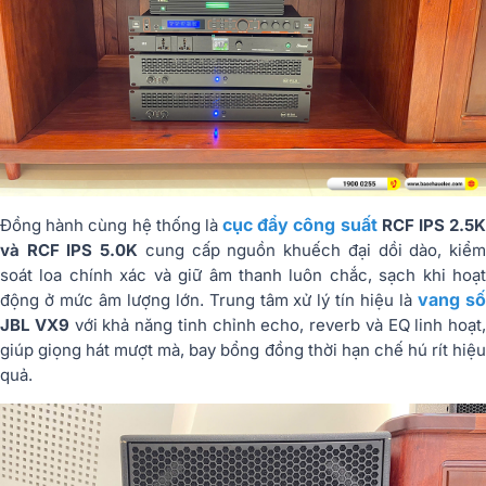
cục đẩy công suất
Đồng hành cùng hệ thống là
RCF IPS 2.5K
và RCF IPS 5.0K
cung cấp nguồn khuếch đại dồi dào, kiể
soát loa chính xác và giữ âm thanh luôn chắc, sạch khi hoạt
vang s
động ở mức âm lượng lớn. Trung tâm xử lý tín hiệu là
JBL VX9
với khả năng tinh chỉnh echo, reverb và EQ linh hoạt,
giúp giọng hát mượt mà, bay bổng đồng thời hạn chế hú rít hiệu
quả.