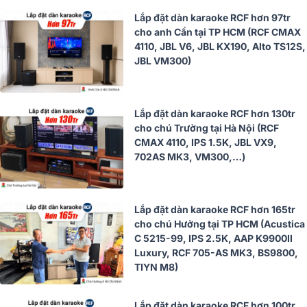
Lắp đặt dàn karaoke RCF hơn 97tr
cho anh Cần tại TP HCM (RCF CMAX
4110, JBL V6, JBL KX190, Alto TS12S,
JBL VM300)
Lắp đặt dàn karaoke RCF hơn 130tr
cho chú Trường tại Hà Nội (RCF
CMAX 4110, IPS 1.5K, JBL VX9,
702AS MK3, VM300,…)
Lắp đặt dàn karaoke RCF hơn 165tr
cho chú Hưởng tại TP HCM (Acustica
C 5215-99, IPS 2.5K, AAP K9900II
Luxury, RCF 705-AS MK3, BS9800,
TIYN M8)
Lắp đặt dàn karaoke RCF hơn 100tr