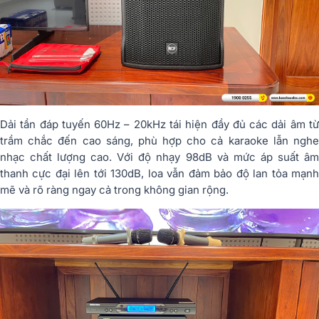
Dải tần đáp tuyến 60Hz – 20kHz tái hiện đầy đủ các dải âm từ
trầm chắc đến cao sáng, phù hợp cho cả karaoke lẫn nghe
nhạc chất lượng cao. Với độ nhạy 98dB và mức áp suất âm
thanh cực đại lên tới 130dB, loa vẫn đảm bảo độ lan tỏa mạnh
mẽ và rõ ràng ngay cả trong không gian rộng.