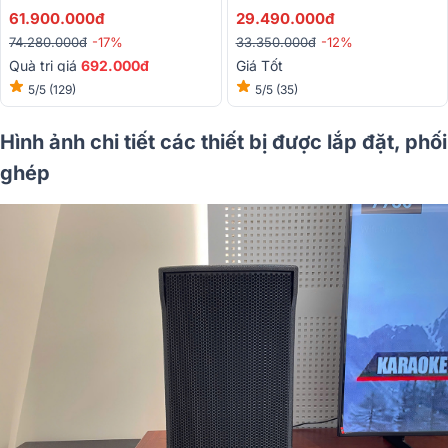
61.900.000đ
29.490.000đ
74.280.000đ
-17%
33.350.000đ
-12%
Quà trị giá
692.000đ
Giá Tốt
5/5
(129)
5/5
(35)
Hình ảnh chi tiết các thiết bị được lắp đặt, phối
ghép