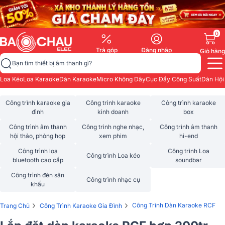
0
Trả góp
Đăng nhập
Giỏ hàng
Bạn tìm thiết bị âm thanh gì?
Loa Kéo
Loa Karaoke
Dàn Karaoke
Micro Không Dây
Cục Đẩy Công Suất
Dàn Hội
Công trình karaoke gia
Công trình karaoke
Công trình karaoke
đình
kinh doanh
box
Công trình âm thanh
Công trình nghe nhạc,
Công trình âm thanh
hội thảo, phòng họp
xem phim
hi-end
Công trình loa
Công trình Loa
Công trình Loa kéo
bluetooth cao cấp
soundbar
Công trình đèn sân
Công trình nhạc cụ
khấu
›
›
Công Trình Dàn Karaoke RCF
Trang Chủ
Công Trình Karaoke Gia Đình