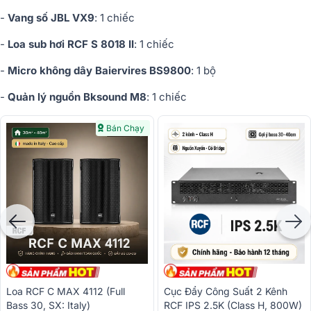
-
Vang số JBL VX9
: 1 chiếc
-
Loa sub hơi RCF S 8018 II
: 1 chiếc
-
Micro không dây Baiervires BS9800
: 1 bộ
-
Quản lý nguồn Bksound M8
: 1 chiếc
Bán Chạy
Loa RCF C MAX 4112 (full
Cục Đẩy Công Suất 2 Kênh
Bass 30, SX: Italy)
RCF IPS 2.5K (Class H, 800W)