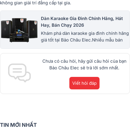
không gian giải trí đẳng cấp tại gia.
Dàn Karaoke Gia Đình Chính Hãng, Hát
Hay, Bán Chạy 2026
Khám phá dàn karaoke gia đình chính hãng
giá tốt tại Bảo Châu Elec.Nhiều mẫu bán
chạy từ JBL, BIK, RCF, Denon, Alto,
dBTechnologies, Philips Cao
Cấp.1900.0255
Chưa có câu hỏi, hãy gửi câu hỏi của bạn
Bảo Châu Elec sẽ trả lời sớm nhất.
Viết hỏi đáp
TIN MỚI NHẤT