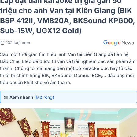
Lắp đặt dàn karaoke trị giá gần 50
triệu cho anh Van tại Kiên Giang (BIK
BSP 412II, VM820A, BKSound KP600,
Sub-15W, UGX12 Gold)
132 lượt xem
Sau một thời gian tìm hiểu, anh Van tại Liên Giang đã liên hệ
Bảo Châu Elec để được tư vấn và trải nghiệm các sản phẩm âm
thanh. Chúng tôi đã mang đến một bộ karaoke cực hay từ các
thiết bị chính hãng BIK, BKSound, Domus, BCE,… đáp ứng mọi
tiêu chuẩn khắt khe về âm thanh.
Xem nhanh
(Mở rộng)