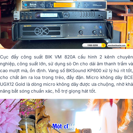
Cục đẩy công suất BIK VM 820A cấu hình 2 kênh chuyên
nghiệp, công suất lớn, sử dụng sò On cho dải âm thanh trầm và
cao mượt mà, ổn định. Vang số BKSound KP600 xử lý hú rít tốt,
cho chất âm ra loa trong trẻo, đầy đặn. Micro không dây BCE
UGX12 Gold là dòng micro không dây được ưa chuộng, nhờ khả
năng bắt sóng chuẩn xác, hỗ trợ giọng hát tốt.