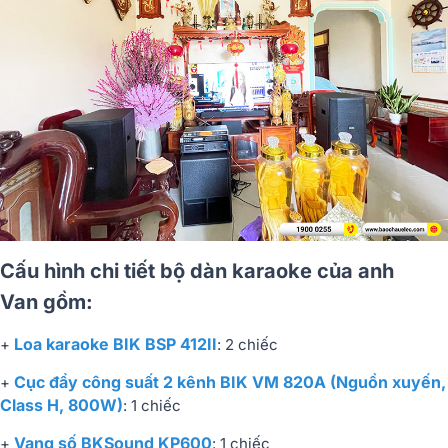
Cấu hình chi tiết bộ dàn karaoke của anh
Van gồm:
Loa karaoke BIK BSP 412II
+
: 2 chiếc
Cục đẩy công suất 2 kênh BIK VM 820A (Nguồn xuyến,
+
Class H, 800W)
: 1 chiếc
Vang số
BKSound KP600
+
: 1 chiếc