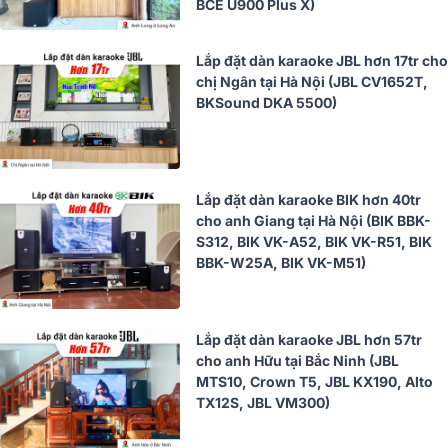
BCE U900 Plus X)
Lắp đặt dàn karaoke JBL hơn 17tr cho
chị Ngân tại Hà Nội (JBL CV1652T,
BKSound DKA 5500)
Lắp đặt dàn karaoke BIK hơn 40tr
cho anh Giang tại Hà Nội (BIK BBK-
S312, BIK VK-A52, BIK VK-R51, BIK
BBK-W25A, BIK VK-M51)
Lắp đặt dàn karaoke JBL hơn 57tr
cho anh Hữu tại Bắc Ninh (JBL
MTS10, Crown T5, JBL KX190, Alto
TX12S, JBL VM300)