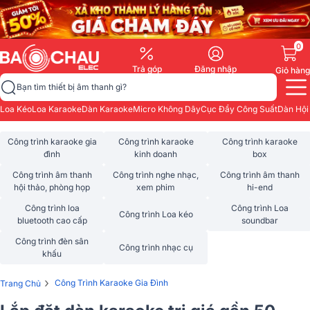
0
Trả góp
Đăng nhập
Giỏ hàng
Bạn tìm thiết bị âm thanh gì?
Loa Kéo
Loa Karaoke
Dàn Karaoke
Micro Không Dây
Cục Đẩy Công Suất
Dàn Hội
Công trình karaoke gia
Công trình karaoke
Công trình karaoke
đình
kinh doanh
box
Công trình âm thanh
Công trình nghe nhạc,
Công trình âm thanh
hội thảo, phòng họp
xem phim
hi-end
Công trình loa
Công trình Loa
Công trình Loa kéo
bluetooth cao cấp
soundbar
Công trình đèn sân
Công trình nhạc cụ
khấu
›
Công Trình Karaoke Gia Đình
Trang Chủ