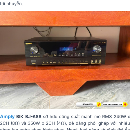
tơi nhuyễn.
Amply
BIK BJ-A88
sở hữu công suất mạnh mẽ RMS 240W 
2CH (8Ω) và 350W x 2CH (4Ω), dễ dàng phối ghép với nhiều
dòng loa nghe nhạc khác nhau. Ngoài khả năng khuếch đại ổn