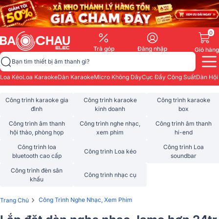
0
Trả góp
Đăng nhập
Giỏ hàng
Bạn tìm thiết bị âm thanh gì?
Loa Kéo
Loa Karaoke
Dàn Karaoke
Micro Không Dây
Cục Đẩy Công Suất
Dàn Hội
Công trình karaoke gia
Công trình karaoke
Công trình karaoke
đình
kinh doanh
box
Công trình âm thanh
Công trình nghe nhạc,
Công trình âm thanh
hội thảo, phòng họp
xem phim
hi-end
Công trình loa
Công trình Loa
Công trình Loa kéo
bluetooth cao cấp
soundbar
Công trình đèn sân
Công trình nhạc cụ
khấu
›
Công Trình Nghe Nhạc, Xem Phim
Trang Chủ