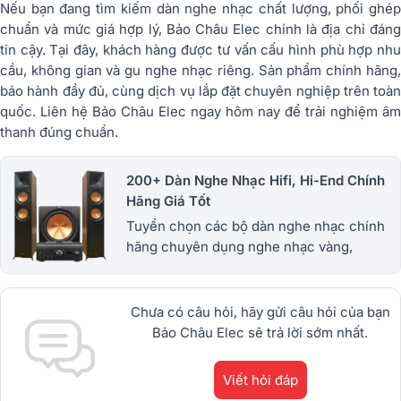
Nếu bạn đang tìm kiếm dàn nghe nhạc chất lượng, phối ghép
chuẩn và mức giá hợp lý, Bảo Châu Elec chính là địa chỉ đáng
tin cậy. Tại đây, khách hàng được tư vấn cấu hình phù hợp nhu
cầu, không gian và gu nghe nhạc riêng. Sản phẩm chính hãng,
bảo hành đầy đủ, cùng dịch vụ lắp đặt chuyên nghiệp trên toàn
quốc. Liên hệ Bảo Châu Elec ngay hôm nay để trải nghiệm âm
thanh đúng chuẩn.
200+ Dàn Nghe Nhạc Hifi, Hi-End Chính
Hãng Giá Tốt
Tuyển chọn các bộ dàn nghe nhạc chính
hãng chuyên dụng nghe nhạc vàng,
Bolero, Remix, Nonstop, nhạc trẻ HOT nhất
hiện nay. Đa dạng mẫu mã: JBL, B&W,
Tannoy...
Chưa có câu hỏi, hãy gửi câu hỏi của bạn
Bảo Châu Elec sẽ trả lời sớm nhất.
Viết hỏi đáp