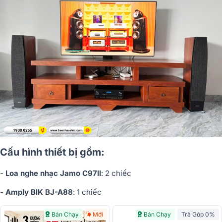
Cấu hình thiết bị gồm:
-
Loa nghe nhạc Jamo C97II
: 2 chiếc
-
Amply BIK BJ-A88
: 1 chiếc
Bán Chạy
Mới
Bán Chạy
Trả Góp 0%