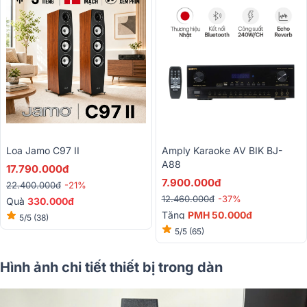
Loa Jamo C97 II
Amply Karaoke AV BIK BJ-
A88
17.790.000đ
7.900.000đ
22.400.000đ
-21%
12.460.000đ
-37%
Quà
330.000đ
Tặng
PMH 50.000đ
5/5
(38)
5/5
(65)
Hình ảnh chi tiết thiết bị trong dàn