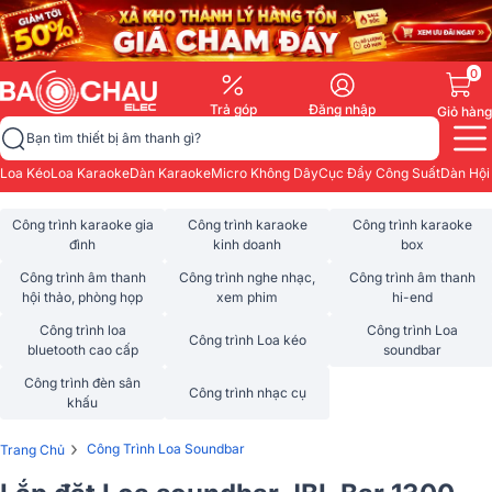
0
Trả góp
Đăng nhập
Giỏ hàng
Bạn tìm thiết bị âm thanh gì?
Loa Kéo
Loa Karaoke
Dàn Karaoke
Micro Không Dây
Cục Đẩy Công Suất
Dàn Hội
Công trình karaoke gia
Công trình karaoke
Công trình karaoke
đình
kinh doanh
box
Công trình âm thanh
Công trình nghe nhạc,
Công trình âm thanh
hội thảo, phòng họp
xem phim
hi-end
Công trình loa
Công trình Loa
Công trình Loa kéo
bluetooth cao cấp
soundbar
Công trình đèn sân
Công trình nhạc cụ
khấu
›
Công Trình Loa Soundbar
Trang Chủ