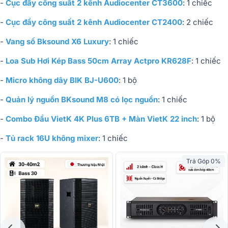
-
Cục đẩy công suất 2 kênh Audiocenter CT3600
: 1 chiếc
-
Cục đẩy công suất 2 kênh Audiocenter CT2400
: 2 chiếc
-
Vang số Bksound X6 Luxury
: 1 chiếc
-
Loa Sub Hơi Kép Bass 50cm Array Actpro KR628F
: 1 chiếc
-
Micro không dây BIK BJ-U600
: 1 bộ
-
Quản lý nguồn BKsound M8 có lọc nguồn
: 1 chiếc
-
Combo Đầu VietK 4K Plus 6TB + Màn VietK 22 inch
: 1 bộ
-
Tủ rack 16U không mixer
: 1 chiếc
Trả Góp 0%