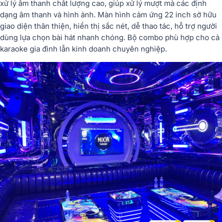
xử lý âm thanh chất lượng cao, giúp xử lý mượt mà các định
dạng âm thanh và hình ảnh. Màn hình cảm ứng 22 inch sở hữu
giao diện thân thiện, hiển thị sắc nét, dễ thao tác, hỗ trợ người
dùng lựa chọn bài hát nhanh chóng. Bộ combo phù hợp cho cả
karaoke gia đình lẫn kinh doanh chuyên nghiệp.