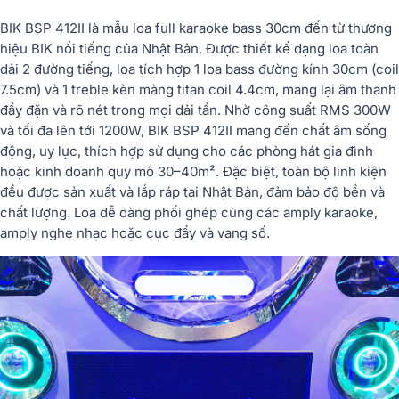
BIK BSP 412II là mẫu loa full karaoke bass 30cm đến từ thương
hiệu BIK nổi tiếng của Nhật Bản. Được thiết kế dạng loa toàn
dải 2 đường tiếng, loa tích hợp 1 loa bass đường kính 30cm (coil
7.5cm) và 1 treble kèn màng titan coil 4.4cm, mang lại âm thanh
đầy đặn và rõ nét trong mọi dải tần. Nhờ công suất RMS 300W
và tối đa lên tới 1200W, BIK BSP 412II mang đến chất âm sống
động, uy lực, thích hợp sử dụng cho các phòng hát gia đình
hoặc kinh doanh quy mô 30–40m². Đặc biệt, toàn bộ linh kiện
đều được sản xuất và lắp ráp tại Nhật Bản, đảm bảo độ bền và
chất lượng. Loa dễ dàng phối ghép cùng các amply karaoke,
amply nghe nhạc hoặc cục đẩy và vang số.