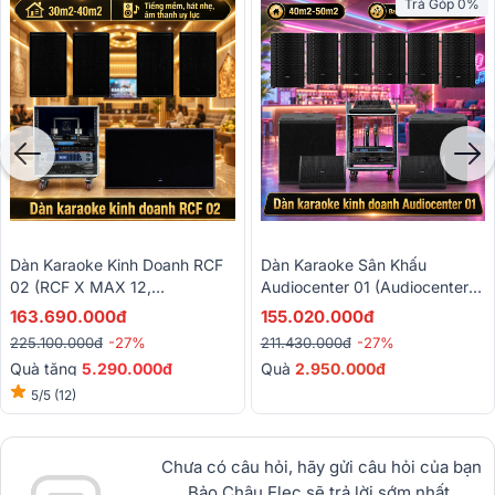
Trả Góp 0%
Dàn Karaoke Kinh Doanh RCF
Dàn Karaoke Sân Khấu
02 (RCF X MAX 12,
Audiocenter 01 (Audiocenter
Audiocenter PD800, Alto
MA15+, MA12+, S3118A, Alto
163.690.000đ
155.020.000đ
MP3350, BLS 218+, JBL VX9,
TMD16, WM3210A,…)
225.100.000đ
-27%
211.430.000đ
-27%
BS9800)
Quà tặng
5.290.000đ
Quà
2.950.000đ
5/5
(12)
Chưa có câu hỏi, hãy gửi câu hỏi của bạn
Bảo Châu Elec sẽ trả lời sớm nhất.