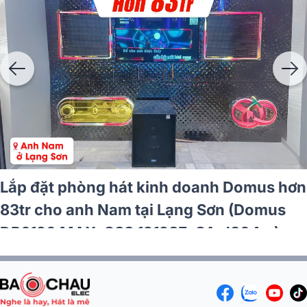
Lắp đặt phòng hát kinh doanh Domus hơn
90tr cho anh Hùng tại Phú Thọ (Domus
DP-6212 Max, VM840A, BPR-5800,
TS18S, BJ-U500II,…)