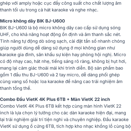
ghép với amply hoặc cục đẩy công suất cho chất lượng âm
thanh tối ưu trong cả hát karaoke và nghe nhạc.
Micro không dây BIK BJ-U600
BIK BJ-U600 là bộ micro không dây cao cấp sử dụng sóng
UHF, cho khả năng hoạt động ổn định và âm thanh sắc nét.
Tính năng tự động dò sóng sạch, cài đặt tần số nhanh chóng
giúp người dùng dễ dàng sử dụng ở mọi không gian như
karaoke gia đình, sân khấu sự kiện hay phòng hội nghị. Micro
có độ nhạy cao, hát nhẹ, tiếng sáng rõ ràng, không bị hụt hơi,
mang lại cảm giác thoải mái khi trình diễn. Bộ sản phẩm bao
gồm 1 đầu thu BJ-U600 và 2 tay micro, dễ dàng phối ghép
cùng vang số hoặc loa karaoke để nâng cao trải nghiệm âm
thanh tổng thể.
Combo Đầu VietK 4K Plus 6TB + Màn VietK 22 inch
Combo VietK 4K Plus 6TB kết hợp cùng màn hình VietK 22
inch là lựa chọn lý tưởng cho các dàn karaoke hiện đại, mang
lại trải nghiệm giải trí tiện nghi và chuyên nghiệp. Đầu karaoke
VietK sử dụng ổ cứng 6TB, tích hợp kho nhạc khổng lồ cùng bộ