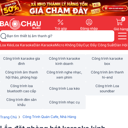
0
Trả góp
Đăng nhập
Giỏ hàng
Bạn tìm thiết bị âm thanh gì?
Loa Kéo
Loa Karaoke
Dàn Karaoke
Micro Không Dây
Cục Đẩy Công Suất
Dàn Hội
Công trình karaoke gia
Công trình karaoke
Công trình karaoke
đình
kinh doanh
box
Công trình âm thanh
Công trình nghe nhạc,
Công trình âm thanh
hội thảo, phòng họp
xem phim
hi-end
Công trình loa
Công trình Loa
Công trình Loa kéo
bluetooth cao cấp
soundbar
Công trình đèn sân
Công trình nhạc cụ
khấu
›
Công Trình Quán Cafe, Nhà Hàng
Trang Chủ