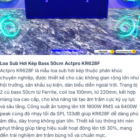
Loa Sub Hơi Kép Bass 50cm Actpro KR628F
Actpro KR628F là mẫu loa sub hơi kép thuộc phân khúc
chuyên nghiệp, được thiết kế cho các không gian rộng lớn như
hội trường, sân khấu sự kiện, dàn biểu diễn ngoài trời. Trang bị
2 củ bass 50cm từ Ferrite, coil loa 100mm, từ 220mm, kết hợp
màng loa cao cấp, cho khả năng tái tạo âm trầm cực kỳ uy lực
và sâu lắng. Công suất ấn tượng lên tới 1600W RMS và 6400W
peak cùng độ nhạy tối đa SPL 133dB giúp KR628F dễ dàng phủ
âm đều, dày trong không gian lớn. Thiết kế lưu thông khí nén
phụt thẳng giúp tăng hiệu suất hoạt động lên tới 30%, mang
đến trải nghiệm âm trầm bùng nổ và chuẩn mực.