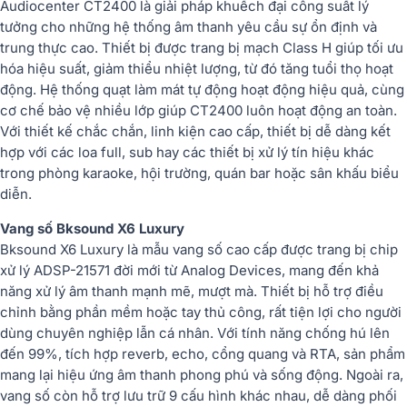
Audiocenter CT2400 là giải pháp khuếch đại công suất lý
tưởng cho những hệ thống âm thanh yêu cầu sự ổn định và
trung thực cao. Thiết bị được trang bị mạch Class H giúp tối ưu
hóa hiệu suất, giảm thiểu nhiệt lượng, từ đó tăng tuổi thọ hoạt
động. Hệ thống quạt làm mát tự động hoạt động hiệu quả, cùng
cơ chế bảo vệ nhiều lớp giúp CT2400 luôn hoạt động an toàn.
Với thiết kế chắc chắn, linh kiện cao cấp, thiết bị dễ dàng kết
hợp với các loa full, sub hay các thiết bị xử lý tín hiệu khác
trong phòng karaoke, hội trường, quán bar hoặc sân khấu biểu
diễn.
Vang số Bksound X6 Luxury
Bksound X6 Luxury là mẫu vang số cao cấp được trang bị chip
xử lý ADSP-21571 đời mới từ Analog Devices, mang đến khả
năng xử lý âm thanh mạnh mẽ, mượt mà. Thiết bị hỗ trợ điều
chỉnh bằng phần mềm hoặc tay thủ công, rất tiện lợi cho người
dùng chuyên nghiệp lẫn cá nhân. Với tính năng chống hú lên
đến 99%, tích hợp reverb, echo, cổng quang và RTA, sản phẩm
mang lại hiệu ứng âm thanh phong phú và sống động. Ngoài ra,
vang số còn hỗ trợ lưu trữ 9 cấu hình khác nhau, dễ dàng phối