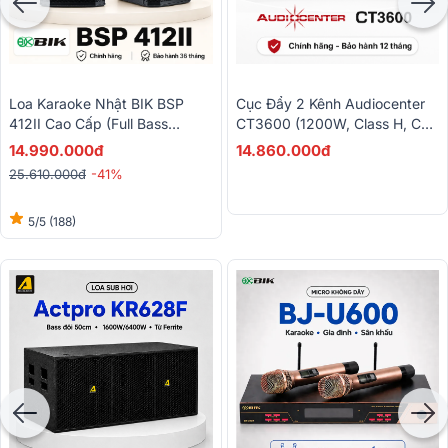
Loa Karaoke Nhật BIK BSP
Cục Đẩy 2 Kênh Audiocenter
412II Cao Cấp (Full Bass
CT3600 (1200W, Class H, Có
30cm)
Bridge)
14.990.000đ
14.860.000đ
25.610.000đ
-41%
5/5
(188)