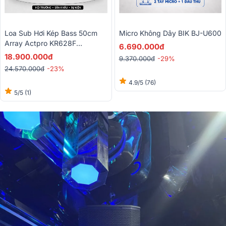
Loa Sub Hơi Kép Bass 50cm
Micro Không Dây BIK BJ-U600
Array Actpro KR628F
6.690.000đ
(1600W/6400W)
18.900.000đ
9.370.000đ
-29%
24.570.000đ
-23%
4.9/5
(76)
5/5
(1)