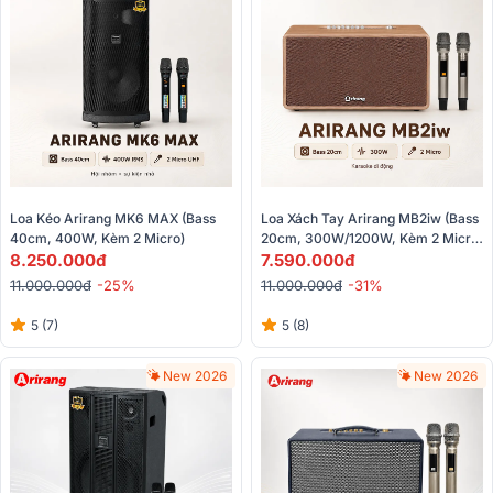
Loa Kéo Arirang MK6 MAX (Bass 
Loa Xách Tay Arirang MB2iw (bass 
40cm, 400W, Kèm 2 Micro)
20cm, 300W/1200W, Kèm 2 Micro 
8.250.000đ
)
7.590.000đ
11.000.000đ
-25%
11.000.000đ
-31%
5 (7)
5 (8)
New 2026
New 2026