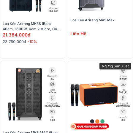
Loa Kéo Arirang MK5 Max
Loa Kéo Arirang MK5S (Bass 
40cm, 1600W, Kèm 2 Micro, Có 
Liên Hệ
Màn Hình)
21.384.000đ
23.760.000đ
-10%
Ngừng Sản Xuất
Loa Kéo Arirang MK3 MAX (Bass 