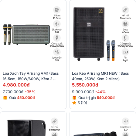
Loa Xách Tay Arirang AM1 (Bass 
Loa Kéo Arirang MK1 NEW ( Bass 
16.5cm, 150W/600W, Kèm 2 
40cm, 250W, Kèm 2 Micro)
Micro)
4.980.000đ
5.550.000đ
7.700.000đ
-35%
9.900.000đ
-44%
Quà
450.000đ
Quà trị giá
540.000đ
5 (10)