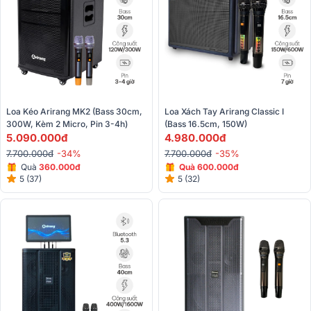
Loa Kéo Arirang MK2 (Bass 30cm, 
Loa Xách Tay Arirang Classic I 
300W, Kèm 2 Micro, Pin 3-4h)
(Bass 16.5cm, 150W)
5.090.000đ
4.980.000đ
7.700.000đ
-34%
7.700.000đ
-35%
Quà
360.000đ
Quà 600.000đ
5 (37)
5 (32)