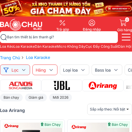
0
Trả góp
Đăng nhập
Giỏ hàng
Bạn tìm thiết bị âm thanh gì?
Loa Kéo
Loa Karaoke
Dàn Karaoke
Micro Không Dây
Cục Đẩy Công Suất
Dàn Hội
›
Loa Karaoke
Trang Chủ
Lọc
Hãng
Loại loa
Bass loa
C
Bán chạy
Giảm giá
Mới 2026
Sắp xếp theo:
Nổi bật
Loa Arirang
Bán Chạy
Bán Chạy