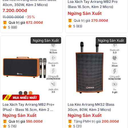
Loa Xách Tay Arirang MB2 Pro 
40cm, 350W, Kèm 2 Micro)
(Bass 16.5cm, Kèm 2 Micro)
7.200.000đ
Ngừng Sản Xuất
11.000.000đ
-35%
Quà trị giá
27
0
.000đ
Quà trị giá
672.000đ
5 (83)
5 (68)
Ngừng Sản Xuất
Ngừng Sản Xuất
Loa Xách Tay Arirang MB2 Pro+ 
Loa Kéo Arirang MKS2 (Bass 
(Plus) - (Bass 16.5cm, Kèm 2 
30cm, 80W, Kèm 2 Micro)
Micro)
Ngừng Sản Xuất
Ngừng Sản Xuất
Quà trị giá
550
.
000đ
Tặng PMH trị giá
200.000đ
5 (16)
5 (31)