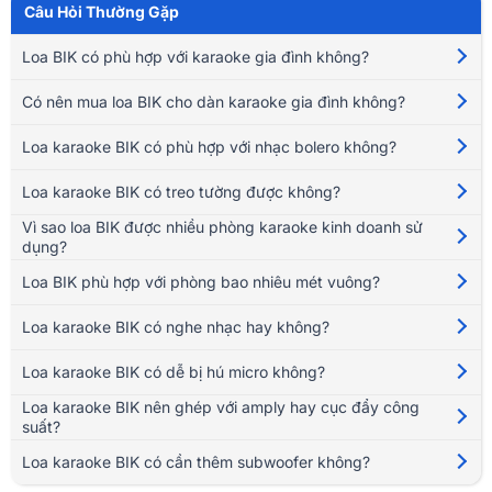
Các dòng loa BIK được chế tạo từ chính thị trường âm nhạc khắt khe,
Câu Hỏi Thường Gặp
trải qua quy trình kiểm tra chất lượng sản phẩm nghiêm ngặt của Nhật
Loa BIK có phù hợp với karaoke gia đình không?
nên chất lượng âm thanh của dòng loa karaoke BIK này đã được gọt rũa
rất tỉ mỉ nhằm mang đến những sản phẩm chất lượng và hoàn hảo
Có nên mua loa BIK cho dàn karaoke gia đình không?
nhất, đáp ứng đầy đủ nhu cầu của khách hàng và có thể tương ứng với
bất kỳ hệ thống âm thanh chuyên nghiệp nào.
Loa karaoke BIK có phù hợp với nhạc bolero không?
Tổng quan về loa BIK
Loa karaoke BIK có treo tường được không?
Hãng sản
Vì sao loa BIK được nhiều phòng karaoke kinh doanh sử
BIK Co. Ltd
xuất:
dụng?
Xuất xứ:
Nhật Bản
Loa BIK phù hợp với phòng bao nhiêu mét vuông?
Chủ tịch:
Mr. Hideaki Beniya
Loa karaoke BIK có nghe nhạc hay không?
Thành lập:
NOVEMBER 15. 2000
Loa karaoke BIK có dễ bị hú micro không?
3-17-1 YANAKA CHO, KOSHIGAYA SHI SAITAMA KEN
Địa chỉ:
Loa karaoke BIK nên ghép với amply hay cục đẩy công
343-0856 JAPAN
suất?
Bảo hành:
3 năm
Loa karaoke BIK có cần thêm subwoofer không?
Lỗi 1 đổi 1:
Trong 15 ngày