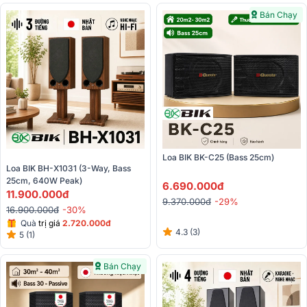
Bán Chạy
Loa BIK BK-C25 (Bass 25cm)
Loa BIK BH-X1031 (3-Way, Bass 
25cm, 640W Peak)
6.690.000đ
11.900.000đ
9.370.000đ
-29%
16.900.000đ
-30%
Quà
trị giá
2.72
0.000đ
4.3 (3)
5 (1)
Bán Chạy