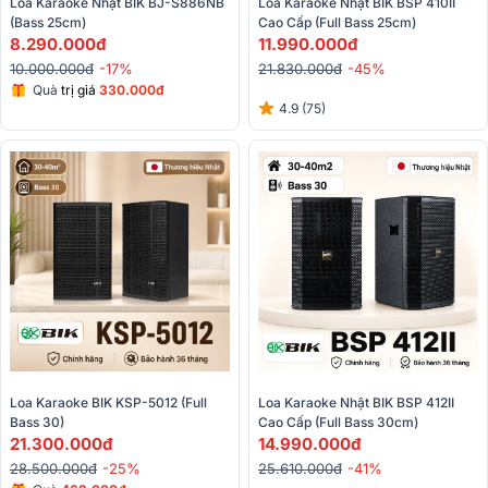
Loa Karaoke Nhật BIK BJ-S886NB 
Loa Karaoke Nhật BIK BSP 410II 
(Bass 25cm)
Cao Cấp (Full Bass 25cm)
8.290.000đ
11.990.000đ
10.000.000đ
-17%
21.830.000đ
-45%
Quà
trị giá
330.000đ
4.9 (75)
Loa Karaoke BIK KSP-5012 (Full 
Loa Karaoke Nhật BIK BSP 412II 
Bass 30)
Cao Cấp (Full Bass 30cm)
21.300.000đ
14.990.000đ
28.500.000đ
-25%
25.610.000đ
-41%