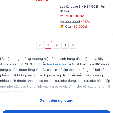
Loa Karaoke BIK KSP-5015 (Full 
Bass 40)
29.900.000đ
40.000.000đ
-25%
Quà
462.000đ
«
1
2
3
»
Là một trong những thương hiệu âm thanh hàng đầu hiện nay, BIK
Audio chiếm tới 90% thị phần
loa karaoke
tại Nhật Bản. Loa BIK đã và
đang chiếm được lòng tin của các tín đồ âm thanh không chỉ bởi sản
phẩm chất lượng mà còn là ở giá cả hợp lý, nhiều mẫu mã đa dạng,
nhiều kích thước khác nhau có loa karaoke đứng, loa karaoke nằm đáp
ứng nhu cầu cao trong lĩnh vực karaoke gia đình cho tới các phòng hát
chuyên nghiệp.
Xem thêm nội dung
Tóm Tắt Nội Dung
(Mở rộng)