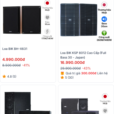
Loa BIK BH-X631
Loa BIK KSP 8012 Cao Cấp (Full 
Bass 30 - Japan)
4.990.000đ
16.990.000đ
8.500.000đ
-41%
29.900.000đ
-43%
Quà trị giá
300.000đ
Liên hệ
4.8 (5)
5 (30)
để có giá tốt nhất