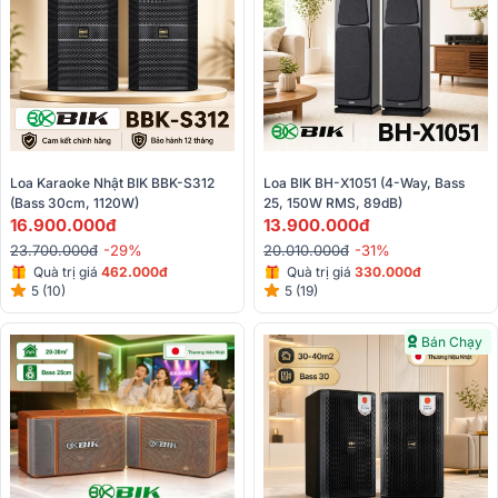
Loa Karaoke Nhật BIK BBK-S312 
Loa BIK BH-X1051 (4-Way, Bass 
(Bass 30cm, 1120W)
25, 150W RMS, 89dB)
16.900.000đ
13.900.000đ
23.700.000đ
-29%
20.010.000đ
-31%
Quà trị giá
462.000đ
Quà trị giá
330.000đ
5 (10)
5 (19)
Bán Chạy