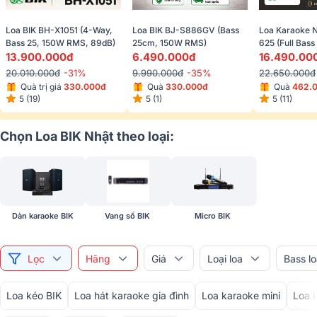
Loa BIK BH-X1051 (4-Way, 
Loa BIK BJ-S886GV (Bass 
Loa Karaoke N
Bass 25, 150W RMS, 89dB)
25cm, 150W RMS)
625 (Full Bas
13.900.000đ
6.490.000đ
RMS)
16.490.00
20.010.000đ
-31%
9.990.000đ
-35%
22.650.000đ
Quà trị giá 
330.000đ
Quà 
330.000đ
Quà 
462.
5 (19)
5 (1)
5 (11)
Chọn Loa BIK Nhật theo loại:
Dàn karaoke BIK
Vang số BIK 
Micro BIK 
Lọc
Hãng
Giá
Loại loa
Bass l
Loa kéo BIK
Loa hát karaoke gia đình
Loa karaoke mini
Loa 