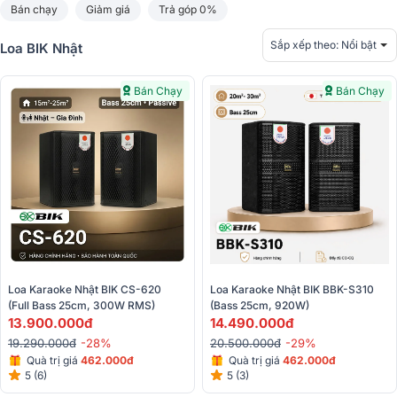
Bán chạy
Giảm giá
Trả góp 0%
Sắp xếp theo:
Nổi bật
Loa BIK Nhật
Bán Chạy
Bán Chạy
Loa Karaoke Nhật BIK CS-620 
Loa Karaoke Nhật BIK BBK-S310 
(Full Bass 25cm, 300W RMS)
(Bass 25cm, 920W)
13.900.000đ
14.490.000đ
19.290.000đ
-28%
20.500.000đ
-29%
Quà trị giá
462.000đ
Quà trị giá
462.000đ
5 (6)
5 (3)