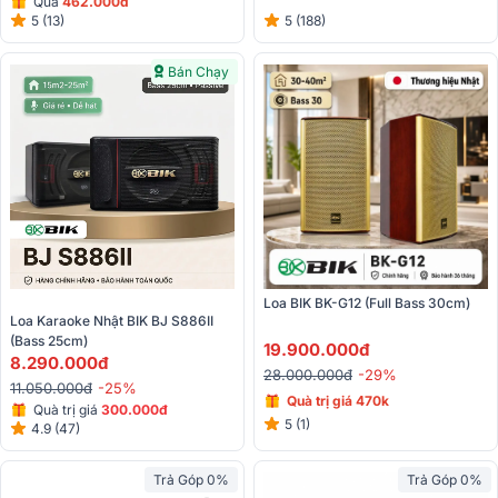
Quà
462.000đ
5 (13)
5 (188)
Bán Chạy
Loa BIK BK-G12 (Full Bass 30cm)
Loa Karaoke Nhật BIK BJ S886II 
(bass 25cm)
19.900.000đ
8.290.000đ
28.000.000đ
-29%
11.050.000đ
-25%
Quà trị giá 470k
Quà trị giá
300.000đ
5 (1)
4.9 (47)
Trả Góp 0%
Trả Góp 0%