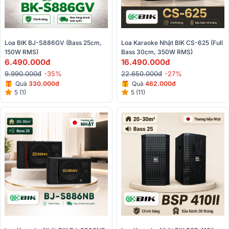
Loa BIK BJ-S886GV (Bass 25cm, 
Loa Karaoke Nhật BIK CS-625 (Full 
150W RMS)
Bass 30cm, 350W RMS)
6.490.000đ
16.490.000đ
9.990.000đ
-35%
22.650.000đ
-27%
Quà
330.000đ
Quà
462.000đ
5 (1)
5 (11)