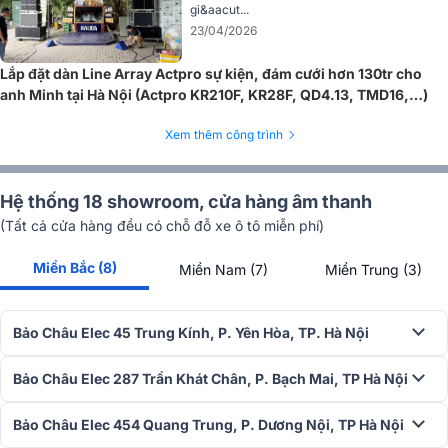
gi&aacut...
và tay cầm tích hợp. Tủ có bốn cổng tần số thấp dạng loe lớn, cho
23/04/2026
phép luồng không khí lưu thông ngay cả khi hệ thống lái xe đến giới
hạn.
Lắp đặt dàn Line Array Actpro sự kiện, đám cưới hơn 130tr cho
anh Minh tại Hà Nội (Actpro KR210F, KR28F, QD4.13, TMD16,…)
Xem thêm công trình
Hệ thống 18 showroom, cửa hàng âm thanh
(Tất cả cửa hàng đều có chỗ đỗ xe ô tô miễn phí)
Miền Bắc (8)
Miền Nam (7)
Miền Trung (3)
Bảo Châu Elec 45 Trung Kính, P. Yên Hòa, TP. Hà Nội
Vỏ được tối ưu hóa cho máy tính được làm từ vật liệu composite và
Bảo Châu Elec 287 Trần Khát Chân, P. Bạch Mai, TP Hà Nội
mang lại hiệu suất tuyệt vời trong khi vẫn nhỏ gọn và nhẹ để dễ
dàng di chuyển và khối lượng bên trong được tối ưu hóa.
Bảo Châu Elec 454 Quang Trung, P. Dương Nội, TP Hà Nội