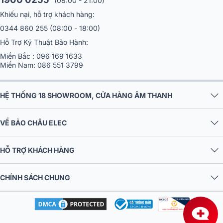
(08:00 - 21:00)
Khiếu nại, hỗ trợ khách hàng:
0344 860 255
(08:00 - 18:00)
Hỗ Trợ Kỹ Thuật Bảo Hành:
Miền Bắc :
096 169 1633
Miền Nam:
086 551 3799
HỆ THỐNG 18 SHOWROOM, CỬA HÀNG ÂM THANH
VỀ BẢO CHÂU ELEC
HỖ TRỢ KHÁCH HÀNG
SRX906LA
sử dụng RBI (Bộ tích hợp ranh giới bức xạ) sáng tạo của
JBL, gắn cả đầu dò cao và thấp vào một còi - điều này cải thiện
đáng kể khả năng định hướng ngang của loa và giúp tối ưu hóa tiềm
CHÍNH SÁCH CHUNG
năng âm thanh của bạn. Thêm vào đó, kích thước loa kèn lớn mang
lại âm thanh tần số thấp mở rộng và hỗ trợ giảm năng lượng ở phía
sau dãy loa.