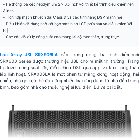
120 độ danh nghĩa (500 Hz-16
- Hệ thống loa kép neodymium 2 x 6,5 inch với thiết kế trình điều khiển nén
Mô hình phủ sóng
kHz)
3 inch
- Tích hợp mạch khuếch đại Class D và các tính năng DSP mạnh mẽ
SPL tối đa
134 dB
- Điều khiển dễ dàng nhờ kết hợp màn hình LCD phía sau và điều khiển Wi-
Fi |
Thiết kế bộ khuếch đại
Class D
- Các đầu dò xử lý công suất cao mang lại độ méo thấp, trung thực.
Polypropylene, bốn tay cầm lõm
Bao vây
tích hợp
Loa Array JBL SRX906LA
nằm trong dòng loa trình diễn mớ
0,5, 1, 2, 3, 4, 5, 6, 7, 8, 9, 10, 11,
Góc liên kết
SRX900 Series được thương hiệu JBL cho ra mắt thị trường. Trang
12
bị driver công suất lớn, điều chỉnh DSP qua app và khả năng tháo
Kích thước (Cao x
243 mm x 507 mm x 420 mm (9,5
lắp linh hoạt. SRX906LA là một phần tử mảng dòng hoạt động, hai
Rộng x Dày)
inch x 19,9 inch x 16,5 inch)
chiều, nhỏ gọn có thể đáp ứng nhiều loại ứng dụng từ nhỏ đến trung
bình, bao gồm nhà cho thuê, nghệ sĩ lưu diễn, DJ và cài đặt.
Khối lượng tịnh (chiếc)
16,8 kg (37 lbs)