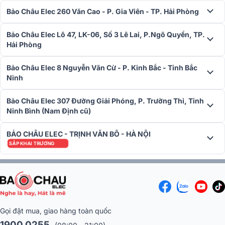
Bảo Châu Elec 260 Văn Cao - P. Gia Viên - TP. Hải Phòng
Bảo Châu Elec Lô 47, LK-06, Số 3 Lê Lai, P.Ngô Quyền, TP.
Hải Phòng
Bảo Châu Elec 8 Nguyễn Văn Cừ - P. Kinh Bắc - Tỉnh Bắc
Ninh
Bảo Châu Elec 307 Đường Giải Phóng, P. Trường Thi, Tỉnh
Ninh Bình (Nam Định cũ)
Màn hình LCD phía sau để dễ dàng điều chỉnh các cài đặt và cài đặt
BẢO CHÂU ELEC - TRỊNH VĂN BÔ - HÀ NỘI
trước. Sở hữu kích thước các chiều cao, rộng, sâu lần lượt là 243
SẮP KHAI TRƯƠNG
mm x 507 mm x 420 mm và trọng lượng chỉ 16,8 kg.
Trình điều khiển hiệu suất cao
Loa SRX906LA
của JBL được trang bị hai loa trầm neodymium 6,
inch, cùng với một trình điều khiển nén 3 inch cho âm thanh trung
thực trong trẻo và SPL rất ấn tượng, độ nhạy mở rộng hơn 10 kHz.
Gọi đặt mua, giao hàng toàn quốc
1900 0255