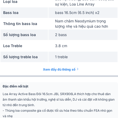
Loại loa
sự kiện, Loa Line Array
Bass loa
bass 16.5cm (6.5 inch) x2
Nam châm Neodymium trọng
Thông tin bass loa
lượng nhẹ và hiệu quả cao hơn
Số lượng bass loa
2 bass
Loa Treble
3.8 cm
Số lượng treble loa
1 treble
Công suất RMS
600W
Xem đầy đủ thông số
Kiểu loa
Liền công suất (Active)
Đặc điểm nổi bật
Số đường tiếng
2 đường tiếng
Loa Array Active Bass Đôi 16.5cm JBL SRX906LA thích hợp cho thuê dàn
âm thanh sân khấu hội trường, nghệ sĩ lưu diễn, DJ và cài đặt với không gian
Phân khúc
Cao cấp
từ nhỏ đến trung bình.
- Thùng loa composite gia cố được tối ưu hóa theo tiêu chuẩn FEA nhỏ gọn
Dải tần số (-10dB)
63 Hz-17 kHz (cài đặt sẵn mảng)
và nhẹ