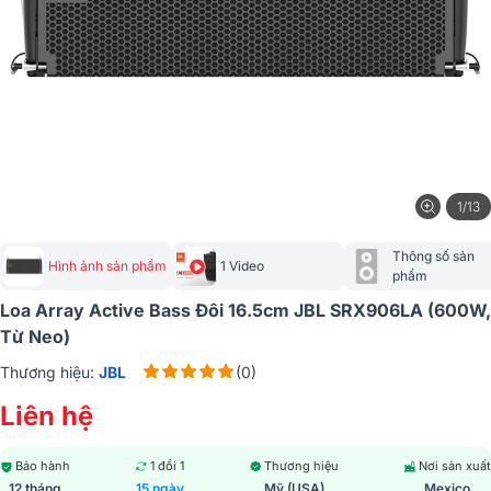
1/13
Thông số sản 
Hình ảnh sản phẩm
1 Video
phẩm
Loa Array Active Bass Đôi 16.5cm JBL SRX906LA (600W,
Từ Neo)
Thương hiệu:
JBL
(0)
Liên hệ
Bảo hành
1 đổi 1
Thương hiệu
Nơi sản xuất
12 tháng
15 ngày
Mỹ (USA)
Mexico