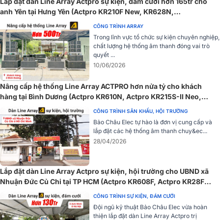
Lắp đặt dàn Line Array Actpro sự kiện, đám cưới hơn 165tr cho
anh Yên tại Hưng Yên (Actpro KR210F New, KR628N,
UTA1802DSP, UTA1804DSP,…)
CÔNG TRÌNH ARRAY
Trong lĩnh vực tổ chức sự kiện chuyên nghiệp,
chất lượng hệ thống âm thanh đóng vai trò
quyết ...
10/06/2026
Nâng cấp hệ thống Line Array ACTPRO hơn nửa tỷ cho khách
hàng tại Bình Dương (Actpro KR610N, Actpro KR215S-II Neo,
Audiocenter Avanda 218A,...)
CÔNG TRÌNH SÂN KHẤU, HỘI TRƯỜNG
Bảo Châu Elec tự hào là đơn vị cung cấp và
Dòng sản phẩm mới của JBL chính là một trong các lựa chọn lí
lắp đặt các hệ thống âm thanh chuy&ec...
tưởng cho các công ty tổ chức sự kiện, cho thuê dàn âm thanh sân
28/04/2026
khấu hội trường và thậm chí dành cho các nhạc sĩ đang tìm cho
mình một hệ thống cân bằng hoàn hảo giữa hiệu suất trình diễn và
tính linh hoạt.
Lắp đặt dàn Line Array Actpro sự kiện, hội trường cho UBND xã
Nhuận Đức Củ Chi tại TP HCM (Actpro KR608F, Actpro KR28F
Đánh giá chi tiết Loa Array JBL SRX906LA
New...)
CÔNG TRÌNH SỰ KIỆN, ĐÁM CƯỚI
Thiết kế bền bỉ chắc chắn
Đội ngũ kỹ thuật Bảo Châu Elec vừa hoàn
thiện lắp đặt dàn Line Array Actpro trị
Thiết kế để có vẻ ngoài sạch sẽ, hiện đại, với các mặt bên kèm theo