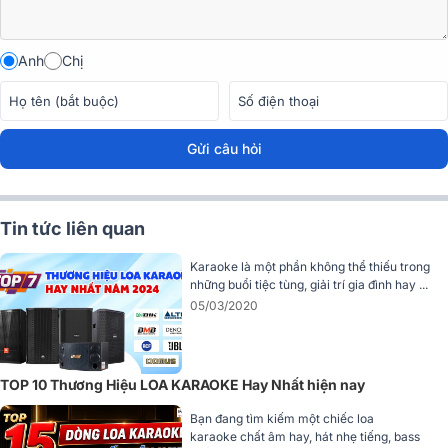
Anh
Chị
Gửi câu hỏi
Tin tức liên quan
Karaoke là một phần không thể thiếu trong
những buổi tiệc tùng, giải trí gia đình hay ...
05/03/2020
2. Hệ thống củ loa chất lượng cao
Audiocenter PF10+MKII được trang bị hệ thống củ loa chất lượng
TOP 10 Thương Hiệu LOA KARAOKE Hay Nhất hiện nay
cao, mang lại khả năng tái tạo âm thanh chi tiết và mạnh mẽ.
Bạn đang tìm kiếm một chiếc loa
karaoke chất âm hay, hát nhẹ tiếng, bass
Củ loa bass đường kính 10 inch được thiết kế tùy chỉnh, sử dụng