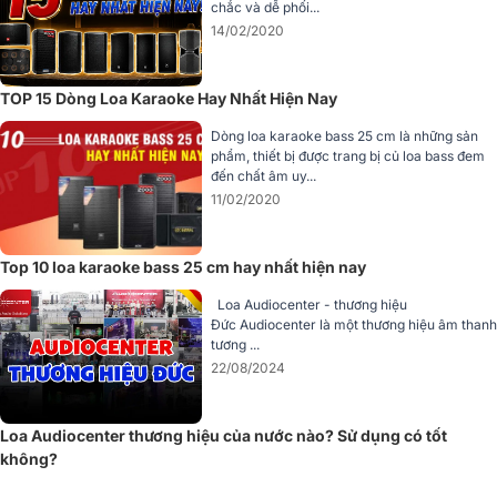
chắc và dễ phối...
cuộn dây âm 2.5 inch. Màng loa ứng dụng vật liệu công thức đặc
14/02/2020
biệt giúp tăng độ kiểm soát và chính xác cho dải trầm. Âm bass
xuống sâu, chắc, có độ động tốt, không bị ù khi chơi ở âm lượng
cao.
TOP 15 Dòng Loa Karaoke Hay Nhất Hiện Nay
Củ loa treble có họng ra 1.4 inch, cuộn dây âm 1.75 inch, sử dụng
Dòng loa karaoke bass 25 cm là những sản
màng composite cao cấp từ vật liệu hàng không. Họng treble được
phẩm, thiết bị được trang bị củ loa bass đem
làm từ vật liệu composite DMF, mang lại âm thanh ấm áp, mượt mà
đến chất âm uy...
ở dải cao. Đồng thời, họng treble có thể xoay 90°, giúp tối ưu góc
11/02/2020
phủ âm cho các không gian lắp đặt khác nhau.
Góc phủ âm:
Top 10 loa karaoke bass 25 cm hay nhất hiện nay
Phiên bản PF10+MKII90: 90° x 40°
Loa Audiocenter - thương hiệu
Phiên bản PF10+MKII60: 60° x 40°
Đức Audiocenter là một thương hiệu âm thanh
tương ...
Nhờ hệ thống củ loa tối ưu và thiết kế họng treble linh hoạt,
22/08/2024
PF10+MKII đảm bảo âm thanh lan tỏa đều, rõ ràng ở mọi vị trí trong
không gian.
Loa Audiocenter thương hiệu của nước nào? Sử dụng có tốt
không?