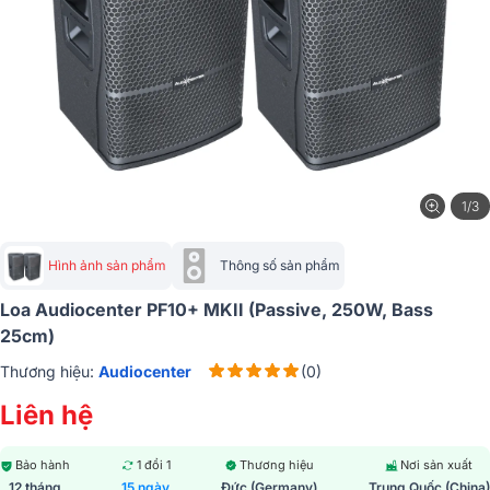
1/3
Hình ảnh sản phẩm
Thông số sản phẩm
Loa Audiocenter PF10+ MKII (Passive, 250W, Bass
25cm)
Thương hiệu:
Audiocenter
(0)
Liên hệ
Bảo hành
1 đổi 1
Thương hiệu
Nơi sản xuất
12 tháng
15 ngày
Đức (Germany)
Trung Quốc (China)