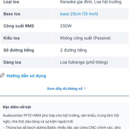
Loại loa
Karaoke gia đình, Loa hội trường
Bass loa
bass 25cm (10 inch)
Công suất RMS
250W
Kiểu loa
Không công suất (Passive)
Số đường tiếng
2 đường tiếng
Dáng loa
Loa fullrange (phổ thông)
Nhà hàng, Karaoke, Nghe nhạc,
Hướng dẫn sử dụng
Ứng dụng mở rộng
Sân khấu, Sự kiện, Quán cafe, Hội
trường
Xem đầy đủ thông số
Màu sắc
Đen
Phân khúc
Tiêu chuẩn
Đặc điểm nổi bật
Audiocenter PF10+MKII p
hù hợp cho hội trường, sân khấu, trung tâm hội
Dải tần đáp ứng (-6dB)
56Hz – 20kHz
nghị, nhà thờ, bảo tàng và sự kiện ngoài trời.
- Thùng loa gỗ bạch dương Baltic nhiều lớp, gia công CNC chính xác, phủ
Công suất định mức