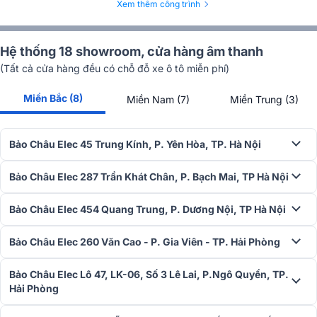
Xem thêm công trình
Hệ thống 18 showroom, cửa hàng âm thanh
(Tất cả cửa hàng đều có chỗ đỗ xe ô tô miễn phí)
Miền Bắc (8)
Miền Nam (7)
Miền Trung (3)
Bảo Châu Elec 45 Trung Kính, P. Yên Hòa, TP. Hà Nội
Bảo Châu Elec 287 Trần Khát Chân, P. Bạch Mai, TP Hà Nội
Bảo Châu Elec 454 Quang Trung, P. Dương Nội, TP Hà Nội
3. Hiệu suất âm thanh ấn tượng
Loa karaoke
Audiocenter PF10+MKII có dải tần đáp ứng rộng từ
Bảo Châu Elec 260 Văn Cao - P. Gia Viên - TP. Hải Phòng
56Hz đến 20kHz, cho khả năng tái tạo đầy đủ mọi dải âm từ trầm
sâu đến cao sắc nét. Công suất định mức 250W (AES) phù hợp cho
Bảo Châu Elec Lô 47, LK-06, Số 3 Lê Lai, P.Ngô Quyền, TP.
nhiều không gian và mục đích sử dụng khác nhau như hội trường,
Hải Phòng
sân khấu, nhà thờ...