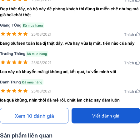
Thích
Đẹp thật đấy, có bộ này để phòng khách thì đúng là miễn chê nhưng mà
giá hơi chát thật
Giang TÙng
Đã mua hàng
Đánh giá thiết kế Loa B&O Beolab 20
25/08/2021
Thích
bang olufsen toàn loa dị thật đấy, vừa hay vừa lạ mắt, tiền nào của nấy
Loa được thiết kế với kiểu dáng độc đáo bởi nhà thiết kế lừng danh
David Lewis (Torsten Valeur), tạo hình phá cách đầy sáng tạo với
Trường Thắng
Đã mua hàng
tháp loa dạng chóp độc đáo. Sự thanh lịch, nhỏ gọn, tinh tế đến
25/08/2021
Thích
từng chi tiết đảm bảo tính tinh vi, nghệ thuật từng đường nét.
Loa này có khuyến mãi gì không ad, kết quá, tư vấn mình với
Danh Trung
Đã mua hàng
25/08/2021
Thích
loa quá khủng, nhìn thôi đã mê rồi, chất âm chắc say đắm luôn
Xem 10 đánh giá
Viết đánh giá
Sản phẩm liên quan