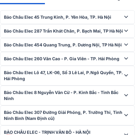
cho dải trung và 160watt cho dải cao cùng bộ giải mã DAC cho khả
năng chơi nhạc đa dạng thể loại âm thanh, trình diễn âm thanh ấn
Bảo Châu Elec 45 Trung Kính, P. Yên Hòa, TP. Hà Nội
tượng.
Bảo Châu Elec 287 Trần Khát Chân, P. Bạch Mai, TP Hà Nội
Bảo Châu Elec 454 Quang Trung, P. Dương Nội, TP Hà Nội
Bảo Châu Elec 260 Văn Cao - P. Gia Viên - TP. Hải Phòng
Bảo Châu Elec Lô 47, LK-06, Số 3 Lê Lai, P.Ngô Quyền, TP.
Hải Phòng
Bảo Châu Elec 8 Nguyễn Văn Cừ - P. Kinh Bắc - Tỉnh Bắc
Ninh
Bảo Châu Elec 307 Đường Giải Phóng, P. Trường Thi, Tỉnh
Ninh Bình (Nam Định cũ)
➣
19+ mẫu:
Loa bluetooth B&O chính hãng
BẢO CHÂU ELEC - TRỊNH VĂN BÔ - HÀ NỘI