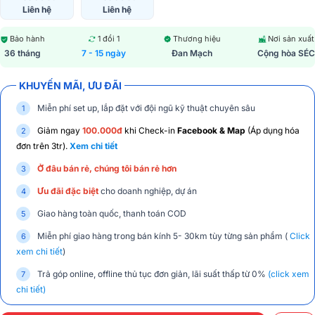
Liên hệ
Liên hệ
Bảo hành
1 đổi 1
Thương hiệu
Nơi sản xuất
36 tháng
7 - 15 ngày
Đan Mạch
Cộng hòa SÉC
KHUYẾN MÃI, ƯU ĐÃI
Miễn phí set up, lắp đặt với đội ngũ kỹ thuật chuyên sâu
Giảm ngay
100.000đ
khi Check-in
Facebook & Map
(Áp dụng hóa
đơn trên 3tr).
Xem chi tiết
Ở đâu bán rẻ, chúng tôi bán rẻ hơn
Ưu đãi đặc biệt
cho doanh nghiệp, dự án
Giao hàng toàn quốc, thanh toán COD
Miễn phí giao hàng trong bán kính 5- 30km tùy từng sản phẩm (
Click
xem chi tiết
)
Trả góp online, offline thủ tục đơn giản, lãi suất thấp từ 0%
(click xem
chi tiết)