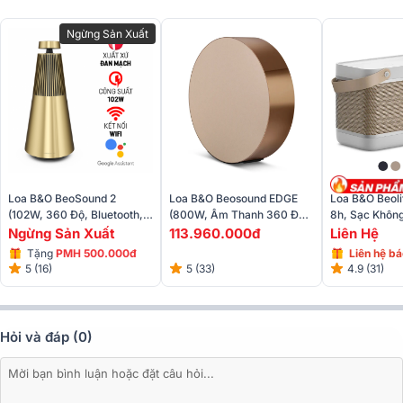
Ngừng Sản Xuất
➣
Xem thêm:
TOP các mẫu
loa Bluetooth
hay được cập nhật mới
nhất 2025
Loa B&O BeoSound 2
Loa B&O Beosound EDGE
Loa B&O Beoli
Chất liệu chế tác loa được kết hợp từ nhiều chất liệu cao cấp như
(102W, 360 Độ, Bluetooth,
(800W, Âm Thanh 360 Độ,
8h, Sạc Khôn
nhôm, vải sợi dệt tự nhiên và composite giúp mang lại sự thẩm mỹ
Aux, Kết Nối Đa Phòng,
Wifi, Bluetooth 4.2)
Ngừng Sản Xuất
113.960.000đ
Liên Hệ
và sang trọng cho sản phẩm, biến nó trở thành một điểm nhấn đẳng
Điều Khiển Giọng Nói)
Tặng
PMH 500.000đ
Liên hệ bá
cấp ở mỗi không gian bày trí.
5 (16)
5 (33)
4.9 (31)
Hỏi và đáp (0)