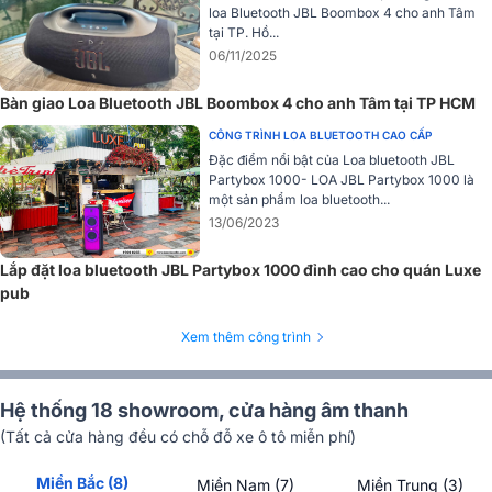
loa Bluetooth JBL Boombox 4 cho anh Tâm
tại TP. Hồ...
06/11/2025
Bàn giao Loa Bluetooth JBL Boombox 4 cho anh Tâm tại TP HCM
CÔNG TRÌNH LOA BLUETOOTH CAO CẤP
Đặc điểm nổi bật của Loa bluetooth JBL
Partybox 1000- LOA JBL Partybox 1000 là
một sản phẩm loa bluetooth...
13/06/2023
Lắp đặt loa bluetooth JBL Partybox 1000 đỉnh cao cho quán Luxe
pub
Thiết kế là một dạng đĩa tán âm giúp tải đều thanh của dải cao ra
Xem thêm công trình
khắp không gian phòng nghe. Chân đế bằng nhôm không chỉ tăng
sự vững chắc cũng như sự sang trọng trong thiết kế mà còn giúp
tăng cường hiệu suất trình diễn của dải trầm.
Hệ thống 18 showroom, cửa hàng âm thanh
Công suất mạnh mẽ
(Tất cả cửa hàng đều có chỗ đỗ xe ô tô miễn phí)
Loa B&O Beolab 20 tích hợp mạch khuếch đại amply Class D cho
Miền Bắc (8)
Miền Nam (7)
Miền Trung (3)
công suất hoạt động mở mỗi dải tần 320watt cho dải trầm, 160watt