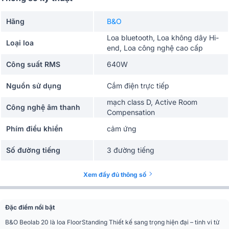
Hãng
B&O
Loa bluetooth, Loa không dây Hi-
Loại loa
end, Loa công nghệ cao cấp
Công suất RMS
640W
Nguồn sử dụng
Cắm điện trực tiếp
mạch class D, Active Room
Công nghệ âm thanh
Compensation
Phím điều khiển
cảm ứng
Số đường tiếng
3 đường tiếng
Nghe nhạc, phòng khách, Phòng
Ứng dụng mở rộng
Xem đầy đủ thông số
làm việc
Tiện ích
có trợ lý ảo, Kết nối nhiều loa
Đặc điểm nổi bật
Kết nối
Bluetooth 5.0, Wifi
B&O Beolab 20 là loa FloorStanding Thiết kế sang trọng hiện đại – tinh vi từ