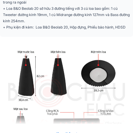
trong ra ngoài
Cổng kết nối
RCA (jac bông sen), Ethenet
+ Loa B&O Beolab 20 sở hữu 3 đường tiếng với 3 củ loa bao gồm: 1 củ
Tweeter đường kính 19mm, 1 củ Midrange đường kính 127mm và Bass đường
Ứng dụng điều khiển
Bang & Olufsen
kính 254mm.
trên điện thoại
+ Phụ kiện đi kèm: Loa B&O Beolab 20, Hộp đựng, Phiếu bảo hành, HDSD
Phân khúc
Siêu cao cấp
1 loa tweeter 3/4 inch, 1 loa mid 5
Hệ thống âm thanh
inch, 1 loa woofer 10 inch
Tần số
19,5Hz - 23.,6KHz
Kích thước
39.3 x 82 x 30.4 cm
Trọng lượng
18 kg
Hãng loa
B&O