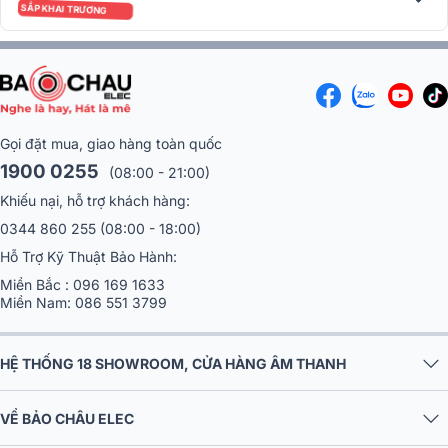
SẮP KHAI TRƯƠNG
Công nghệ hoàn hảo
Nhà sản xuất trang bị cho Loa B&O Beolab 20 ống kính âm học cho
khả năng trình diễn âm thanh ở dải tần cao một cách trong trẻo,
mượt mà, khả năng chơi nhạc 180 độ lý tưởng.
Gọi đặt mua, giao hàng toàn quốc
1900 0255
(08:00 - 21:00)
Khiếu nại, hỗ trợ khách hàng:
0344 860 255
(08:00 - 18:00)
Hỗ Trợ Kỹ Thuật Bảo Hành:
Miền Bắc :
096 169 1633
Miền Nam:
086 551 3799
HỆ THỐNG 18 SHOWROOM, CỬA HÀNG ÂM THANH
VỀ BẢO CHÂU ELEC
Công nghệ tuyến tính âm trầm cho khả năng chơi nhạc âm lượng