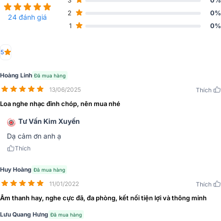
3
0%
lựa chọn hoàn hảo cho bạn. Loa B&O Beoplay A9 MK4 kiểu dáng
2
0%
24 đánh giá
độc đáo như một chiếc gương cùng chất âm hoàn hảo sẽ khiến cho
1
0%
bạn cảm thấy thích thú.
5
Hoàng Linh
Đã mua hàng
13/06/2025
Thích
Loa nghe nhạc đỉnh chóp, nên mua nhé
Tư Vấn Kim Xuyến
Dạ cảm ơn anh ạ
Thích
Huy Hoàng
Đã mua hàng
11/01/2022
Thích
Âm thanh hay, nghe cực đã, đa phòng, kết nối tiện lợi và thông minh
Đánh giá thiết kế Loa B&O Beoplay A9 MK4
Lưu Quang Hưng
Đã mua hàng