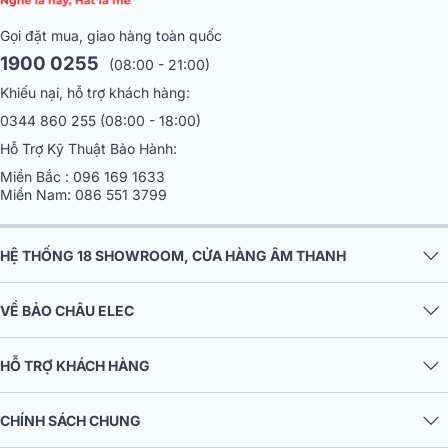
Dễ dàng điều khiển
Gọi đặt mua, giao hàng toàn quốc
Vì có hỗ trợ Apple – Airplay và giao thức DLNA cho nên người dùng
1900 0255
(08:00 - 21:00)
có thể dễ dàng điều khiển Bang & Olufsen BeoPlay A9 thông qua
smartphone hoặc tablet như iPhone, iPad hay các thiết bị Android.
Khiếu nại, hỗ trợ khách hàng:
Bên cạnh đó, A9 cũng có giắc cắm mini và cổng cắm phono dành
0344 860 255
(08:00 - 18:00)
riêng cho những kết nối trực tiếp (có dây).
Hỗ Trợ Kỹ Thuật Bảo Hành:
Miền Bắc :
096 169 1633
Miền Nam:
086 551 3799
HỆ THỐNG 18 SHOWROOM, CỬA HÀNG ÂM THANH
VỀ BẢO CHÂU ELEC
HỖ TRỢ KHÁCH HÀNG
CHÍNH SÁCH CHUNG