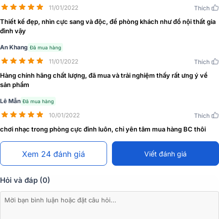
11/01/2022
Thích
Thiết kế lạ, độc đáo với kiểu sáng tròn, phẳng như tấm gương soi
Thiết kế đẹp, nhìn cực sang và độc, để phòng khách như đồ nội thất gia
lớn, có thể treo trên tường hoặc đặt trên 3 chân đỡ bằng gỗ.
Loa
đình vậy
B&O
BeoPlay A9 MK4 sở hữu võ dáng hoàn hảo với số đo chiều (
cao x rộng x sâu) lần lượt là: 90.8 x 70.1 x 41.1 cm, trọng lượng: 14.7
An Khang
Đã mua hàng
kg, thích hợp với nhưng không gian từ trong nhà tới ngoài trời.
11/01/2022
Thích
Hàng chính hãng chất lượng, đã mua và trải nghiệm thấy rất ưng ý về
sản phẩm
Lê Mẫn
Đã mua hàng
10/01/2022
Thích
chơi nhạc trong phòng cực đỉnh luôn, chỉ yên tâm mua hàng BC thôi
Xem 24 đánh giá
Viết đánh giá
Hỏi và đáp (0)
Mặt trước được bọc vải lưới như những loa cao cấp để tán âm, tản
nhiệt và chống bám bụi, Chân đỡ được làm bằng những loại gỗ quý