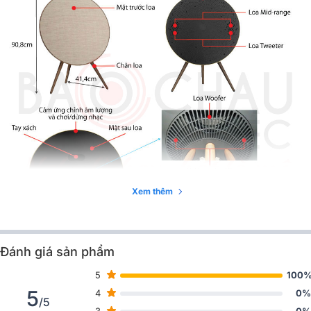
Tần số
33 Hz - 23kHz
Kích thước
90.8 x 70.1 x 41.1 cm
Trọng lượng
14,7 kg
Xem thêm
Đánh giá sản phẩm
5
100
5
Bạn yêu thích sự đổi mới, tìm kiếm một thiết kế mới lạ thay vì những
4
0%
/5
chiếc loa hình hộp, hình vuông thì
Loa B&O Beoplay A9 MK4
sẽ là sự