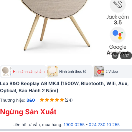
1/17
Hình ảnh sản phẩm
Hình ảnh thực tế
2 Video
Loa B&O Beoplay A9 MK4 (1500W, Bluetooth, Wifi, Aux,
Optical, Bảo Hành 2 Năm)
Thương hiệu:
B&O
(24)
Ngừng Sản Xuất
Liên hệ tư vấn, mua hàng:
1900 0255
-
024 730 10 255