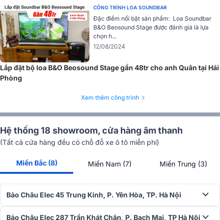
CÔNG TRÌNH LOA SOUNDBAR
Đặc điểm nổi bật sản phẩm: Loa Soundbar
B&O Beosound Stage được đánh giá là lựa
chọn h...
➣
Xem thêm:
TOP các mẫu
loa Bluetooth
hay được cập nhật mới
12/08/2024
nhất
Lắp đặt bộ loa B&O Beosound Stage gần 48tr cho anh Quân tại Hải
Phòng
Loa B&O Beoplay A9 MK4 có khả năng chơi tốt âm thanh toàn dải,
khiến cho
loa công nghệ
này có thể trình diễn chi tiết âm thanh mộ
Xem thêm công trình
cách đáng ngạc nhiên và làm vừa lòng những đôi tai khó tính nhất.
Âm thanh đa phòng
Hệ thống 18 showroom, cửa hàng âm thanh
(Tất cả cửa hàng đều có chỗ đỗ xe ô tô miễn phí)
Loa B& O Beoplay A9 MK4 là loa đa phòng hỗ trợ liền mạch cả
Chromecast, Airplay 2, Bluetooth và kết nối với bất kỳ loa nào hỗ trợ
Miền Bắc (8)
định dạng này.
Miền Nam (7)
Miền Trung (3)
Bảo Châu Elec 45 Trung Kính, P. Yên Hòa, TP. Hà Nội
Bảo Châu Elec 287 Trần Khát Chân, P. Bạch Mai, TP Hà Nội