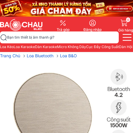
0
Trả góp
Đăng nhập
Giỏ hàng
Bạn tìm thiết bị âm thanh gì?
Loa Kéo
Loa Karaoke
Dàn Karaoke
Micro Không Dây
Cục Đẩy Công Suất
Dàn Hội
›
›
Trang Chủ
Loa Bluetooth
Loa B&O