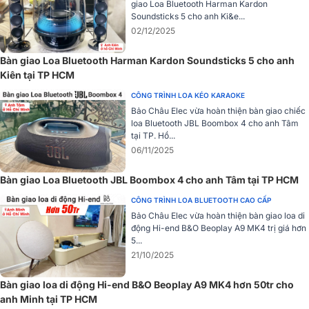
giao Loa Bluetooth Harman Kardon
Loa B&O Beoplay A9 MK4 được tích hợp 2 loa tần số cao 3/4″ (loa
Soundsticks 5 cho anh Ki&e...
tweeter), cùng với đó là cặp loa có tần số trung bình 2/3″ (loa
02/12/2025
midrange), cả bốn bộ phận này sẽ được điều khiển trực tiếp bởi
những bộ khuyếch đại âm thanh dòng D công suất 80 Watt
Bàn giao Loa Bluetooth Harman Kardon Soundsticks 5 cho anh
(Amplifier class D). Ngoài ra nó cũng được trang bị một loa bass 8″
Kiên tại TP HCM
(cũng được điều khiển bởi amplifier class D công suất 160 watt) và
CÔNG TRÌNH LOA KÉO KARAOKE
loa cộng hưởng nằm ở phía sau.
Bảo Châu Elec vừa hoàn thiện bàn giao chiếc
loa Bluetooth JBL Boombox 4 cho anh Tâm
tại TP. Hồ...
06/11/2025
Bàn giao Loa Bluetooth JBL Boombox 4 cho anh Tâm tại TP HCM
CÔNG TRÌNH LOA BLUETOOTH CAO CẤP
Bảo Châu Elec vừa hoàn thiện bàn giao loa di
động Hi-end B&O Beoplay A9 MK4 trị giá hơn
5...
21/10/2025
Bàn giao loa di động Hi-end B&O Beoplay A9 MK4 hơn 50tr cho
anh Minh tại TP HCM