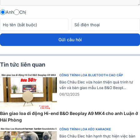
như Walnut, Beech, Maple.
Anh
Chị
Gửi câu hỏi
Tin tức liên quan
CÔNG TRÌNH LOA BLUETOOTH CAO CẤP
Bảo Châu Elec vừa hoàn thiện quá trình tư
vấn và bàn giao mẫu Loa B&O Beopl...
Thiết kế phá cách dạng chiếc gương tiện lợi cho người dùng mang
06/12/2025
theo nhiều nơi lại có vai trò như một món đồ nội thất trang trí cho
ngôi nhà của mình. Phía sau là bộ phận phát âm giúp loa khuếch đại
âm thanh vang xa về mọi phía.
Bàn giao loa di động Hi-end B&O Beoplay A9 MK4 cho anh Luận ở
Hải Phòng
Đánh giá chất lượng Loa B&O Beoplay A9 MK4
CÔNG TRÌNH LOA KÉO KARAOKE
Hệ thống củ loa hiện đại
Bảo Châu Elec hân hạnh thực hiện việc bàn