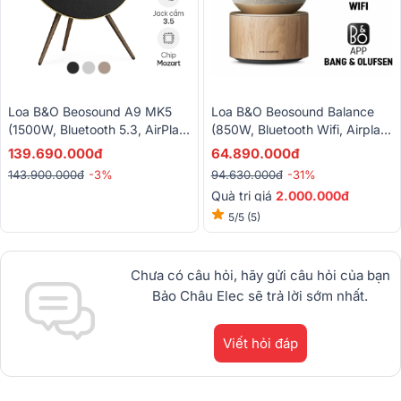
Loa B&O Beosound A9 MK5
Loa B&O Beosound Balance
(1500W, Bluetooth 5.3, AirPlay
(850W, Bluetooth Wifi, Airplay
2, Chromecast, Spotify)
2, Bảo Hành 3 Năm)
139.690.000đ
64.890.000đ
143.900.000đ
-3%
94.630.000đ
-31%
Quà trị giá
2.000.000đ
5/5
(5)
Chưa có câu hỏi, hãy gửi câu hỏi của bạn
Bảo Châu Elec sẽ trả lời sớm nhất.
Viết hỏi đáp