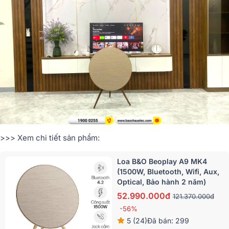
>>> Xem chi tiết sản phẩm:
Loa B&O Beoplay A9 MK4
(1500W, Bluetooth, Wifi, Aux,
Optical, Bảo hành 2 năm)
52.990.000đ
121.370.000đ
-56%
5 (24)
Đã bán: 299