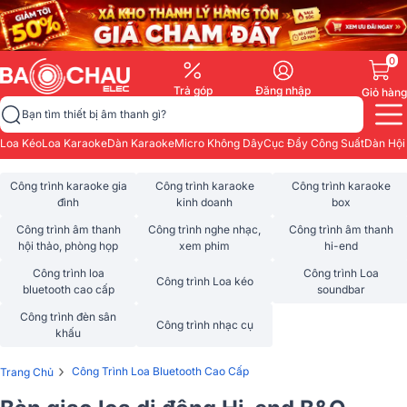
0
Trả góp
Đăng nhập
Giỏ hàng
Bạn tìm thiết bị âm thanh gì?
Loa Kéo
Loa Karaoke
Dàn Karaoke
Micro Không Dây
Cục Đẩy Công Suất
Dàn Hội
Công trình karaoke gia
Công trình karaoke
Công trình karaoke
đình
kinh doanh
box
Công trình âm thanh
Công trình nghe nhạc,
Công trình âm thanh
hội thảo, phòng họp
xem phim
hi-end
Công trình loa
Công trình Loa
Công trình Loa kéo
bluetooth cao cấp
soundbar
Công trình đèn sân
Công trình nhạc cụ
khấu
›
Công Trình Loa Bluetooth Cao Cấp
Trang Chủ