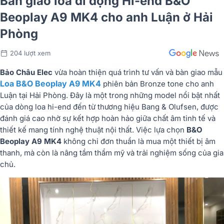
Bàn giao loa di động Hi-end B&O
Beoplay A9 MK4 cho anh Luận ở Hải
Phòng
204 lượt xem
Bảo Châu Elec
vừa hoàn thiện quá trình tư vấn và bàn giao mẫu
Loa B&O Beoplay A9 MK4
phiên bản Bronze tone cho anh
Luận tại Hải Phòng. Đây là một trong những model nổi bật nhất
của dòng loa hi-end đến từ thương hiệu Bang & Olufsen, được
đánh giá cao nhờ sự kết hợp hoàn hảo giữa chất âm tinh tế và
thiết kế mang tính nghệ thuật nội thất. Việc lựa chọn
B&O
Beoplay A9 MK4
không chỉ đơn thuần là mua một thiết bị âm
thanh, mà còn là nâng tầm thẩm mỹ và trải nghiệm sống của gia
chủ.