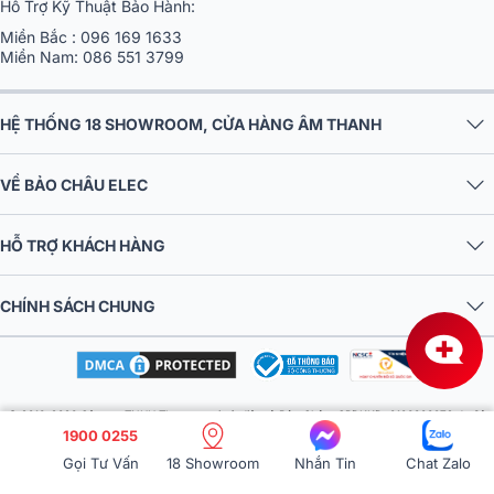
Hỗ Trợ Kỹ Thuật Bảo Hành:
Miền Bắc :
096 169 1633
Miền Nam:
086 551 3799
HỆ THỐNG 18 SHOWROOM, CỬA HÀNG ÂM THANH
VỀ BẢO CHÂU ELEC
HỖ TRỢ KHÁCH HÀNG
CHÍNH SÁCH CHUNG
© 2016-2026 Công ty TNHH Thương mại và điện tử Bảo Châu. GPDKKD: 0106303879 do Sở
1900 0255
KH & ĐT TP.HN cấp ngày 10/09/2013. Địa chỉ: Tầng 6, tòa nhà MD Complex, số 68 Nguyễn Cơ
Thạch, Phường Từ Liêm, Thành phố Hà Nội, Việt Nam. Điện thoại: 024 730 10 255. Email:
Gọi Tư Vấn
18 Showroom
Nhắn Tin
Chat Zalo
baochauelec@gmail.com. Chịu trách nhiệm nội dung: Nhật Lệ.