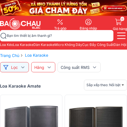
0
Trả góp
Đăng nhập
Giỏ hàng
Bạn tìm thiết bị âm thanh gì?
Loa Kéo
Loa Karaoke
Dàn Karaoke
Micro Không Dây
Cục Đẩy Công Suất
Dàn Hội
›
Loa Karaoke
Trang Chủ
Lọc
Hãng
Công suất RMS
Sắp xếp theo:
Nổi bật
Loa Karaoke Amate