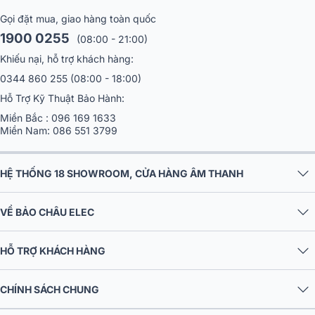
Gọi đặt mua, giao hàng toàn quốc
1900 0255
(08:00 - 21:00)
Khiếu nại, hỗ trợ khách hàng:
0344 860 255
(08:00 - 18:00)
Hỗ Trợ Kỹ Thuật Bảo Hành:
Miền Bắc :
096 169 1633
Miền Nam:
086 551 3799
HỆ THỐNG 18 SHOWROOM, CỬA HÀNG ÂM THANH
Nguồn gốc xuất xứ thương hiệu Amate
VỀ BẢO CHÂU ELEC
Audio
HỖ TRỢ KHÁCH HÀNG
Amate Audio được thành lập bởi Juan Amate, người có niềm đam mê với
âm thanh và ước mơ đem đến âm thanh tự nhiên, hoàn hảo. Có nguồn
CHÍNH SÁCH CHUNG
gốc từ Tây Ban Nha, hiện nay, Amate đang là một trong những thương
hiệu âm thanh dẫn đầu châu Âu. Các sản phẩm của thương hiệu này tập