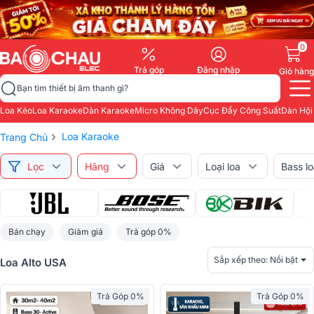
0
Trả góp
Đăng nhập
Giỏ hàng
Bạn tìm thiết bị âm thanh gì?
Loa Kéo
Loa Karaoke
Dàn Karaoke
Micro Không Dây
Cục Đẩy Công Suất
Dàn Hội
›
Loa Karaoke
Trang Chủ
Lọc
Hãng
Giá
Loại loa
Bass l
Bán chạy
Giảm giá
Trả góp 0%
Sắp xếp theo:
Nổi bật
Loa Alto USA
Trả Góp 0%
Trả Góp 0%