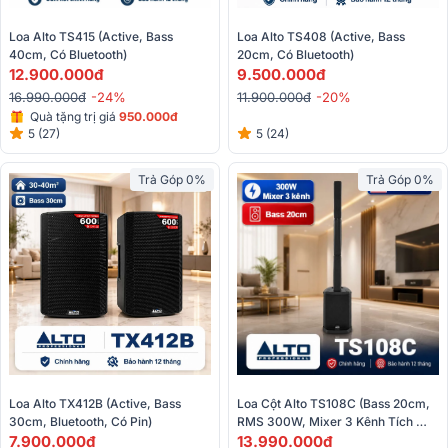
Loa Alto TS415 (Active, Bass 
Loa Alto TS408 (Active, Bass 
40cm, Có Bluetooth)
20cm, Có Bluetooth)
12.900.000đ
9.500.000đ
16.990.000đ
-24%
11.900.000đ
-20%
Quà tặng trị giá
950.000đ
5 (27)
5 (24)
Trả Góp 0%
Trả Góp 0%
Loa Cột Alto TS108C (Bass 20cm, 
Loa Alto TX412B (Active, Bass 
RMS 300W, Mixer 3 Kênh Tích 
30cm, Bluetooth, Có Pin) 
Hợp, Class D, Loa Column)
13.990.000đ
7.900.000đ