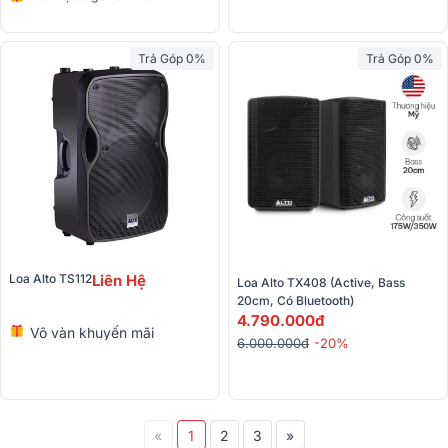
Trả Góp 0%
Trả Góp 0%
Loa Alto TS112
Liên Hệ
Loa Alto TX408 (Active, Bass 
20cm, Có Bluetooth)
4.790.000đ
Vô vàn khuyến mãi
6.000.000đ
-20%
«
1
2
3
»