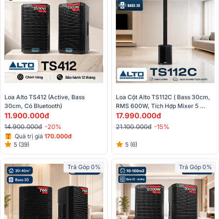
Loa Alto TS412 (Active, Bass 
Loa Cột Alto TS112C ( Bass 30cm, 
30cm, Có Bluetooth)
RMS 600W, Tích Hợp Mixer 5 
11.900.000đ
Kênh, Class D)
17.990.000đ
14.900.000đ
-20%
21.100.000đ
-15%
Quà trị giá
170.000đ
5 (39)
5 (6)
Trả Góp 0%
Trả Góp 0%