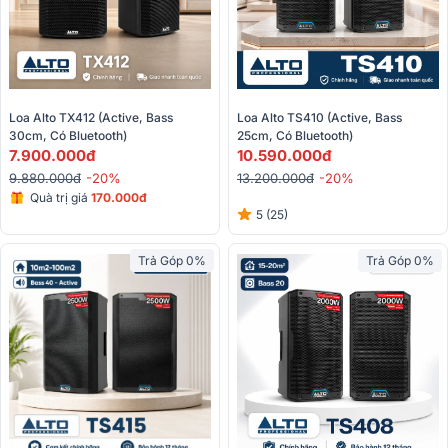
Loa Alto TX412 (Active, Bass 
Loa Alto TS410 (Active, Bass 
30cm, Có Bluetooth)
25cm, Có Bluetooth)
7.900.000đ
10.590.000đ
9.880.000đ
-20%
13.200.000đ
-20%
Quà trị giá
170.000đ
5 (25)
Trả Góp 0%
Trả Góp 0%