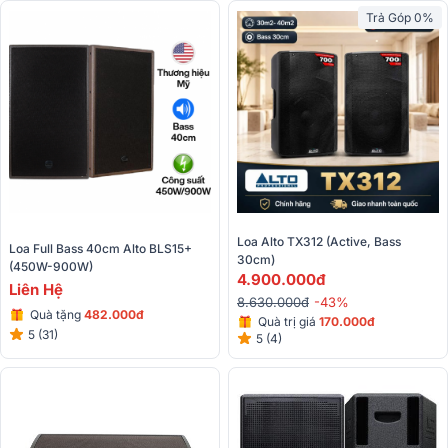
Trả Góp 0%
Loa Alto TX312 (Active, Bass 
Loa Full Bass 40cm Alto BLS15+ 
30cm)
(450W-900W)
4.900.000đ
Liên Hệ
8.630.000đ
-43%
Quà tặng
482.000đ
Quà trị giá
170.000đ
5 (31)
5 (4)