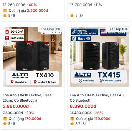
15.700.000đ
-11%
13.260.000đ
-40%
Quà trị giá
2.220.000đ
5 (3)
5 (1)
Trả Góp 0%
Trả Góp 0%
Loa Alto TX410 (Active, Bass 
Loa Alto TX415 (Active, Bass 40, 
25cm, Có Bluetooth)
Có Bluetooth)
5.990.000đ
8.390.000đ
7.500.000đ
-20%
11.400.000đ
-26%
Quà tặng
170.000đ
Quà trị giá
170.000đ
5 (1)
3.7 (3)