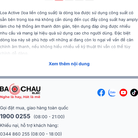
Loa Active (loa liền công suất) là dòng loa được sử dụng công suất có
sẵn bên trong loa mà không cần dùng đến cục đẩy công suất hay amply
làm cho hệ thống âm thanh đơn giản, tiện dụng đáp ứng được nhiều
nhu cầu và mang lại hiệu quả sử dụng cao cho người dùng. Đặc biệt
dòng loa này sẽ phù hợp với những ai đang còn lo ngại về vấn đề căn
chỉnh âm thanh, nếu không hiểu nhiều về kỹ thuật thì vẫn có thể tùy
chỉnh dễ dàng.
Xem thêm nội dung
Tóm Tắt Nội Dung
(Mở rộng)
Loa Alto Active có tốt không?
Thiết kế hiện đại, tiện lợi và gọn gàng
Loa Alto gọn gàng, trọng lượng nhẹ, làm tăng tính thẩm mỹ cao cho
Gọi đặt mua, giao hàng toàn quốc
không gian sử dụng. Khi đặt trong hệ thống âm thanh thì loa Alto có thể
1900 0255
(08:00 - 21:00)
tiết kiệm tối đa diện tích mà vẫn có thể đáp ứng được yêu cầu sử dụng,
Khiếu nại, hỗ trợ khách hàng:
tùy theo sở thích, loa có thể treo trên khung hoặc đặt trên các chân đỡ
đi kèm tiện lợi.
0344 860 255
(08:00 - 18:00)