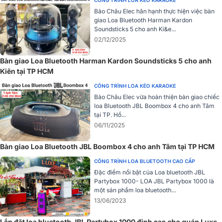
CÔNG TRÌNH LOA KÉO KARAOKE
Bảo Châu Elec hân hạnh thực hiện việc bàn
Tính năng hoàn hảo khuấy đảo mọi bữa tiệc âm
giao Loa Bluetooth Harman Kardon
thanh
Soundsticks 5 cho anh Ki&e...
02/12/2025
Kết nối Bluetooth 5.3
Bàn giao Loa Bluetooth Harman Kardon Soundsticks 5 cho anh
Loa bluetooth JBL Pulse 5
được trang bị công nghệ Bluetooth 5.
Kiên tại TP HCM
hiện đại, cho tốc độ kết nối nhanh hơn, ổn định hơn trong phạm vi
lên đến 10 mét, đồng thời tiết kiệm năng lượng hiệu quả hơn so với
CÔNG TRÌNH LOA KÉO KARAOKE
các thế hệ trước giúp người dùng trải nghiệm âm nhạc mượt mà,
Bảo Châu Elec vừa hoàn thiện bàn giao chiếc
liền mạch hơn trong quá trình sử dụng.
loa Bluetooth JBL Boombox 4 cho anh Tâm
tại TP. Hồ...
06/11/2025
Bàn giao Loa Bluetooth JBL Boombox 4 cho anh Tâm tại TP HCM
CÔNG TRÌNH LOA BLUETOOTH CAO CẤP
Đặc điểm nổi bật của Loa bluetooth JBL
Partybox 1000- LOA JBL Partybox 1000 là
một sản phẩm loa bluetooth...
13/06/2023
Lắp đặt loa bluetooth JBL Partybox 1000 đỉnh cao cho quán Luxe