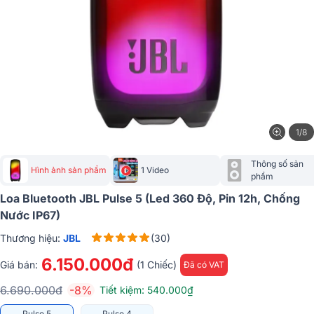
1/8
Thông số sản 
Hình ảnh sản phẩm
1 Video
phẩm
Loa Bluetooth JBL Pulse 5 (Led 360 Độ, Pin 12h, Chống
Nước IP67)
Thương hiệu:
JBL
(30)
6.150.000đ
Giá bán:
(1 Chiếc)
Đã có VAT
6.690.000đ
-8%
Tiết kiệm: 540.000₫
Pulse 5
Pulse 4