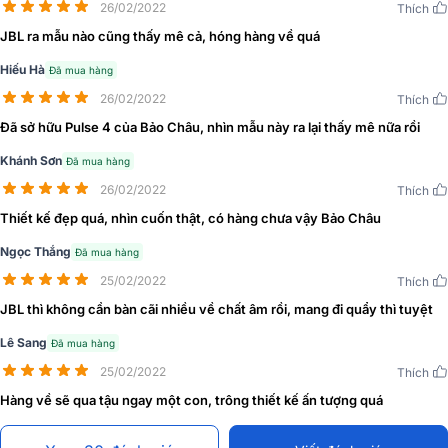
26/02/2022
Thích
JBL ra mẫu nào cũng thấy mê cả, hóng hàng về quá
Hiếu Hà
Đã mua hàng
26/02/2022
Thích
Đã sở hữu Pulse 4 của Bảo Châu, nhìn mẫu này ra lại thấy mê nữa rồi
Khánh Sơn
Đã mua hàng
26/02/2022
Thích
Thiết kế đẹp quá, nhìn cuốn thật, có hàng chưa vậy Bảo Châu
Ngọc Thắng
Đã mua hàng
Vỏ ngoài bắt mắt
25/02/2022
Thích
Loa có vỏ ngoài thiết kế bề mặt bóng vô cùng hiện đại, đẹp mắt,
JBL thì không cần bàn cãi nhiều về chất âm rồi, mang đi quẩy thì tuyệt
bạn có thể vệ sinh bằng cách lau nhẹ bằng khăn mềm để hạn chế
Lê Sang
Đã mua hàng
bám vân tay, mất tính thẩm mỹ của loa.
25/02/2022
Thích
Hàng về sẽ qua tậu ngay một con, trông thiết kế ấn tượng quá