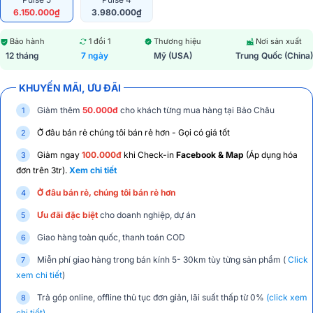
6.150.000₫
3.980.000₫
Bảo hành
1 đổi 1
Thương hiệu
Nơi sản xuất
12 tháng
7 ngày
Mỹ (USA)
Trung Quốc (China)
KHUYẾN MÃI, ƯU ĐÃI
Giảm thêm
50.000đ
cho khách từng mua hàng tại Bảo Châu
Ở đâu bán rẻ chúng tôi bán rẻ hơn - Gọi có giá tốt
Giảm ngay
100.000đ
khi Check-in
Facebook & Map
(Áp dụng hóa
đơn trên 3tr).
Xem chi tiết
Ở đâu bán rẻ, chúng tôi bán rẻ hơn
Ưu đãi đặc biệt
cho doanh nghiệp, dự án
Giao hàng toàn quốc, thanh toán COD
Miễn phí giao hàng trong bán kính 5- 30km tùy từng sản phẩm (
Click
xem chi tiết
)
Trả góp online, offline thủ tục đơn giản, lãi suất thấp từ 0%
(click xem
chi tiết)