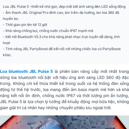
Ứng dụng mở rộng
Party, Camping, Du lịch
Loa JBL Pulse 5 -thiết kế nhỏ gọn, đẹp mắt bởi ánh sáng đèn LED sống động
có đèn led, Kết nối nhiều loa, Có
- Âm thanh JBL Original Pro đỉnh cao, âm trầm đa hướng, lan tỏa 360 độ
Tiện ích
dây đeo
huyền ảo.
- Thời gian pin lên tới 12 giờ
Chống nước
IP67
- Khả năng chống bụi, chống nước chuẩn IP67 mạnh mẽ
- Kết nối Bluetooth V5.3 cho khả năng phát nhạc trực tuyến dễ dàng, linh
Kết nối
Bluetooth 5.3
hoạt
- Tính năng JBL PartyBoost để kết nối với những chiếc loa có PartyBoost
Cổng kết nối
AUX 3.5mm
khác.
Ứng dụng điều khiển
JBL Portable
trên điện thoại
Loa bluetooth JBL Pulse 5
là phiên bản nâng cấp mới nhất tron
dòng loa bluetooth nổi bật với hiệu ứng ánh sáng LED 360 độ đặc
Chất liệu
Nhựa cao cấp
trưng. Không chỉ kế thừa thiết kế trong suốt và hệ thống đèn sống
động từ thế hệ trước, loa mang đến âm bass mạnh mẽ hơn và khả
Phân khúc
Tiêu chuẩn
năng kết nối ổn định, chống nước IP67 và thời lượng pin ấn tượng,
JBL Pulse 5 là lựa chọn lý tưởng để khuấy động mọi bữa tiệc, không
Năm ra mắt
2022
gian giải trí cá nhân hay những chuyến phiêu lưu ngoài trời.
Loa trầm 1 x 64 mm, loa trung cao
Hệ thống củ loa
1 x 16 mm
Tần số đáp ứng
58Hz - 20kHz (,-6 dB)