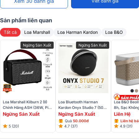
Xem 30 đánh giá
Viết đánh giá
Sản phẩm liên quan
Tất cả
Loa Marshall
Loa Harman Kardon
Loa B&O
Ngừng Sản Xuất
Ngừng Sản Xuất
Đế loa 3 chân bọc cao su chống trượt
Một ưu điểm lớn nữa của
loa bluetooth JBL Pulse 5
là phần chân đế
được bọc cao su tăng độ ma sát cho loa hoạt động ổn định trên mặt
phẳng lớn điều này mang đến sự an tâm khi sử dụng trên bàn, kệ
Loa Bluetooth Harman
Loa B&O Beoli
Loa Marshall Kilburn 2 (II)
Kardon Onyx Studio 7 (50W,
8h, Sạc Khôn
Chính Hãng ASH (36W, Pin
hoặc các bề mặt trơn trượt khác.
Pin 8h, IPX7, AUX)
20h, Bluetooth 5.0, AUX,
Ngừng Sản Xuất
Liên Hệ
Ngừng Sản Xuất
RCA)
Quà
50.000đ
Liên hệ bá
4.7 (37)
4.9 (31)
5 (20)