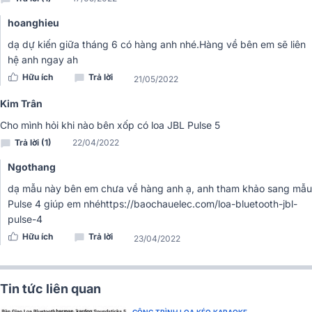
bất cứ khi nào.
hoanghieu
dạ dự kiến giữa tháng 6 có hàng anh nhé.Hàng về bên em sẽ liên
hệ anh ngay ah
Hữu ích
Trả lời
21/05/2022
Kim Trân
Cho mình hỏi khi nào bên xốp có loa JBL Pulse 5
Trả lời (1)
22/04/2022
Ngothang
dạ mẫu này bên em chưa về hàng anh ạ, anh tham khảo sang mẫu
Pulse 4 giúp em nhéhttps://baochauelec.com/loa-bluetooth-jbl-
pulse-4
Hữu ích
Trả lời
23/04/2022
➣➣➣ Tham khảo thêm:
So sánh loa jbl pluse 5 vs pluse 4
Đánh giá loa jbl Pluse 5
Tin tức liên quan