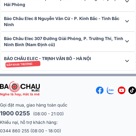
Hải Phòng
Bảo Châu Elec 8 Nguyễn Văn Cừ - P. Kinh Bắc - Tỉnh Bắc
Ninh
Chống bụi, chống nước chuẩn IP67
Bảo Châu Elec 307 Đường Giải Phóng, P. Trường Thi, Tỉnh
Loa bluetooth JBL Pulse 5 được nâng cấp mạnh mẽ với chuẩn
Ninh Bình (Nam Định cũ)
chống nước và bụi IP67, vượt trội hơn so với chuẩn IPX7 ở các thế
hệ trước. Loa không chỉ chịu được nước ở độ sâu tới 1m trong 30
BẢO CHÂU ELEC - TRỊNH VĂN BÔ - HÀ NỘI
phút, mà còn kháng bụi hoàn toàn, cho phép bạn sử dụng loa trong
SẮP KHAI TRƯƠNG
nhiều điều kiện thời tiết và môi trường khắc nghiệt như bãi biển, hồ
bơi, hay các chuyến cắm trại ngoài trời.
Gọi đặt mua, giao hàng toàn quốc
1900 0255
(08:00 - 21:00)
Khiếu nại, hỗ trợ khách hàng:
0344 860 255
(08:00 - 18:00)