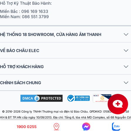
Hỗ Trợ Kỹ Thuật Bảo Hành:
Miền Bắc :
096 169 1633
Miền Nam:
086 551 3799
HỆ THỐNG 18 SHOWROOM, CỬA HÀNG ÂM THANH
Hiệu ứng đèn LED RGB 360°
VỀ BẢO CHÂU ELEC
Khi bật loa, đèn LED RGB sống động bao phủ toàn bộ thân loa tạo
nên một màn trình diễn ánh sáng tuyệt đẹp. Có 6 chế độ đèn:
Natural, Cocktail, Spiritual, Party, Canvas và Weather – điều khiển
HỖ TRỢ KHÁCH HÀNG
dễ dàng qua app.
CHÍNH SÁCH CHUNG
© 2016-2026 Công ty TNHH Thương mại và điện tử Bảo Châu. GPDKKD: 0106303879 do Sở
KH & ĐT TP.HN cấp ngày 10/09/2013. Địa chỉ: Tầng 6, tòa nhà MD Complex, số 68 Nguyễn Cơ
Thạch, Phường Từ Liêm, Thành phố Hà Nội, Việt Nam. Điện thoại: 024 730 10 255. Email:
1900 0255
baochauelec@gmail.com. Chịu trách nhiệm nội dung: Nhật Lệ.