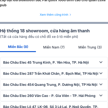
pub
Xem thêm công trình
Điều khiển tiện lợi
Nút điều khiển vật lý được bố trí thành một dải gọn gàng gồm: nút
nguồn, Bluetooth, điều chỉnh đèn LED và PartyBoost. Cách sắp xếp
Hệ thống 18 showroom, cửa hàng âm thanh
này giúp thao tác nhanh, dễ nhớ. Tuy nhiên, loa không có nút
(Tất cả cửa hàng đều có chỗ đỗ xe ô tô miễn phí)
tăng/giảm âm lượng vật lý, người dùng cần điều chỉnh qua thiết bị
kết nối. Dải đèn báo pin và cổng sạc USB-C tiện lợi, dễ theo dõi
Miền Bắc (8)
Miền Nam (7)
Miền Trung (3)
dung lượng pin và sạc lại kịp thời.
Bảo Châu Elec 45 Trung Kính, P. Yên Hòa, TP. Hà Nội
Bảo Châu Elec 287 Trần Khát Chân, P. Bạch Mai, TP Hà Nội
Bảo Châu Elec 454 Quang Trung, P. Dương Nội, TP Hà Nội
Bảo Châu Elec 260 Văn Cao - P. Gia Viên - TP. Hải Phòng
Bảo Châu Elec Lô 47, LK-06, Số 3 Lê Lai, P.Ngô Quyền, TP.