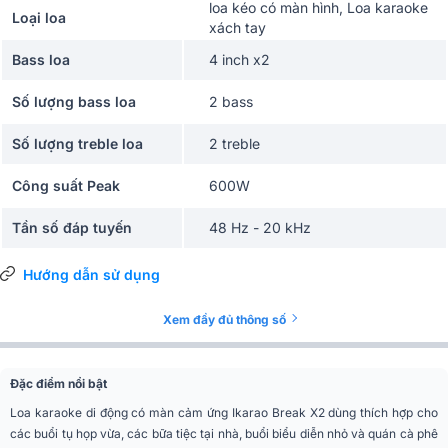
loa kéo có màn hình, Loa karaoke
Loại loa
xách tay
Bass loa
4 inch x2
Số lượng bass loa
2 bass
Số lượng treble loa
2 treble
Công suất Peak
600W
Tần số đáp tuyến
48 Hz - 20 kHz
Karaoke, Nghe nhạc, Gia đình,
Hướng dẫn sử dụng
Ứng dụng mở rộng
Quán cafe, Nhà hàng, Hội nghị -
hội thảo
Xem đầy đủ thông số
Phân khúc
Tiêu chuẩn
Loa treble
2 x treble 1.2 inch
Đặc điểm nổi bật
Loa karaoke di động có màn cảm ứng Ikarao Break X2 dùng thích hợp cho
Công suất RMS
25W x 2 + 10W x 2
các buổi tụ họp vừa, các bữa tiệc tại nhà, buổi biểu diễn nhỏ và quán cà phê