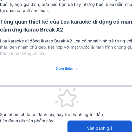
Tuổi thọ pin
hình)
buổi tụ họp gia đình, bữa tiệc bạn bè hay những buổi biểu diễn nhỏ
tại quán cà phê âm nhạc.
Thời gian phát của Mic
30 giờ
Tổng quan thiết kế của Loa karaoke di động có màn
USB, AUX In/Out, HDMI, Bluetooth
Kết nối
V5.3 và Wifi
cảm ứng Ikarao Break X2
Kích thước tịnh
288 x 268 x 206mm
Loa karaoke di động Ikarao Break X2 Loa có ngoại hình trẻ trung với
màu đen nhám chủ đạo, kết hợp với mặt trước là màn hình chống gỉ,
Trọng lượng tịnh
6.5kg
bảo vệ hệ thống củ loa.
Kích thước vận chuyển
370 x 365 x 310mm
Xem thêm
Trọng lượng vận
8.5kg
chuyển
Sản phẩm chưa có đánh giá, hãy trở thành người đầu
tiên đánh giá sản phẩm này!
Viết đánh giá