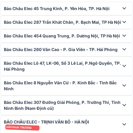
Bảo Châu Elec 45 Trung Kính, P. Yên Hòa, TP. Hà Nội
Bảo Châu Elec 287 Trần Khát Chân, P. Bạch Mai, TP Hà Nội
Bảo Châu Elec 454 Quang Trung, P. Dương Nội, TP Hà Nội
Bảo Châu Elec 260 Văn Cao - P. Gia Viên - TP. Hải Phòng
Độ nhạy SPL đạt 105dB giúp âm thanh phát ra rõ ràng và sống
động, từ âm trầm sâu lắng đến âm cao tinh tế. Dải tần số rộng 48Hz
Bảo Châu Elec Lô 47, LK-06, Số 3 Lê Lai, P.Ngô Quyền, TP.
- 20kHz (-10dB) giúp loa tái tạo đầy đủ các dải âm, lý tưởng cho
Hải Phòng
các buổi karaoke hay các sự kiện âm nhạc.
Màn hình cảm ứng 10.1 inch
Bảo Châu Elec 8 Nguyễn Văn Cừ - P. Kinh Bắc - Tỉnh Bắc
Ninh
Loa karaoke di động Ikarao Break X2 được tích hợp màn hình cảm
ứng LCD 10.1 inch độ phân giải cao, giúp người dùng dễ dàng điều
Bảo Châu Elec 307 Đường Giải Phóng, P. Trường Thi, Tỉnh
khiển và theo dõi các thông tin như lời bài hát, âm lượng, hiệu ứng
Ninh Bình (Nam Định cũ)
âm thanh và nhiều tính năng khác. Màn hình này có thể xoay 180
độ, mang đến sự tiện lợi tối đa cho người dùng khi trình diễn hay
BẢO CHÂU ELEC - TRỊNH VĂN BÔ - HÀ NỘI
điều chỉnh âm thanh từ mọi góc độ.
SẮP KHAI TRƯƠNG