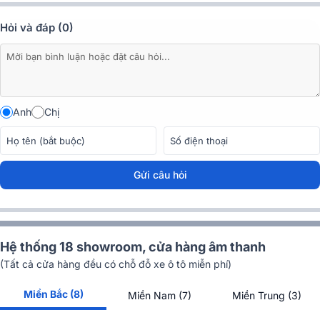
Hỏi và đáp (0)
Đánh giá chất lượng của Loa karaoke di động có
màn cảm ứng Ikarao Break X2
Âm thanh mạnh mẽ, chi tiết
Anh
Chị
Loa karaoke di động có màn cảm ứng Ikarao Break X2 được trang
bị hệ thống loa gồm 2 loa bass 4 inch và 2 loa treble 1.2 inch, mang
đến chất lượng âm thanh mạnh mẽ, chi tiết với công suất RMS 25W
x 2 và công suất Peak lên tới 600W.
Gửi câu hỏi
Hệ thống 18 showroom, cửa hàng âm thanh
(Tất cả cửa hàng đều có chỗ đỗ xe ô tô miễn phí)
Miền Bắc (8)
Miền Nam (7)
Miền Trung (3)