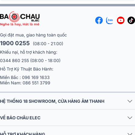
Gọi đặt mua, giao hàng toàn quốc
1900 0255
(08:00 - 21:00)
Khiếu nại, hỗ trợ khách hàng:
0344 860 255
(08:00 - 18:00)
Hỗ Trợ Kỹ Thuật Bảo Hành:
Miền Bắc :
096 169 1633
Miền Nam:
086 551 3799
HỆ THỐNG 18 SHOWROOM, CỬA HÀNG ÂM THANH
Micro không dây chuyên nghiệp
Loa karaoke di động Ikarao Break X2 đi kèm với một microphone
VỀ BẢO CHÂU ELEC
không dây chất lượng cao, hỗ trợ âm thanh rõ ràng và kết nối ổn
định trong phạm vi lên đến 10 mét. Micro có thể hoạt động liên tục
HỖ TRỢ KHÁCH HÀNG