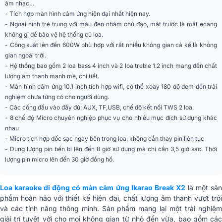
âm nhạc…
Độ nhạy SPL
105dB
- Tích hợp màn hình cảm ứng hiện đại nhất hiện nay.
- Ngoại hình trẻ trung với màu đen nhám chủ đạo, mặt trước là mặt ecang
SPL của loa
84dB (bass), 88dB (Treble)
không gỉ để bảo vệ hệ thống củ loa.
- Công suất lên đến 600W phù hợp với rất nhiều không gian cả kể là không
Không gian sử dung
15 - 100m2
gian ngoài trời.
- Hệ thống bao gồm 2 loa bass 4 inch và 2 loa treble 1.2 inch mang đến chất
Loại phản xạ âm trầm
Cổng phản xạ âm trầm
lượng âm thanh mạnh mẽ, chi tiết.
- Màn hình cảm ứng 10.1 inch tích hợp wifi, có thể xoay 180 độ đem đến trải
Độ méo
≤1%
nghiệm chưa từng có cho người dùng.
- Các cổng đầu vào đầy đủ: AUX, TF,USB, chế độ kết nối TWS 2 loa.
Nguồn điện dự phòng
≤0,5W
- 8 chế độ Micro chuyên nghiệp phục vụ cho nhiều mục đích sử dụng khác
nhau
Quá tải đầu vào
≤1V
- Micro tích hợp đốc sạc ngay bên trong loa, không cần thay pin liên tục
- Dung lượng pin bền bỉ lên đến 8 giờ sử dụng mà chỉ cần 3,5 giờ sạc. Thời
Tỷ lệ tín hiệu trên
≥85dBA (Công suất định mức)
lượng pin micro lên đến 30 giờ đồng hồ.
nhiễu
Độ ồn (A-weighted)
≤500μV
Loa karaoke di động có màn cảm ứng Ikarao Break X2
là một sả
phẩm hoàn hảo với thiết kế hiện đại, chất lượng âm thanh vượt trội
Kích thước màn hình
10.1 inch
và các tính năng thông minh. Sản phẩm mang lại một trải nghiệm
8h (Màn hình bật); 11h(Tắt màn
giải trí tuyệt vời cho mọi không gian từ nhỏ đến vừa, bao gồm các