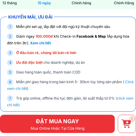
12 tháng
15 ngày
Chính hãng
Chính Hãng
KHUYẾN MÃI, ƯU ĐÃI
Miễn phí set up, lắp đặt với đội ngũ kỹ thuật chuyên sâu
Giảm ngay
100.000đ
khi Check-in
Facebook & Map
(Áp dụng hóa
đơn trên 3tr).
Xem chi tiết
Ở đâu bán rẻ, chúng tôi bán rẻ hơn
Ưu đãi đặc biệt
cho doanh nghiệp, dự án
Giao hàng toàn quốc, thanh toán COD
Miễn phí giao hàng trong bán kính 5- 30km tùy từng sản phẩm (
Click
xem chi tiết
)
Trả góp online, offline thủ tục đơn giản, lãi suất thấp từ 0%
(click xem
chi tiết)
0
ĐẶT MUA NGAY
Mua Online Hoặc Tại Cửa Hàng