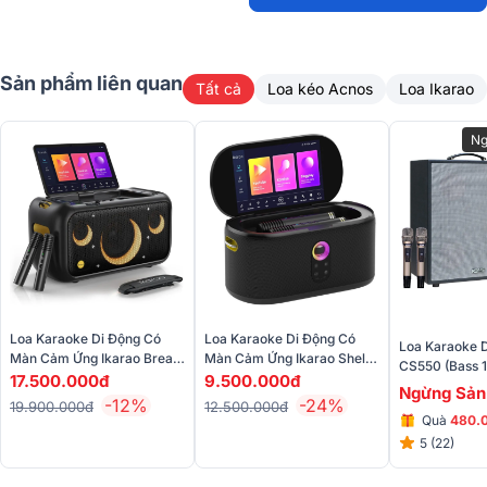
Sản phẩm liên quan
Tất cả
Loa kéo Acnos
Loa Ikarao
Kích thước nhỏ gọn và trọng lượng chỉ 6.5kg, giúp người dùng dễ
Ng
dàng di chuyển và sử dụng tại mọi địa điểm.
Loa Karaoke Di Động Có
Loa Karaoke Di Động Có
Loa Karaoke 
Màn Cảm Ứng Ikarao Break
Màn Cảm Ứng Ikarao Shell
CS550 (Bass 
X1
S1
17.500.000đ
9.500.000đ
300W, Kèm 2 M
Ngừng Sản
-12%
-24%
7h)
19.900.000đ
12.500.000đ
Quà
480.
5 (22)