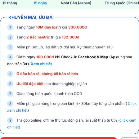
12 tháng
15 ngày
Nhật Bản (Japan)
Trung Quốc (China)
KHUYẾN MÃI, ƯU ĐÃI
Tặng ngay
10M dây loa
trị giá
330.000đ
Tặng
2 Rắc neutric
trị giá
132.000đ
Miễn phí set up, lắp đặt với đội ngũ kỹ thuật chuyên sâu
Giảm ngay
100.000đ
khi Check-in
Facebook & Map
(Áp dụng hóa
đơn trên 3tr).
Xem chi tiết
Ở đâu bán rẻ, chúng tôi bán rẻ hơn
Ưu đãi đặc biệt
cho doanh nghiệp, dự án
Giao hàng toàn quốc, thanh toán COD
Miễn phí giao hàng trong bán kính 5- 30km tùy từng sản phẩm (
Click
xem chi tiết
)
Trả góp online, offline thủ tục đơn giản, lãi suất thấp từ 0%
(click xem
chi tiết)