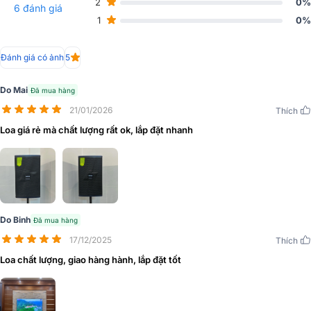
2
0%
6 đánh giá
hợp giữa tính thẩm mỹ và khả năng thực tế, đảm bảo sự hoàn hảo
1
0%
trong mọi không gian âm nhạc.
Đánh giá có ảnh
5
Do Mai
Đã mua hàng
21/01/2026
Thích
Loa giá rẻ mà chất lượng rất ok, lắp đặt nhanh
Do Binh
Đã mua hàng
17/12/2025
Thích
Loa chất lượng, giao hàng hành, lắp đặt tốt
Với kích thước 312mm x 510mm x 343mm, loa DP-6210 MAX có thể
dễ dàng lắp đặt ở nhiều không gian khác nhau mà không chiếm quá