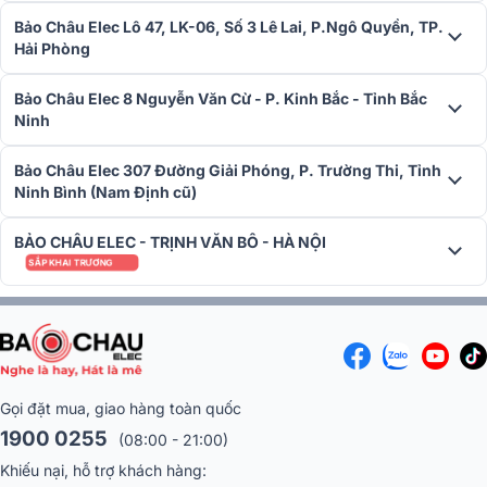
Bảo Châu Elec Lô 47, LK-06, Số 3 Lê Lai, P.Ngô Quyền, TP.
Hải Phòng
Bảo Châu Elec 8 Nguyễn Văn Cừ - P. Kinh Bắc - Tỉnh Bắc
Ninh
Bảo Châu Elec 307 Đường Giải Phóng, P. Trường Thi, Tỉnh
Ninh Bình (Nam Định cũ)
BẢO CHÂU ELEC - TRỊNH VĂN BÔ - HÀ NỘI
SẮP KHAI TRƯƠNG
Công nghệ SonicGuard™
Công nghệ SonicGuard™ là một tính năng quan trọng giúp bảo vệ
loa khỏi sự quá tải nguồn điện, đặc biệt ở tần số cao. Khi loa gặp
phải tình huống nguồn điện vượt quá mức cho phép, SonicGuard™
sẽ tự động can thiệp để ngăn chặn tình trạng quá tải, bảo vệ trình
điều khiển và duy trì hiệu suất âm thanh ổn định mà không bị gián
Gọi đặt mua, giao hàng toàn quốc
đoạn.
1900 0255
(08:00 - 21:00)
Khiếu nại, hỗ trợ khách hàng: