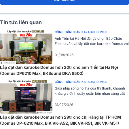
Đánh giá chất lượng của Loa karaoke Domus DP-
6210 MAX
Hệ thống củ loa cao cấp
Tin tức liên quan
Loa sở hữu hệ thống củ loa gồm: 1 bass 25cm coil 2.5inch, từ Ferrite
CÔNG TRÌNH DÀN KARAOKE DOMUS
cho âm bass mạnh mẽ và sâu, tạo nền tảng âm thanh chắc chắn
Anh Tiến tại Hà Nội đã lựa chọn Bảo Châu
cho mọi bài hát karaoke. Với khả năng tái tạo âm bass rõ ràng và
Elec tư vấn và lắp đặt dàn karaoke Domus với
mạnh mẽ, loa tạo cảm giác âm thanh lan tỏa, ngay cả khi đứng xa
...
loa.
01/08/2026
Và 1 loa treble 4.4cm TR44026-2 cuộn coil 1.7inch, từ Ferrite cho
Lắp đặt dàn karaoke Domus hơn 20tr cho anh Tiến tại Hà Nội
hiệu suất tần số cao tuyệt vời, giảm thiểu tối đa độ méo tiếng, tái tạo
(Domus DP6210 Max, BKSound DKA 6500)
âm treble mượt mà và rõ ràng, mang đến trải nghiệm âm thanh chân
CÔNG TRÌNH DÀN KARAOKE DOMUS
thực, phù hợp cho cả karaoke và các thể loại nhạc sôi động.
Giữa nhịp sống hối hả của thị thành, khoảnh
khắc gia đình quây quần bên nhau cùng cất
Công suất vượt trội
l...
31/07/2026
Với công suất RMS 250W, MAX 500W và Peak lên đến 1000W, loa
Domus DP-6210 cung cấp hiệu suất âm thanh vượt trội, tạo ra âm
Lắp đặt dàn karaoke Domus hơn 29tr cho chị Hằng tại TP HCM
thanh rõ ràng, mạnh mẽ và đầy sức sống. Dù bạn đang sử dụng loa
(Domus DP-6210 Max, BIK VK-A52, BIK VK-R51, BIK VK-M51)
cho các buổi karaoke sôi động hay sự kiện âm nhạc chuyên nghiệp,