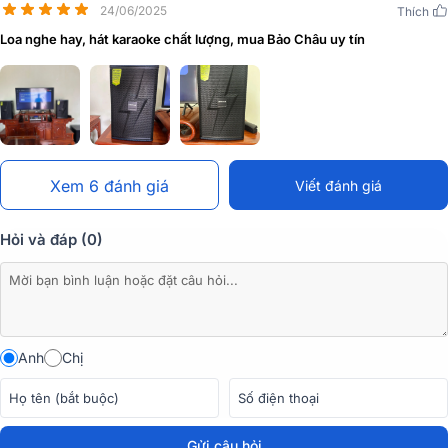
24/06/2025
Thích
LOUD có thể xoay và phát sáng. Logo này không chỉ là biểu tượng
Loa nghe hay, hát karaoke chất lượng, mua Bảo Châu uy tín
của chất lượng và công nghệ tiên tiến mà còn giúp người sử dụng
dễ dàng tích hợp loa vào các không gian khác nhau
Xem 6 đánh giá
Viết đánh giá
Hỏi và đáp (0)
Anh
Chị
Gửi câu hỏi