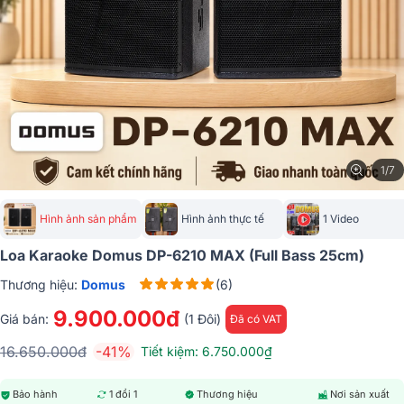
1/7
Hình ảnh sản phẩm
Hình ảnh thực tế
1 Video
Loa Karaoke Domus DP-6210 MAX (Full Bass 25cm)
Thương hiệu:
Domus
(6)
9.900.000đ
Giá bán:
(1 Đôi)
Đã có VAT
16.650.000đ
-41%
Tiết kiệm: 6.750.000₫
Bảo hành
1 đổi 1
Thương hiệu
Nơi sản xuất