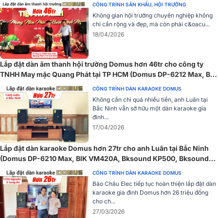
loa luôn đảm bảo khả năng xử lý âm thanh mạnh mẽ, không bị méo
CÔNG TRÌNH SÂN KHẤU, HỘI TRƯỜNG
tiếng, mang đến trải nghiệm âm thanh sống động và cuốn hút.
Không gian hội trường chuyên nghiệp không
chỉ cần rộng và đẹp, mà còn phải c&oacu...
18/04/2026
Lắp đặt dàn âm thanh hội trường Domus hơn 46tr cho công ty
TNHH May mặc Quang Phát tại TP HCM (Domus DP-6212 Max, BIK
VM630A, Bksound KP500...)
CÔNG TRÌNH DÀN KARAOKE DOMUS
Không cần chi quá nhiều tiền, anh Luân tại
Bắc Ninh vẫn sở hữu một dàn karaoke gia
đình...
17/04/2026
Lắp đặt dàn karaoke Domus hơn 27tr cho anh Luân tại Bắc Ninh
(Domus DP-6210 Max, BIK VM420A, Bksound KP500, Bksound
SW212, BCE U900 Plus X)
CÔNG TRÌNH DÀN KARAOKE DOMUS
Bảo Châu Elec tiếp tục hoàn thiện lắp đặt dàn
karaoke gia đình Domus hơn 26 triệu đồng
Âm thanh đồng đều, mượt mà
cho ch...
27/03/2026
Góc phủ âm 70° x 60° của loa karaoke Domus DP-6210 MAX là một