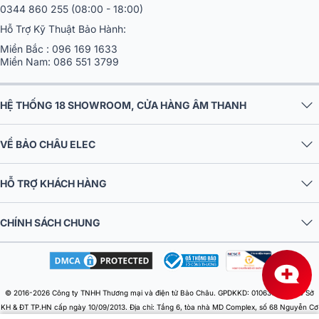
0344 860 255
(08:00 - 18:00)
Hỗ Trợ Kỹ Thuật Bảo Hành:
Miền Bắc :
096 169 1633
Miền Nam:
086 551 3799
HỆ THỐNG 18 SHOWROOM, CỬA HÀNG ÂM THANH
VỀ BẢO CHÂU ELEC
HỖ TRỢ KHÁCH HÀNG
CHÍNH SÁCH CHUNG
Công nghệ chiếu sáng âm thanh thụ động
Công nghệ chiếu sáng âm thanh thụ động (PSL) là một điểm nhấn
sáng tạo trên loa DP-6210 MAX. Nhờ vào thiết kế này, âm thanh
không chỉ được nghe mà còn được "nhìn thấy". Mỗi nhịp điệu, mỗi
© 2016-2026 Công ty TNHH Thương mại và điện tử Bảo Châu. GPDKKD: 0106303879 do Sở
âm thanh đều được thể hiện qua ánh sáng, tạo ra hiệu ứng âm nhạc
KH & ĐT TP.HN cấp ngày 10/09/2013. Địa chỉ: Tầng 6, tòa nhà MD Complex, số 68 Nguyễn Cơ
thẩm mỹ, làm cho không gian hát karaoke thêm phần sinh động và