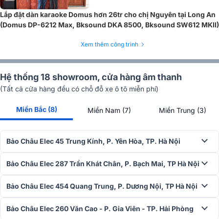
yếu tố quan trọng giúp loa phân tán âm thanh đồng đều và mượt
Lắp đặt dàn karaoke Domus hơn 26tr cho chị Nguyên tại Long An
mà trên và ngoài trục. Dù loa được lắp đặt theo hướng dọc hay
(Domus DP-6212 Max, Bksound DKA 8500, Bksound SW612 MKII)
ngang, âm thanh sẽ được phát ra đều và không bị mất cân bằng.
Điều này mang lại một trải nghiệm nghe liền mạch cho mọi người
Xem thêm công trình
trong không gian, không bị lệch âm hay thiếu hụt ở các khu vực xa.
Bộ phân tần chính xác
Hệ thống 18 showroom, cửa hàng âm thanh
(Tất cả cửa hàng đều có chỗ đỗ xe ô tô miễn phí)
Bộ phân tần của loa DP-6210 MAX được thiết kế cực kỳ chính xác
để đảm bảo âm trung giọng hát được tái tạo rõ ràng và chi tiết.
Miền Bắc (8)
Miền Nam (7)
Miền Trung (3)
Nhờ vào bộ phân tần tối ưu, loa không chỉ phát huy công suất mạnh
mẽ mà còn duy trì hiệu suất tối ưu ở các dải tần số trung, nơi giọng
hát cần được thể hiện rõ ràng nhất. Điều này giúp các buổi hát
Bảo Châu Elec 45 Trung Kính, P. Yên Hòa, TP. Hà Nội
karaoke trở nên mượt mà và dễ dàng thể hiện những nốt cao, trung,
thấp mà không bị lạc mất chi tiết.
Bảo Châu Elec 287 Trần Khát Chân, P. Bạch Mai, TP Hà Nội
Bảo Châu Elec 454 Quang Trung, P. Dương Nội, TP Hà Nội
Bảo Châu Elec 260 Văn Cao - P. Gia Viên - TP. Hải Phòng