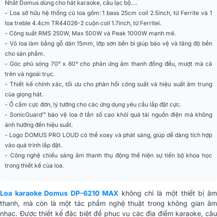
Nhất Domus dùng cho hát karaoke, câu lạc bộ….
Trở kháng
8 ohms
- Loa sở hữu hệ thống củ loa gồm: 1 bass 25cm coil 2.5inch, từ Ferrite và 1
loa treble 4.4cm TR44026-2 cuộn coil 1.7inch, từ Ferritei.
Góc phủ âm (Ngang x
70° x 60°
- Công suất RMS 250W, Max 500W và Peak 1000W mạnh mẽ.
Dọc)
- Vỏ loa làm bằng gỗ dán 15mm, lớp sơn bền bỉ giúp bảo vệ và tăng độ bền
cho sản phẩm.
Số đường tiếng
2 đường tiếng
- Góc phủ sóng 70° x 60° cho phản ứng âm thanh đồng đều, mượt mà cả
trên và ngoài trục.
Dáng loa
Loa fullrange (phổ thông)
- Thiết kế chính xác, tối ưu cho phản hồi công suất và hiệu suất âm trung
của giọng hát.
Ứng dụng mở rộng
Quán cafe, Nhà hàng
- Ổ cắm cực đơn, lý tưởng cho các ứng dụng yêu cầu lắp đặt cực.
- SonicGuard™ bảo vệ loa ở tần số cao khỏi quá tải nguồn điện mà không
Phân khúc
Tiêu chuẩn
ảnh hưởng đến hiệu suất.
1 x 4.4cm TR44026-2 cuộn coil
- Logo DOMUS PRO LOUD có thể xoay và phát sáng, giúp dễ dàng tích hợp
Treble
1.7inch, từ Ferrite
vào quá trình lắp đặt.
- Công nghệ chiếu sáng âm thanh thụ động thể hiện sự tiến bộ khoa học
SPL Tối Đa
122 dB (đỉnh 128 dB)
trong thiết kế của loa.
Đầu Nối Đầu Vào
2 x Speakon NL4MP
Loa karaoke Domus DP-6210 MAX
không chỉ là một thiết bị â
Kích Thước (RxCxS)
312mm x 510mm x 343mm
thanh, mà còn là một tác phẩm nghệ thuật trong không gian âm
nhạc. Được thiết kế đặc biệt để phục vụ các địa điểm karaoke, câu