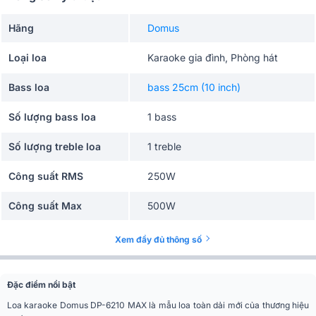
Hãng
Domus
Loại loa
Karaoke gia đình, Phòng hát
Bass loa
bass 25cm (10 inch)
Số lượng bass loa
1 bass
Số lượng treble loa
1 treble
Công suất RMS
250W
Công suất Max
500W
Công suất Peak
1000W
Xem đầy đủ thông số
Độ nhạy(SPL)
96 dB
Đặc điểm nổi bật
Tần số đáp tuyến
70Hz - 20kHz
Loa karaoke Domus DP-6210 MAX là mẫu loa toàn dải mới của thương hiệu