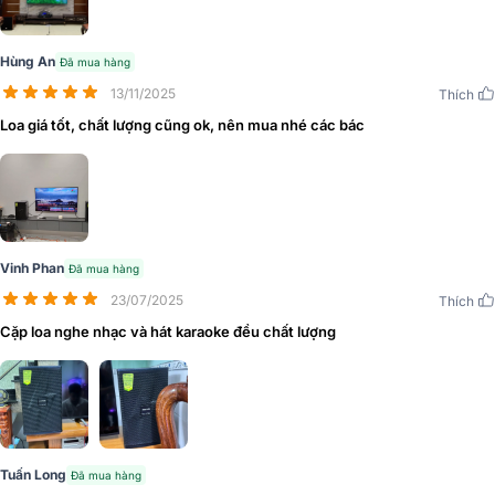
nhiều diện tích. Loa có trọng lượng 15kg, vừa phải đủ để đảm bảo
tính ổn định khi sử dụng nhưng cũng không quá nặng để khó khăn
Hùng An
Đã mua hàng
trong việc di chuyển hoặc lắp đặt.
13/11/2025
Thích
Loa giá tốt, chất lượng cũng ok, nên mua nhé các bác
Vinh Phan
Đã mua hàng
23/07/2025
Thích
Cặp loa nghe nhạc và hát karaoke đều chất lượng
Tuấn Long
Đã mua hàng
Điểm nhấn đáng chú ý trong thiết kế của loa là logo DOMUS PRO